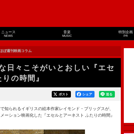
ニュース
音楽
特別企画
NEWS
MUSIC
PR
ほぼ週刊映画コラム
な日々こそがいとおしい『エセ
たりの時間』
ポスト
シェア
送る
で知られるイギリスの絵本作家レイモンド・ブリッグスが、
メーション映画化した『エセルとアーネスト ふたりの時間』