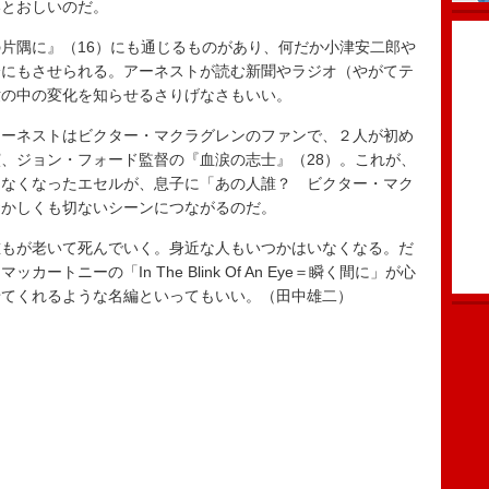
いとおしいのだ。
片隅に』（16）にも通じるものがあり、何だか小津安二郎や
分にもさせられる。アーネストが読む新聞やラジオ（やがてテ
世の中の変化を知らせるさりげなさもいい。
ーネストはビクター・マクラグレンのファンで、２人が初め
、ジョン・フォード監督の『血涙の志士』（28）。これが、
らなくなったエセルが、息子に「あの人誰？ ビクター・マク
おかしくも切ないシーンにつながるのだ。
もが老いて死んでいく。身近な人もいつかはいなくなる。だ
トニーの「In The Blink Of An Eye＝瞬く間に」が心
せてくれるような名編といってもいい。（田中雄二）