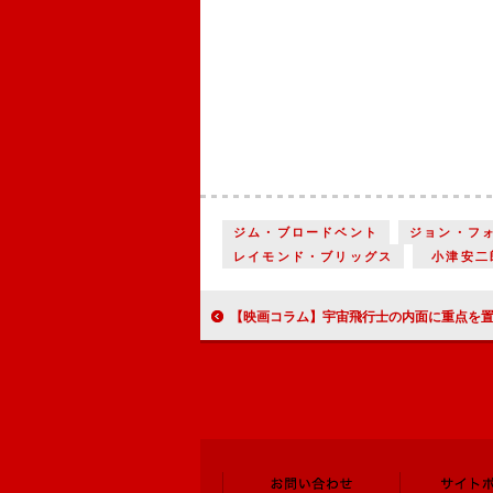
ジム・ブロードベント
ジョン・フ
レイモンド・ブリッグス
小津安二
【映画コラム】宇宙飛行士の内面に重点を置いた『アド・