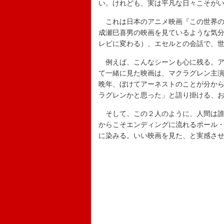
い。けれども、実は平凡な日々こそが
これは日本のアニメ映画『この世界の
成瀬巳喜男の映画を見ているような気
レビに変わる）、エセルとの会話で、
例えば、こんなシーンも心に残る。ア
て一緒に見た映画は、マクラグレン主演
晩年、ぼけてアーネストのことが分か
ラグレンかと思った」と語り掛ける、
そして、この２人のように、人間は誰
からこそエンディングに流れるポール・マッカー
に染みる。いい映画を見た、と実感さ