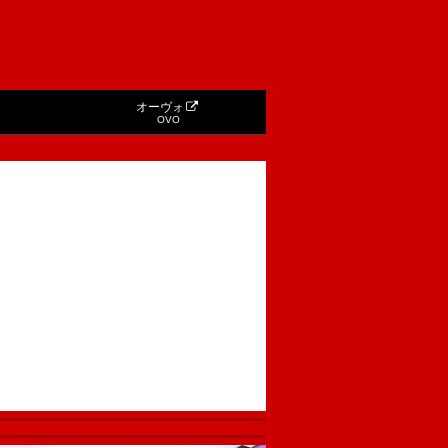
オーヴォ
OVO