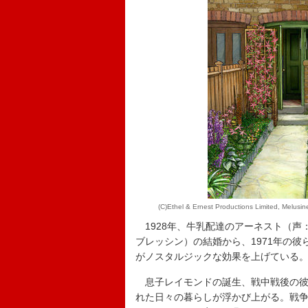
(C)Ethel & Ernest Productions Limited, Melusin
1928年、牛乳配達のアーネスト（声
ブレッシン）の結婚から、1971年の
がノスタルジックな効果を上げている
息子レイモンドの誕生、戦中戦後の彼
れた日々の暮らしが浮かび上がる。戦