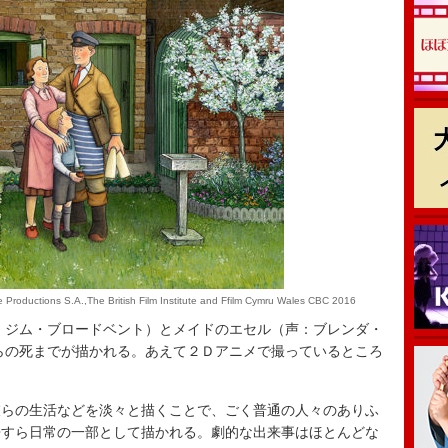
e Productions S.A.,The British Film Institute and Ffilm Cymru Wales CBC 2016
：ジム・ブロードベント）とメイドのエセル（声：ブレンダ・
彼らの死までが描かれる。あえて２Ｄアニメで撮っているところ
。
らの生活などを淡々と描くことで、ごく普通の人々のありふ
争すら日常の一部として描かれる。劇的な出来事はほとんどな