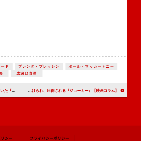
ォード
ブレンダ・ブレッシン
ポール・マッカートニー
郎
成瀬巳喜男
アストラ』
【映画コラム】負のパワーに引き付けられ、圧倒される『ジョーカー』