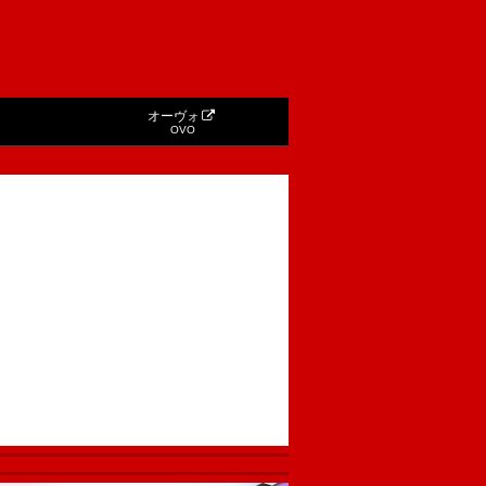
オーヴォ
OVO