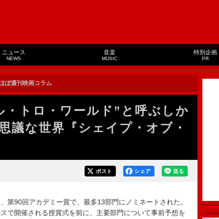
ニュース
音楽
特別企画
NEWS
MUSIC
PR
ほぼ週刊映画コラム
ル・トロ・ワールド”と呼ぶしか
思議な世界『シェイプ・オブ・
ポスト
シェア
送る
第90回アカデミー賞で、最多13部門にノミネートされた。
ルスで開催される授賞式を前に、主要部門について事前予想を