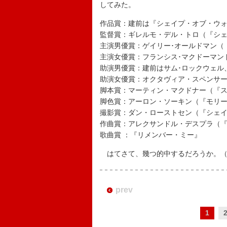
してみた。
作品賞：建前は『シェイプ・オブ・ウ
監督賞：ギレルモ・デル・トロ（『シ
主演男優賞：ゲイリー･オールドマン（
主演女優賞：フランシス･マクドーマン
助演男優賞：建前はサム･ロックウェル
助演女優賞：オクタヴィア・スペンサ
脚本賞：マーティン・マクドナー（『
脚色賞：アーロン・ソーキン（『モリ
撮影賞：ダン・ローストセン（『シェ
作曲賞：アレクサンドル・デスプラ（
歌曲賞 ：『リメンバー・ミー』
はてさて、幾つ的中するだろうか。（
prev
1