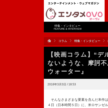
特集・インタビュー
FEATURE & INTERVIEW
コラム
特集・インタビュー
【映画コラム】“デ
ないような、摩訶不
ウォーター』
2018年3月3日 / 18:53
そんなさまざまな要素を含んだ本作は、
４日（日本時間５日）に、米ロサンゼ