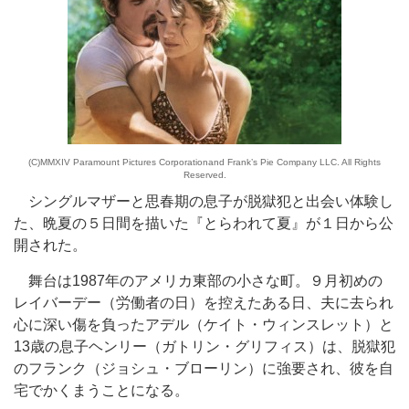
(C)MMXIV Paramount Pictures Corporationand Frank’s Pie Company LLC. All Rights
Reserved.
シングルマザーと思春期の息子が脱獄犯と出会い体験し
た、晩夏の５日間を描いた『とらわれて夏』が１日から公
開された。
舞台は1987年のアメリカ東部の小さな町。９月初めの
レイバーデー（労働者の日）を控えたある日、夫に去られ
心に深い傷を負ったアデル（ケイト・ウィンスレット）と
13歳の息子ヘンリー（ガトリン・グリフィス）は、脱獄犯
のフランク（ジョシュ・ブローリン）に強要され、彼を自
宅でかくまうことになる。