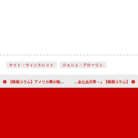
ケイト・ウィンスレット
ジョシュ・ブローリン
【映画コラム】アメリカ軍が抱えるジレンマや矛盾を象徴した『キャプテン・アメリカ／ウィンター・ソルジャー』
【映画コラム】林業の“入門映画”『WOOD JOB！（ウッジョブ）～神去なあなあ日常～』