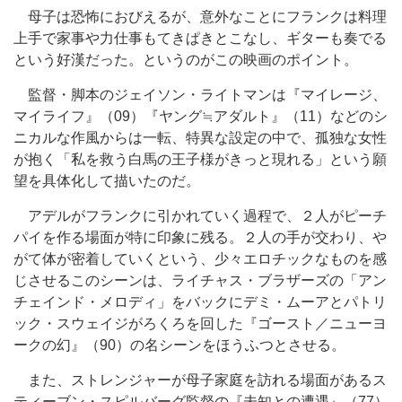
母子は恐怖におびえるが、意外なことにフランクは料理
上手で家事や力仕事もてきぱきとこなし、ギターも奏でる
という好漢だった。というのがこの映画のポイント。
監督・脚本のジェイソン・ライトマンは『マイレージ、
マイライフ』（09）『ヤング≒アダルト』（11）などのシ
ニカルな作風からは一転、特異な設定の中で、孤独な女性
が抱く「私を救う白馬の王子様がきっと現れる」という願
望を具体化して描いたのだ。
アデルがフランクに引かれていく過程で、２人がピーチ
パイを作る場面が特に印象に残る。２人の手が交わり、や
がて体が密着していくという、少々エロチックなものを感
じさせるこのシーンは、ライチャス・ブラザーズの「アン
チェインド・メロディ」をバックにデミ・ムーアとパトリ
ック・スウェイジがろくろを回した『ゴースト／ニューヨ
ークの幻』（90）の名シーンをほうふつとさせる。
また、ストレンジャーが母子家庭を訪れる場面があるス
ティーブン・スピルバーグ監督の『未知との遭遇』（77）