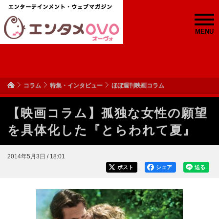
MENU
コラム
特集・インタビュー
ほぼ週刊映画コラム
【映画コラム】孤独な女性の願望
を具体化した『とらわれて夏』
2014年5月3日 / 18:01
ポスト
シェア
送る