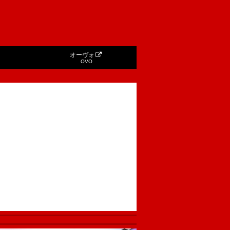
オーヴォ
OVO