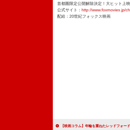
首都圏限定公開解除決定！大ヒット上
公式サイト：
http://www.foxmovies.jp/ch
配給：20世紀フォックス映画
【映画コラム】年輪を重ねたレッドフォードの魅力がにじみ出る『ランナウェ