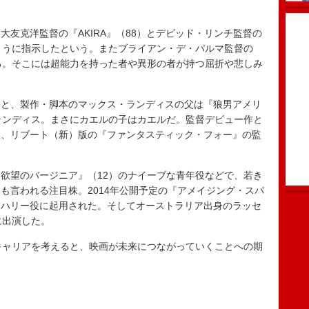
友克洋監督の『AKIRA』（88）とデビッド・リンチ監督の
ように指示したという。またブライアン・デ・パルマ監督の
る。そこには超能力を持った者や異形の者が持つ屈折や悲しみ
と、製作・脚本のマックス・ランディスの父は『狼男アメリ
ランディス。まさにカエルの子はカエルだ。監督デビュー作と
て、リブート（新）版の『ファンタスティック・フォー』の監
欲望のバージニア』（12）のナイーブな青年役などで、若き
も言われる注目株。2014年公開予定の『アメイジング・スパ
友ハリー役に起用された。そしてオーストラリア出身のラッセ
に出演した。
キャリアを考えると、映画が未来につながっていくことへの期
）