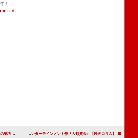
映中！！
ronicle/
イ／逃亡者』
【映画コラム】現代の社会派エンターテインメント作『人類資金』