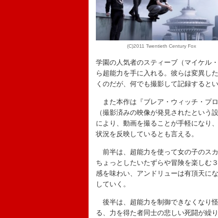
(C)2011 Twentieth Century Fox
学園の人気者のスティーブ（マイケル
ら超能力を手に入れる。彼らは変異し
くのだが、何でも撮影して記録すると
また本作は『ブレア・ウィッチ・プロジ
（撮影済みの映像が発見されたという設
により、動画を撮ることが手軽になり
状況を反映しているとも言える。
前半は、超能力を使って女の子のスカ
ちょっとしたいたずらや冒険を楽しむ
感を味わい、アンドリューは有頂天に
していく。
後半は、超能力を制御できなくなり怪
る、力を得た者同士の悲しい死闘が繰