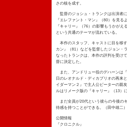
さの核を成す。
監督のジョシュ・トランクは出演者に大
『エレファント・マン』（80）を見る
『キャリー』（76）の影響もうかがえ
という共通のテーマが流れている。
本作のスタッフ、キャストに目を移す
カン』（81）などを監督したジョン・
なったトランクは、本作の評判を受け
督に決定した。
また、アンドリュー役のデハーンは『
日のレオナルド・ディカプリオの再来と
イダーマン２』で主人公ピーターの親
ルはリメーク版の『キャリー』（13）
まだ全員が20代という彼らの今後の
待感を持つことができる。（田中雄二
公開情報
『クロニクル』