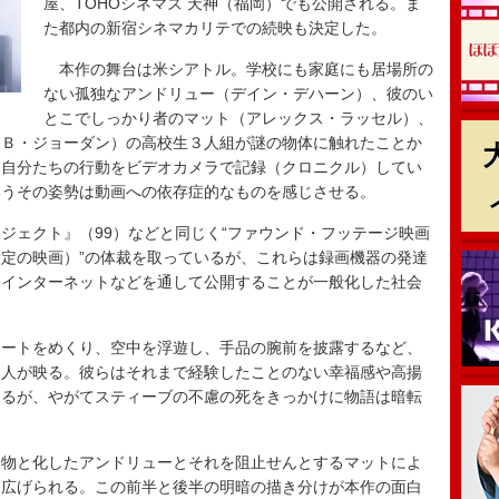
屋、TOHOシネマズ 天神（福岡）でも公開される。ま
た都内の新宿シネマカリテでの続映も決定した。
本作の舞台は米シアトル。学校にも家庭にも居場所の
ない孤独なアンドリュー（デイン・デハーン）、彼のい
とこでしっかり者のマット（アレックス・ラッセル）、
・Ｂ・ジョーダン）の高校生３人組が謎の物体に触れたことか
た自分たちの行動をビデオカメラで記録（クロニクル）してい
いうその姿勢は動画への依存症的なものを感じさせる。
ェクト』（99）などと同じく“ファウンド・フッテージ映画
定の映画）”の体裁を取っているが、これらは録画機器の発達
、インターネットなどを通して公開することが一般化した社会
ートをめくり、空中を浮遊し、手品の腕前を披露するなど、
３人が映る。彼らはそれまで経験したことのない幸福感や高揚
なるが、やがてスティーブの不慮の死をきっかけに物語は暗転
物と化したアンドリューとそれを阻止せんとするマットによ
り広げられる。この前半と後半の明暗の描き分けが本作の面白