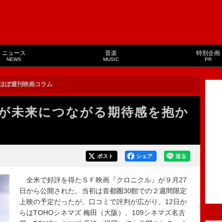
ニュース
音楽
特別企画
NEWS
MUSIC
PR
ほぼ週刊映画コラム
が未来につながる期待感を抱か
ポスト
シェア
送る
全米で好評を得たＳＦ映画『クロニクル』が９月27
日から公開された。当初は首都圏30館での２週間限定
上映の予定だったが、口コミで評判が広がり、12日か
らはTOHOシネマズ 梅田（大阪）、109シネマズ名古