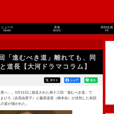
ニュース
音楽
特別企画
NEWS
MUSIC
PR
回「進むべき道」離れても、同
と道長【大河ドラマコラム】
ポスト
シェア
送る
君へ」。3月31日に放送された第十三回「進むべき道」で
公まひろ（吉高由里子）と藤原道長（柄本佑）が決別した前回
人の姿が描かれた。