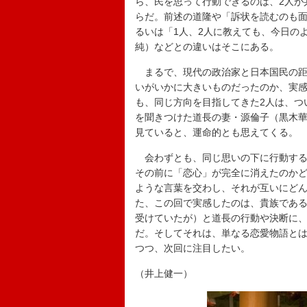
ら、民を思って行動できるのは、2人が
らだ。前述の道隆や「訴状を読むのも
るいは「1人、2人に教えても、今日の
純）などとの違いはそこにある。
まるで、現代の政治家と日本国民の距
いがいかに大きいものだったのか、実感
も、同じ方向を目指してきた2人は、つ
を聞きつけた道長の妻・源倫子（黒木
見ていると、運命的とも思えてくる。
会わずとも、同じ思いの下に行動する
その前に「恋心」が完全に消えたのかど
ような言葉を交わし、それが互いにど
た、この回で実感したのは、貴族であ
受けていたが）と道長の行動や決断に
だ。そしてそれは、単なる恋愛物語と
つつ、次回に注目したい。
（井上健一）