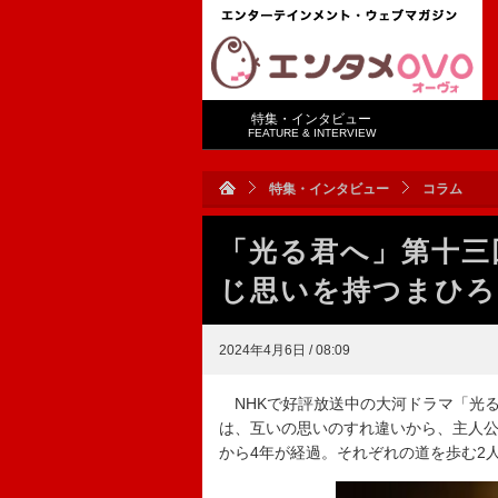
特集・インタビュー
FEATURE & INTERVIEW
特集・インタビュー
コラム
「光る君へ」第十三
じ思いを持つまひろ
2024年4月6日 / 08:09
NHKで好評放送中の大河ドラマ「光る
は、互いの思いのすれ違いから、主人
から4年が経過。それぞれの道を歩む2