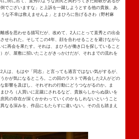
共に街に出て、直秀のような庶民と関わってきた経験があるか
面倒でございますな」と上訴を一蹴しようとする他の貴族、あ
ような不幸は救えませんよ」とまひろに告げるさわ（野村麻
離感を思わせる描写だが、改めて、2人にとって直秀との出会
させられた。そしてこの4年、顔を合わせることを避けながら
いに再会を果たす。それは、まひろが働き口を探していること
華）が、屋敷に招いたことがきっかけだが、それまでの流れを
2人は、もはや「同志」と言っても過言ではない気がするが、
うかが気になるところ。この回のラストで再会した2人がどの
んな影響を及ぼし、それぞれの行動にどうつながるのか。ま
るまひろ（人買いに足蹴にされるなど、貴族らしからぬ扱いを
、庶民の存在が深くかかわっていくのかもしれないということ
は異なる深みを、作品にもたらすに違いない。その点も踏まえ