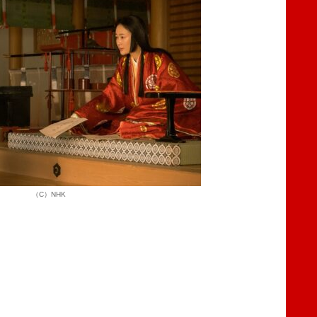
（C）NHK