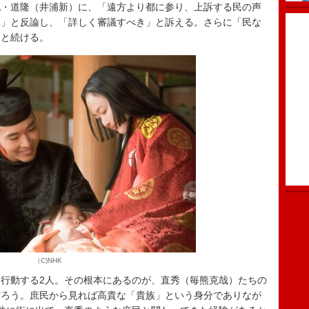
兄・道隆（井浦新）に、「遠方より都に参り、上訴する民の声
ん」と反論し、「詳しく審議すべき」と訴える。さらに「民な
」と続ける。
（C)NHK
行動する2人。その根本にあるのが、直秀（毎熊克哉）たちの
だろう。庶民から見れば高貴な「貴族」という身分でありなが