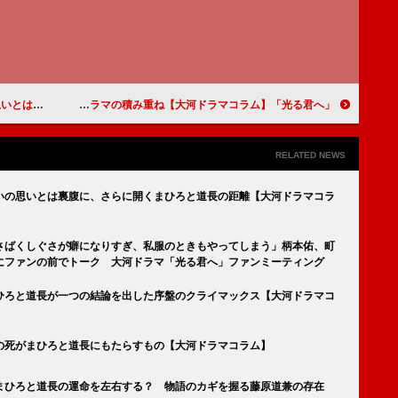
ドラマコラム】
「光る君へ」第十五回「おごれる者たち」見どころを成立させるドラマの積み重ね【大河ドラマコラム】
RELATED NEWS
いの思いとは裏腹に、さらに開くまひろと道長の距離【大河ドラマコラ
さばくしぐさが癖になりすぎ、私服のときもやってしまう」柄本佑、町
にファンの前でトーク 大河ドラマ「光る君へ」ファンミーティング
ひろと道長が一つの結論を出した序盤のクライマックス【大河ドラマコ
の死がまひろと道長にもたらすもの【大河ドラマコラム】
まひろと道長の運命を左右する？ 物語のカギを握る藤原道兼の存在