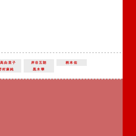
吉高由里子
岸谷五朗
柄本佑
野村麻純
黒木華