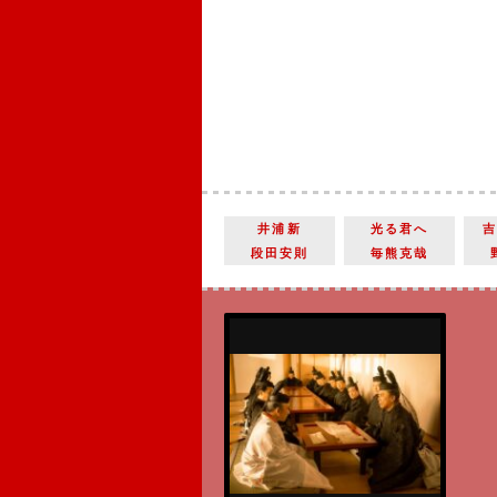
井浦新
光る君へ
段田安則
毎熊克哉