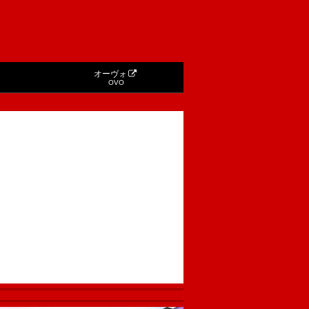
オーヴォ
OVO