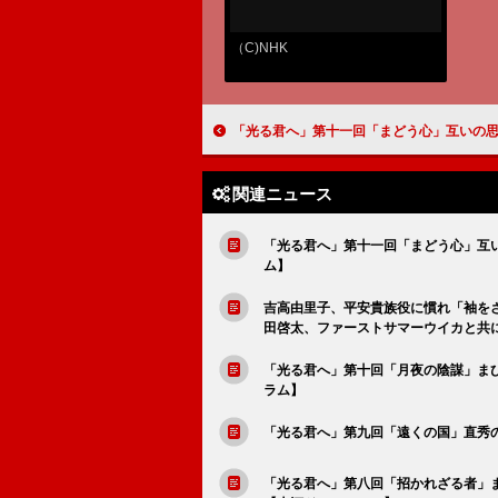
（C)NHK
「光る君へ」第十一回「まどう心」互いの思いとは裏腹に、さらに開くまひろと道長の距離【大河
関連ニュース
「光る君へ」第十一回「まどう心」互
ム】
吉高由里子、平安貴族役に慣れ「袖を
田啓太、ファーストサマーウイカと共
「光る君へ」第十回「月夜の陰謀」ま
ラム】
「光る君へ」第九回「遠くの国」直秀
「光る君へ」第八回「招かれざる者」