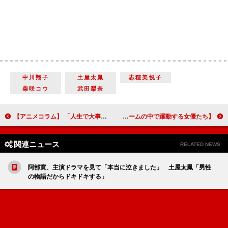
中川翔子
土屋太鳳
志穂美悦子
柴咲コウ
武田梨奈
【アニメコラム】 「人生で大事なことは80年代テレビアニメから教わった」後編
【コラム フレームの中で躍動する女優たち】 第2回：武田梨奈 「2010年代ガールズアクションのトップランナー＜後編＞」
関連ニュース
RELATED NEWS
阿部寛、主演ドラマを見て「本当に泣きました」 土屋太鳳「男性
の物語だからドキドキする」