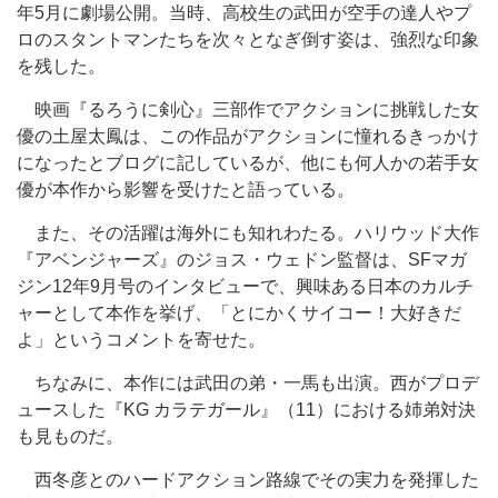
年5月に劇場公開。当時、高校生の武田が空手の達人やプ
ロのスタントマンたちを次々となぎ倒す姿は、強烈な印象
を残した。
映画『るろうに剣心』三部作でアクションに挑戦した女
優の土屋太鳳は、この作品がアクションに憧れるきっかけ
になったとブログに記しているが、他にも何人かの若手女
優が本作から影響を受けたと語っている。
また、その活躍は海外にも知れわたる。ハリウッド大作
『アベンジャーズ』のジョス・ウェドン監督は、SFマガ
ジン12年9月号のインタビューで、興味ある日本のカルチ
ャーとして本作を挙げ、「とにかくサイコー！大好きだ
よ」というコメントを寄せた。
ちなみに、本作には武田の弟・一馬も出演。西がプロデ
ュースした『KG カラテガール』（11）における姉弟対決
も見ものだ。
西冬彦とのハードアクション路線でその実力を発揮した