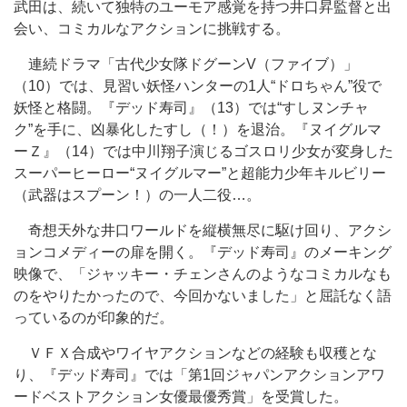
武田は、続いて独特のユーモア感覚を持つ井口昇監督と出
会い、コミカルなアクションに挑戦する。
連続ドラマ「古代少女隊ドグーンV（ファイブ）」
（10）では、見習い妖怪ハンターの1人“ドロちゃん”役で
妖怪と格闘。『デッド寿司』（13）では“すしヌンチャ
ク”を手に、凶暴化したすし（！）を退治。『ヌイグルマ
ーＺ』（14）では中川翔子演じるゴスロリ少女が変身した
スーパーヒーロー“ヌイグルマー”と超能力少年キルビリー
（武器はスプーン！）の一人二役…。
奇想天外な井口ワールドを縦横無尽に駆け回り、アクシ
ョンコメディーの扉を開く。『デッド寿司』のメーキング
映像で、「ジャッキー・チェンさんのようなコミカルなも
のをやりたかったので、今回かないました」と屈託なく語
っているのが印象的だ。
ＶＦＸ合成やワイヤアクションなどの経験も収穫とな
り、『デッド寿司』では「第1回ジャパンアクションアワ
ードベストアクション女優最優秀賞」を受賞した。