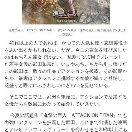
『進撃の巨人 ATTACK ON TITAN』 (C) 2015 映画「進撃の巨人」製作委員会 (C) 諫山創
／講談社
40代以上の人であれば、かつての人気女優・志穂美悦子
を思い出すかもしれない。だが、今この言葉を呼び戻した
のはもちろん彼女ではない。“瓦割り”のCMでブレークし
た若手女優の武田梨奈だ。いまやあちこちから引っ張りだ
この武田は、数々の作品でアクションを披露。その影響か
らか、最近はアクションに挑戦する女優が続々と登場し、
花盛りと呼ぶにふさわしいにぎわいを見せている。
そこでここでは、武田を筆頭に、アクションで活躍する
女優たちを数回にわたって紹介していきたい。
今夏の話題作『進撃の巨人 ATTACK ON TITAN』でも
力強いアクションを披露した武田。これまで出演した映画
とテレビドラマ（レギュラー）を合わせると20作以上にも