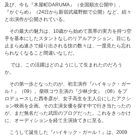
及び、今も『木屋町DARUMA』（全国順次公開中）、
『かぐらめ』（24日から新宿武蔵野館で公開）など、続々
と出演作が公開されている。
その最大の魅力は、10歳から始めて黒帯の実力を持つ空
手を基本にしたスタントなしのリアルアクション。目にも
止まらぬ速さで繰り出される技の数々は、一度見たら忘れ
られなくなること間違いなしだ。
では、この活躍はどのようにして生まれたのだろう
か。
その第一歩となったのが、初主演作『ハイキック・ガー
ル！』（09）。柴咲コウ主演の『少林少女』（08）をプ
ロデュースした西冬彦が、女子高生を主人公にしたアクシ
ョン映画を企画。その主演女優を探す中で行き当たったの
が、まだ無名だった武田のブログだった。これをきっかけ
に、オーディションを経て主演抜てきに至る。
こうして誕生した『ハイキック・ガール！』は、2009