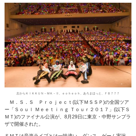
左からＫＩＫＫＵＮ－ＭＫ－Ⅱ、ｅｏｈｅｏｈ、あろまほっと、ＦＢ７７７
Ｍ．Ｓ．Ｓ Ｐｒｏｊｅｃｔ(以下ＭＳＳＰ)の全国ツア
ー「Ｓｏｕｌ Ｍｅｅｔｉｎｇ Ｔｏｕｒ２０１７」(以下Ｓ
ＭＴ)のファイナル公演が、8月29日に東京・中野サンプラ
ザで開催された。
ＳＭＴは音楽ライブとは一味違い、ダンス、ゲーム実況、