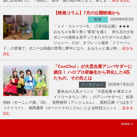
遥に話を聞いた。 －始めに、前作『あの花が咲く丘で、君とま …
続きを読む
【映画コラム】7月の公開映画から
2026年8月3日
映画
「トイ・ストーリー5」（7月3日公開）★★★
おもちゃを取り巻く“変化”を描く 持ち主の少女
ボニーの成長を見守ってきたカウガール人形の
ジェシー。だが、タブレット端末「リリーパッ
ド」の登場で、ボニーは画面の世界に夢中になり、おもちゃと遊ぶ時 …
続きを
読む
「ConChu!」が大昆虫展アンバサダーに
就任！ ハロプロ研修生から羽化した4匹
たちの、その先とは
2026年7月31日
インタビュー
夏休みの人気イベント「大昆虫展 in 東京スカ
イツリータウン（R）」のアンバサダーに、杉原
明紗（モーニング娘。’26）、長野桃羽（アンジュルム）、西村乙輝（つばきフ
ァクトリー）、相馬優芽（ロージークロニクル）による特別ユニット …
続きを
読む
more »