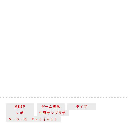
MSSP
ゲーム実況
ライブ
レポ
中野サンプラザ
Ｍ．Ｓ．Ｓ Ｐｒｏｊｅｃｔ