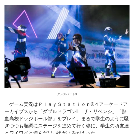
ダンスパート3
ゲーム実況はＰｌａｙＳｔａｔｉｏｎ®４アーケードア
ーカイブスから「ダブルドラゴンⅡ ザ・リベンジ」「熱
血高校ドッジボール部」をプレイ。まるで学生のように騒
ぎつつも順調にステージを進めて行く姿に、学生の頃友達
とワイワイと遊んだ思い出がよみがえった。