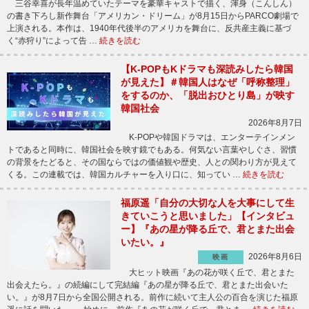
三谷幸喜が長年温めていたテーマを豪華キャストで描く、渾身（こんしん）
の書き下ろし新作舞台「アメリカン・ドリーム」が8月15日からPARCO劇場で
上演される。本作は、1940年代後半のアメリカを舞台に、反共産主義に基づ
く“赤狩り”によって告 …
続きを読む
【K-POPもKドラマも深読みしたら韓国
が見えた】＃韓国人はなぜ「呼称整理」
をするのか、「脱出おひとり島」が映す
韓国社会
2026年8月7日
K-POPや韓国ドラマは、エンターテインメン
トであると同時に、韓国社会を映す鏡でもある。何気ない言葉やしぐさ、習慣
の背景をたどると、その国ならではの価値観や歴史、人との関わり方が見えて
くる。この連載では、韓国カルチャーを入り口に、知ってい …
続きを読む
福原遥「自分の大切な人を大事にして生
きていこうと思いました」【インタビュ
ー】『あの星が降る丘で、君とまた出会
いたい。』
2026年8月6日
映画
大ヒット映画『あの花が咲く丘で、君とまた
出会えたら。』の続編にして完結編『あの星が降る丘で、君とまた出会いた
い。』が8月7日から全国公開される。前作に続いて主人公の百合を演じた福原