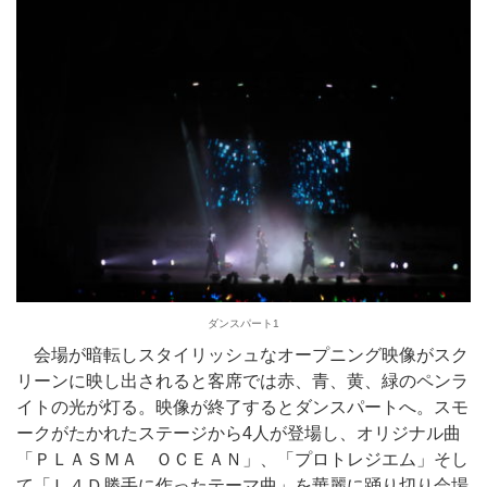
ダンスパート1
会場が暗転しスタイリッシュなオープニング映像がスク
リーンに映し出されると客席では赤、青、黄、緑のペンラ
イトの光が灯る。映像が終了するとダンスパートへ。スモ
ークがたかれたステージから4人が登場し、オリジナル曲
「ＰＬＡＳＭＡ ＯＣＥＡＮ」、「プロトレジエム」そし
て「Ｌ４Ｄ勝手に作ったテーマ曲」を華麗に踊り切り会場