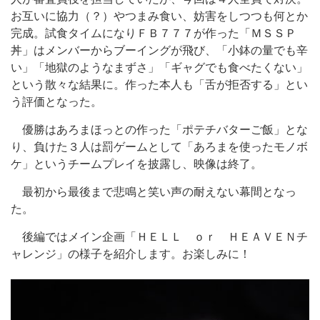
お互いに協力（？）やつまみ食い、妨害をしつつも何とか
完成。試食タイムになりＦＢ７７７が作った「ＭＳＳＰ
丼」はメンバーからブーイングが飛び、「小鉢の量でも辛
い」「地獄のようなまずさ」「ギャグでも食べたくない」
という散々な結果に。作った本人も「舌が拒否する」とい
う評価となった。
優勝はあろまほっとの作った「ポテチバターご飯」とな
り、負けた３人は罰ゲームとして「あろまを使ったモノボ
ケ」というチームプレイを披露し、映像は終了。
最初から最後まで悲鳴と笑い声の耐えない幕間となっ
た。
後編ではメイン企画「ＨＥＬＬ ｏｒ ＨＥＡＶＥＮチ
ャレンジ」の様子を紹介します。お楽しみに！