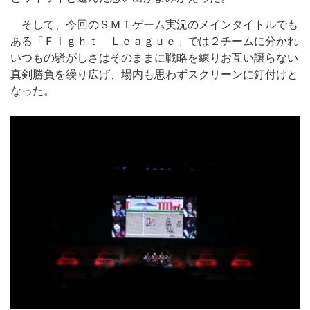
そして、今回のＳＭＴゲーム実況のメインタイトルでも
ある「Ｆｉｇｈｔ Ｌｅａｇｕｅ」では２チームに分かれ
いつもの騒がしさはそのままに戦略を練りお互い譲らない
真剣勝負を繰り広げ、場内も思わずスクリーンに釘付けと
なった。