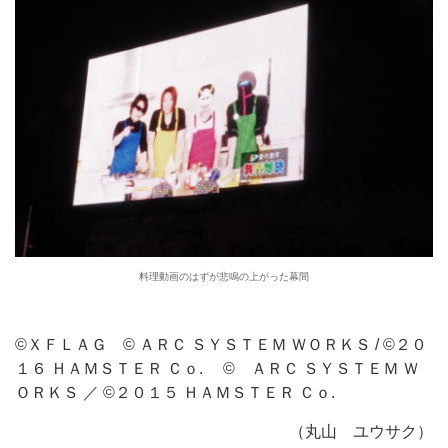
料理動画のはずが悲鳴の上がった幕間
©ＸＦＬＡＧ © ＡＲＣ ＳＹＳＴＥＭ ＷＯＲＫＳ / ©２０
１６ ＨＡＭＳＴＥＲ Ｃｏ. © ＡＲＣ ＳＹＳＴＥＭ Ｗ
ＯＲＫＳ ／ ©２０１５ ＨＡＭＳＴＥＲ Ｃｏ.
（丸山 ユウサク）