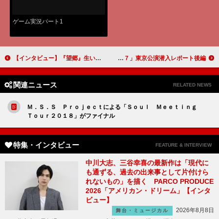
ゲーム実況パート1
【インタビュー】『望郷』生い立ちが役柄とリンク…貫地谷しほり「家族に縛られています」 大東駿介「自分をどう生きるか以外は考えていません」
まさにカオス！ Ｍ．Ｓ．Ｓ Ｐｒｏｊｅｃｔ「Ｓｏｕｌ Ｍｅｅｔｉｎｇ Ｔｏｕｒ２０１７」東京公演潜入レポート後編
関連ニュース
RELATED NEWS
Ｍ．Ｓ．Ｓ Ｐｒｏｊｅｃｔによる「Ｓｏｕｌ Ｍｅｅｔｉｎｇ
Ｔｏｕｒ２０１８」がファイナル
特集・インタビュー
FEATURE & INTERVIEW
中川大志、三谷幸喜の最新作は「現代に
も通ずる、過去の出来事として片付けら
れないもの」を描く PARCO PRODUCE
2026「アメリカン・ドリーム」【インタ
ビュー】
2026年8月8日
舞台・ミュージカル