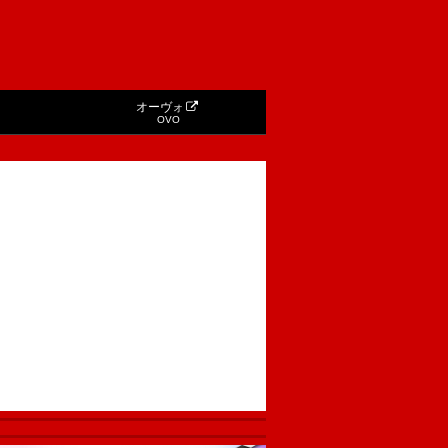
オーヴォ
OVO