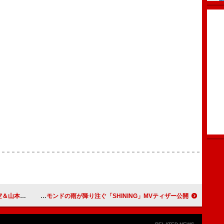
orn」配信リリース
IS:SUE、ダイヤモンドの雨が降り注ぐ「SHINING」MVティザー公開