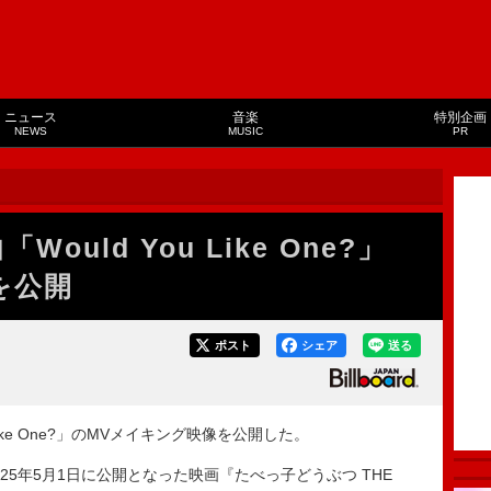
ニュース
音楽
特別企画
NEWS
MUSIC
PR
曲「Would You Like One?」
を公開
ポスト
シェア
送る
ou Like One?」のMVメイキング映像を公開した。
は、2025年5月1日に公開となった映画『たべっ子どうぶつ THE