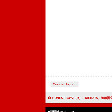
Travis Japan
HONEST BOYZ（R）、RIEHATA／遠藤翼空＆山本光汰（KID PHENOMENON）迎えた「Popc