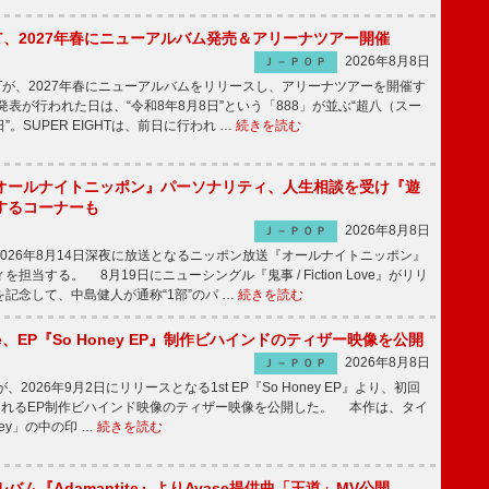
IGHT、2027年春にニューアルバム発売＆アリーナツアー開催
2026年8月8日
Ｊ－ＰＯＰ
GHTが、2027年春にニューアルバムをリリースし、アリーナツアーを開催す
表が行われた日は、“令和8年8月8日”という「888」が並ぶ“超八（スー
。SUPER EIGHTは、前日に行われ …
続きを読む
オールナイトニッポン』パーソナリティ、人生相談を受け『遊
するコーナーも
2026年8月8日
Ｊ－ＰＯＰ
026年8月14日深夜に放送となるニッポン放送『オールナイトニッポン』
担当する。 8月19日にニューシングル『鬼事 / Fiction Love』がリリ
記念して、中島健人が通称“1部”のパ …
続きを読む
rince、EP『So Honey EP』制作ビハインドのティザー映像を公開
2026年8月8日
Ｊ－ＰＯＰ
nceが、2026年9月2日にリリースとなる1st EP『So Honey EP』より、初回
されるEP制作ビハインド映像のティザー映像を公開した。 本作は、タイ
ney」の中の印 …
続きを読む
バム『Adamantite』よりAyase提供曲「王道」MV公開