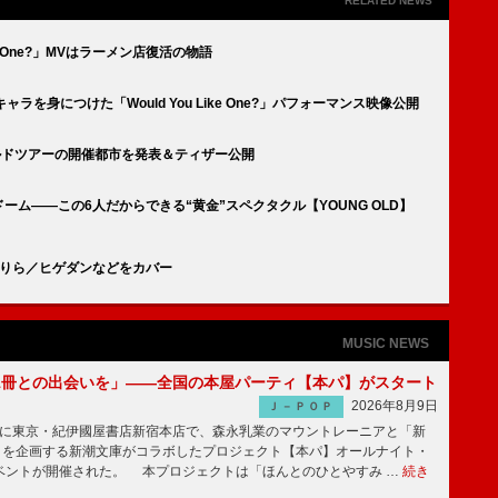
RELATED NEWS
 Like One?」MVはラーメン店復活の物語
』キャラを身につけた「Would You Like One?」パフォーマンス映像公開
るワールドツアーの開催都市を発表＆ティザー公開
ドーム――この6人だからできる“黄金”スペクタクル【YOUNG OLD】
幾田りら／ヒゲダンなどをカバー
MUSIC NEWS
1冊との出会いを」――全国の本屋パーティ【本パ】がスタート
2026年8月9日
Ｊ－ＰＯＰ
8日に東京・紀伊國屋書店新宿本店で、森永乳業のマウントレーニアと「新
冊」を企画する新潮文庫がコラボしたプロジェクト【本パ】オールナイト・
ベントが開催された。 本プロジェクトは「ほんとのひとやすみ …
続き