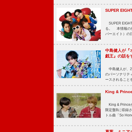
SUPER E
SUPER EI
る。 本情報の発
パーエイト）の日”
中島健人が『
戯王』の話を
中島健人が、2
のパーソナリティを
ースされることを
King & P
King & Pri
限定盤Bに収録
トル曲「So Ho
葛葉、ミニアル