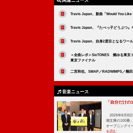
関連ニュース
Travis Japan、新曲「Would You
Travis Japan、『たべっ子どうぶつ
Travis Japan、自身2度目とな
＜全曲レポ＞SixTONES 燃ゆる東京
東京ファイナル
二宮和也、SMAP／RADWIMPS／
音楽ニュース
「自分だけの
2026年8月
潮文庫の100
オープニングイ
を読む