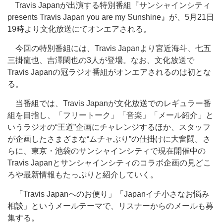
Travis Japanが出演する特別番組『サンシャインシティ
presents Travis Japan you are my Sunshine』が、5月21日
19時より文化放送にてオンエアされる。
今回の特別番組には、Travis Japanより宮近海斗、七五
三掛龍也、吉澤閑也の3人が登場。なお、文化放送で
Travis Japanの冠ラジオ番組がオンエアされるのは初とな
る。
当番組では、Travis Japanが文化放送でのレギュラー番
組を目指し、「フリートーク」「音楽」「メール紹介」と
いうラジオの“王道”企画にチャレンジするほか、スタッフ
が企画したさまざまな“ムチャぶり”の仕掛けに大奮闘。さ
らに、東京・池袋のサンシャインシティで現在開催中の
Travis Japanとサンシャインシティのコラボ企画の見どこ
ろや最新情報もたっぷりと紹介していく。
「Travis Japanへのお便り」「Japanイチ小さなお悩み
相談」というメールテーマで、リスナーからのメールも募
集する。