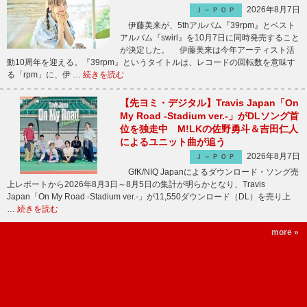
2026年8月7日
Ｊ－ＰＯＰ
伊藤美来が、5thアルバム『39rpm』とベスト
アルバム『swirl』を10月7日に同時発売すること
が決定した。 伊藤美来は今年アーティスト活
動10周年を迎える。『39rpm』というタイトルは、レコードの回転数を意味す
る「rpm」に、伊 …
続きを読む
【先ヨミ・デジタル】Travis Japan「On
My Road -Stadium ver.-」がDLソング首
位を独走中 M!LKの佐野勇斗＆吉田仁人
によるユニット曲が追う
2026年8月7日
Ｊ－ＰＯＰ
GfK/NIQ Japanによるダウンロード・ソング売
上レポートから2026年8月3日～8月5日の集計が明らかとなり、Travis
Japan「On My Road -Stadium ver.-」が11,550ダウンロード（DL）を売り上
…
続きを読む
more »