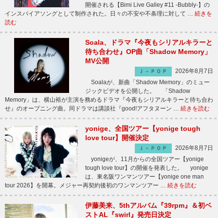
開催される【Bimi Live Galley #11 -Bubbly-】の
インスパイアソングとして制作された。日々の不安や不条理に対して …
続きを
読む
Soala、ドラマ『今夜もシリアルキラーと
待ち合わせ』OP曲「Shadow Memory」
MV公開
2026年8月7日
Ｊ－ＰＯＰ
Soalaが、新曲「Shadow Memory」のミュー
ジックビデオを公開した。 「Shadow
Memory」は、横山裕が主演を務めるドラマ『今夜もシリアルキラーと待ち合わ
せ』のオープニング曲。同ドラマは講談社『good!アフタヌーン …
続きを読む
yonige、全国ツアー【yonige tough
love tour】開催決定
2026年8月7日
Ｊ－ＰＯＰ
yonigeが、11月からの全国ツアー【yonige
tough love tour】の開催を発表した。 yonige
は、東名阪ワンマンツアー【yonige one man
tour 2026】を開幕。メジャー再契約後初のワンマンツアー …
続きを読む
伊藤美来、5thアルバム『39rpm』＆初ベ
ストAL『swirl』発売日決定