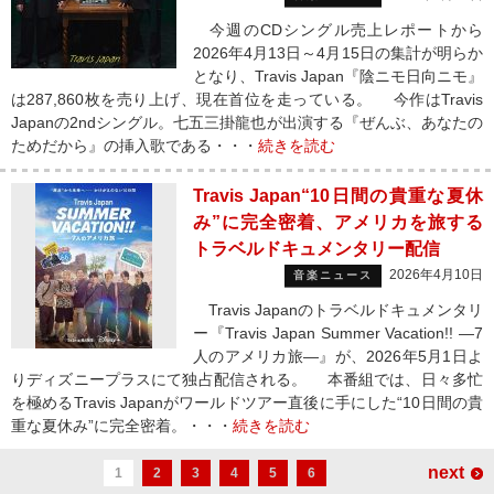
今週のCDシングル売上レポートから
2026年4月13日～4月15日の集計が明らか
となり、Travis Japan『陰ニモ日向ニモ』
は287,860枚を売り上げ、現在首位を走っている。 今作はTravis
Japanの2ndシングル。七五三掛龍也が出演する『ぜんぶ、あなたの
ためだから』の挿入歌である・・・
続きを読む
Travis Japan“10日間の貴重な夏休
み”に完全密着、アメリカを旅する
トラベルドキュメンタリー配信
2026年4月10日
音楽ニュース
Travis Japanのトラベルドキュメンタリ
ー『Travis Japan Summer Vacation!! ―7
人のアメリカ旅―』が、2026年5月1日よ
りディズニープラスにて独占配信される。 本番組では、日々多忙
を極めるTravis Japanがワールドツアー直後に手にした“10日間の貴
重な夏休み”に完全密着。・・・
続きを読む
next
1
2
3
4
5
6