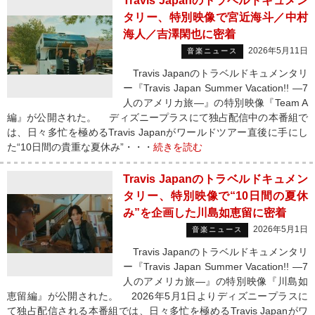
Travis Japanのトラベルドキュメン
タリー、特別映像で宮近海斗／中村
海人／吉澤閑也に密着
2026年5月11日
音楽ニュース
Travis Japanのトラベルドキュメンタリ
ー『Travis Japan Summer Vacation!! ―7
人のアメリカ旅―』の特別映像『Team A
編』が公開された。 ディズニープラスにて独占配信中の本番組で
は、日々多忙を極めるTravis Japanがワールドツアー直後に手にし
た“10日間の貴重な夏休み”・・・
続きを読む
Travis Japanのトラベルドキュメン
タリー、特別映像で“10日間の夏休
み”を企画した川島如恵留に密着
2026年5月1日
音楽ニュース
Travis Japanのトラベルドキュメンタリ
ー『Travis Japan Summer Vacation!! ―7
人のアメリカ旅―』の特別映像『川島如
恵留編』が公開された。 2026年5月1日よりディズニープラスに
て独占配信される本番組では、日々多忙を極めるTravis Japanがワ