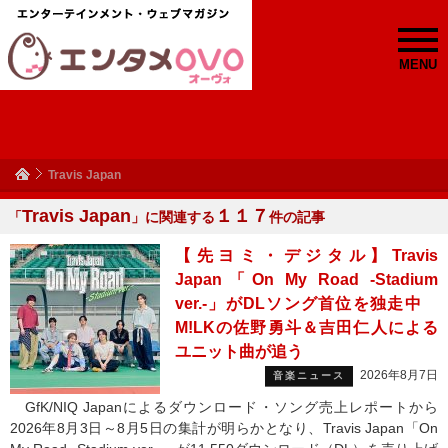
MENU
Travis Japan
Travis Japan
１１７
「
」に関連する
件の記事
【先ヨミ・デジタル】Travis
Japan「On My Road -Stadium
ver.-」がDLソング首位を独走中
M!LKの佐野勇斗＆吉田仁人による
ユニット曲が追う
2026年8月7日
音楽ニュース
GfK/NIQ Japanによるダウンロード・ソング売上レポートから
2026年8月3日～8月5日の集計が明らかとなり、Travis Japan「On