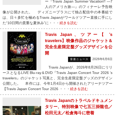
ー『Travis Japan Summer Vacation!! ―7
人のアメリカ旅―』のフィナーレ予告映
像が公開された。 ディズニープラスにて独占配信中の本番組で
は、日々多忙を極めるTravis Japanがワールドツアー直後に手にし
た“10日間の貴重な夏休み”に・・・
続きを読む
Travis Japan、ツアー【 ’s
travelers】映像作品のジャケット＆
完全生産限定盤グッズデザインを公
開
2026年6月6日
音楽ニュース
Travis Japanが、2026年8月26日にリリ
ースとなるLIVE Blu-ray＆DVD『Travis Japan Concert Tour 2026 ’s
travelers』のジャケット写真と、完全生産限定盤グッズのデザイン
公開した。 本作には、今年1月4日から開催されたアリーナツアー
【Travis Japan Concert Tour 2026 ・・・
続きを読む
Travis Japanのトラベルドキュメン
タリー、特別映像で七五三掛龍也／
松田元太／松倉海斗に密着