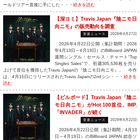
ールドツアー直後に手にした・・・
続きを読む
【深ヨミ】Travis Japan『陰ニモ日
向ニモ』の販売動向を調査
2026年4月27日
音楽ニュース
2026年4月22日公開（集計期間：2026
年4月13日～4月19日）のBillboard JAPAN
週間シングル・セールス・チャート“Top
Singles Sales”で、初週305,536枚を売り
上げて首位を獲得したTravis Japanの『陰ニモ日向ニモ』。 今作
は、4月15日にリリースされたTravis Japanの2ndシン・・・
続きを
読む
【ビルボード】Travis Japan「陰ニ
モ日向ニモ」がHot 100首位、IMP.
「INVADER」が続く
2026年4月22日
音楽ニュース
2026年4月22日公開（集計期間：4月13
日～4月19日）のBillboard JAPAN 総合ソ