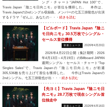
ング・チャート“JAPAN Hot 100”で、
Travis Japan「陰ニモ日向ニモ」が首位を獲得した。 本作は、
Travis Japanの2ndシングル収録曲。メンバーの七五三掛龍也が出演
するドラマ『ぜんぶ、あなたの・・・
続きを読む
【ビルボード】Travis Japan『陰ニ
モ日向ニモ』30.5万枚でシングル・
セールス首位獲得
2026年4月20日
音楽ニュース
2026年4月22日公開（集計期間：2026
年4月13日～4月19日）のBillboard JAPAN
週間シングル・セールス・チャート“Top
Singles Sales”で、Travis Japanの『陰ニモ日向ニモ』が初週
305,536枚を売り上げて首位を獲得した。 今作はTravis Japanの
2ndシングル。七五三掛龍也が出・・・
続きを読む
【先ヨミ】Travis Japan『陰ニモ日
向ニモ』28.7万枚で現在シングル首
位独走中
2026年4月16日
音楽ニュース