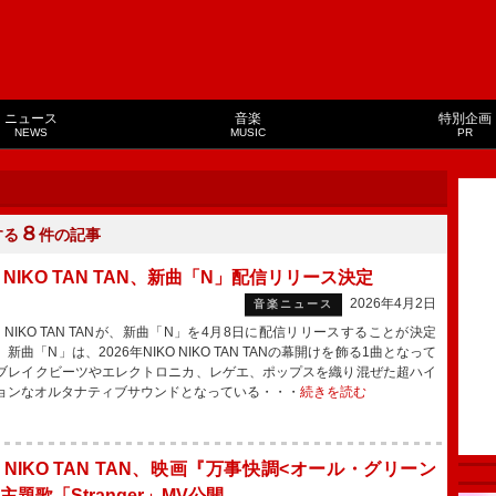
ニュース
音楽
特別企画
NEWS
MUSIC
PR
８
する
件の記事
O NIKO TAN TAN、新曲「N」配信リリース決定
2026年4月2日
音楽ニュース
 NIKO TAN TANが、新曲「N」を4月8日に配信リリースすることが決定
新曲「N」は、2026年NIKO NIKO TAN TANの幕開けを飾る1曲となって
ブレイクビーツやエレクトロニカ、レゲエ、ポップスを織り混ぜた超ハイ
ョンなオルタナティブサウンドとなっている・・・
続きを読む
O NIKO TAN TAN、映画『万事快調<オール・グリーン
主題歌「Stranger」MV公開