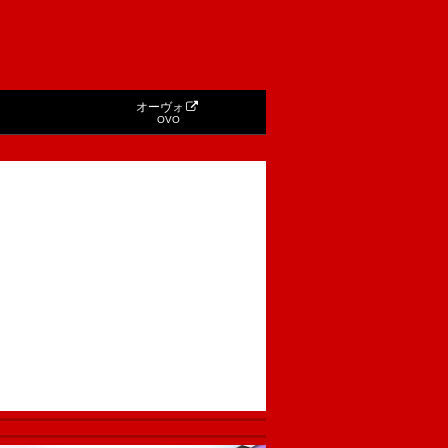
オーヴォ
OVO