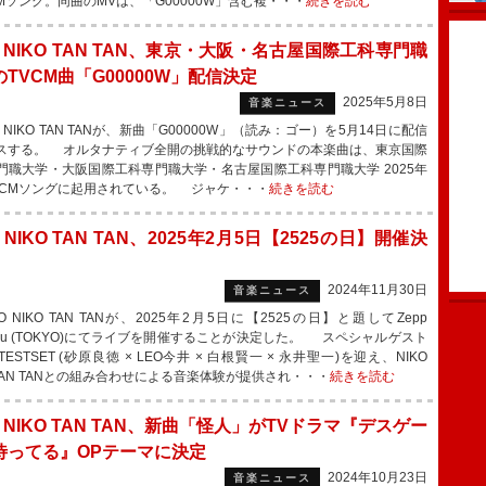
CMソング。同曲のMVは、「G00000W」含む複・・・
続きを読む
O NIKO TAN TAN、東京・大阪・名古屋国際工科専門職
TVCM曲「G00000W」配信決定
2025年5月8日
音楽ニュース
 NIKO TAN TANが、新曲「G00000W」（読み：ゴー）を5月14日に配信
スする。 オルタナティブ全開の挑戦的なサウンドの本楽曲は、東京国際
門職大学・大阪国際工科専門職大学・名古屋国際工科専門職大学 2025年
VCMソングに起用されている。 ジャケ・・・
続きを読む
O NIKO TAN TAN、2025年2月5日【2525の日】開催決
2024年11月30日
音楽ニュース
 NIKO TAN TANが、2025年2月5日に【2525の日】と題してZepp
juku (TOKYO)にてライブを開催することが決定した。 スペシャルゲスト
ESTSET (砂原良徳 × LEO今井 × 白根賢一 × 永井聖一)を迎え、NIKO
 TAN TANとの組み合わせによる音楽体験が提供され・・・
続きを読む
O NIKO TAN TAN、新曲「怪人」がTVドラマ『デスゲー
待ってる』OPテーマに決定
2024年10月23日
音楽ニュース