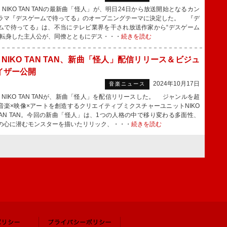
 NIKO TAN TANの最新曲「怪人」が、明日24日から放送開始となるカン
ラマ『デスゲームで待ってる』のオープニングテーマに決定した。 『デ
ムで待ってる』は、不当にテレビ業界を干され放送作家から“デスゲーム
に転身した主人公が、同僚とともにデス・・・
続きを読む
O NIKO TAN TAN、新曲「怪人」配信リリース＆ビジュ
イザー公開
2024年10月17日
音楽ニュース
O NIKO TAN TANが、新曲「怪人」を配信リリースした。 ジャンルを超
音楽×映像×アートを創造するクリエイティブミクスチャーユニットNIKO
O TAN TAN。今回の新曲「怪人」は、1つの人格の中で移り変わる多面性、
の心に潜むモンスターを描いたリリック、・・・
続きを読む