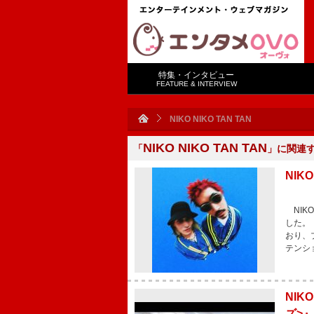
特集・インタビュー
FEATURE & INTERVIEW
NIKO NIKO TAN TAN
NIKO NIKO TAN TAN
「
」に関連
NIK
NIKO
した。 
おり、
テンシ
NIK
ズ>』