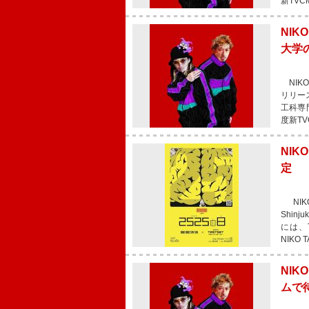
新TV
NIK
大学の
NIKO
リリー
工科専
度新T
NIK
定
NIKO
Shin
には、T
NIKO
NIK
ムで