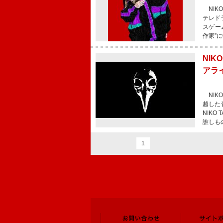
NIKO
テレド
スゲー
作家”
NIK
アラ
NIK
越した
NIK
誰しも
1