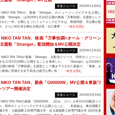
2025年12月6日
音楽ニュース
 NIKO TAN TANが、新曲「Stranger」のミュージックビデオを公開し
曲「Stranger」は2026年1月16日公開の映画『万事快調』主題歌として
された一作。公開となったミュージックビデオは、映画同様、児山隆が監
め、さらにW主演を務める南沙良・出口夏希・・・
続きを読む
O NIKO TAN TAN、映画『万事快調<オール・グリーン
主題歌「Stranger」配信開始＆MV公開決定
2025年12月3日
音楽ニュース
 NIKO TAN TANが新曲「Stranger」を配信リリース、同作のミュージッ
を12月5日20時に公開することを発表した。 「Stranger」は2026年1
日公開の映画『万事快調』主題歌として書き下ろされた新曲で、「青春」を
に映画に登場する女子高生の諸刃な青い疾・・・
続きを読む
O NIKO TAN TAN、新曲「G00000W」MV公開＆東阪ワ
ンツアー開催決定
2025年5月14日
音楽ニュース
 NIKO TAN TANの新曲「G00000W」（読み：ゴー）が本日14日配信リリ
れ、同作のミュージックビデオも公開となった。 本楽曲は、東京国際工
職大学・大阪国際工科専門職大学・名古屋国際工科専門職大学 2025年度