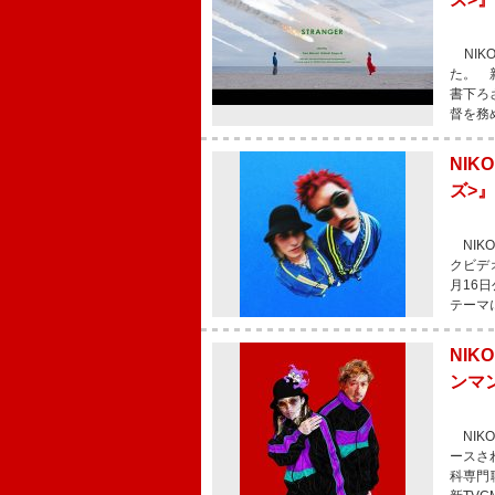
NIKO
た。 新
書下ろ
督を務
NIK
ズ>』
NIKO
クビデオ
月16
テーマ
NIK
ンマ
NIKO
ースさ
科専門