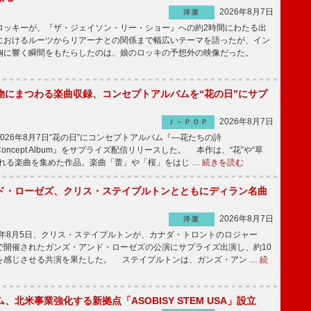
2026年8月7日
洋楽
ッキーが、『ザ・ジェイソン・リー・ショー』への約2時間にわたる出
におけるルーツからリアーナとの関係まで幅広いテーマを語ったが、イン
胸に響く瞬間をもたらしたのは、娘のロッキの予想外の映像だった。
物にまつわる楽曲収録、コンセプトアルバムを“花の日”にサプ
2026年8月7日
Ｊ－ＰＯＰ
26年8月7日“花の日”にコンセプトアルバム『―花たちの詩
 Concept Album』をサプライズ配信リリースした。 本作は、“花”や“草
まれる楽曲を集めた作品。楽曲「蕾」や「桜」をはじ …
続きを読む
ド・ローゼズ、クリス・ステイプルトンとともにディラン名曲
2026年8月7日
洋楽
6年8月5日、クリス・ステイプルトンが、カナダ・トロントのロジャー
で開催されたガンズ・アンド・ローゼズの公演にサプライズ出演し、約10
を感じさせる共演を果たした。 ステイプルトンは、ガンズ・アン …
続
、北米事業強化する新拠点「ASOBISY STEM USA」設立