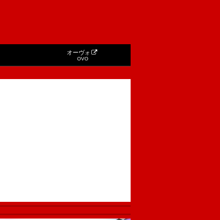
オーヴォ
OVO