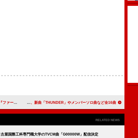
＆DVD発売決定
SEVENTEENのニューアルバム、新曲「THUNDER」やメンバーソロ曲など全16曲
RELATED NEWS
大阪・名古屋国際工科専門職大学のTVCM曲「G00000W」配信決定