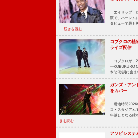
エイサップ・ロ
演で、ハーレム
タビューで最も
…
続きを読む
コブクロの植
ライズ配信
コブクロが、20
―KOBUKURO
木”が歌詞に含
ガンズ・アン
をカバー
現地時間202
ス・スタジアム
年越しとなる縁
きを読む
アソビシステム