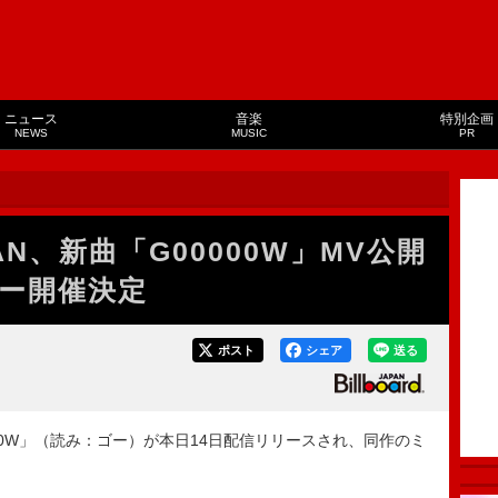
ニュース
音楽
特別企画
NEWS
MUSIC
PR
 TAN、新曲「G00000W」MV公開
ー開催決定
ポスト
シェア
送る
G00000W」（読み：ゴー）が本日14日配信リリースされ、同作のミ