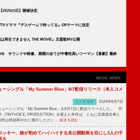
月5日【2525の日】開催決定
怪人」がTVドラマ『デスゲームで待ってる』OPテーマに決定
動画は再生できません THE MOVIE』主題歌MV公開
AN TAN サウンドや映像、展開の全てが中毒性高いツーマン【喜劇】最終
MUSIC NEWS
ーシングル「My Summer Blue」8/7配信リリース（本人コメ
2026年8月7日
Ｊ－ＰＯＰ
ーシングル「My Summer Blue」を8月7日に配信リリースした。 作
A（TINYVOICE, PRODUCTION）を迎えた本作は、ともに北海道出身と
制作は終始和やかに進行したとい …
続きを読む
ロッキー、娘が初めてハイハイする未公開動画を目にし3人の子
語る