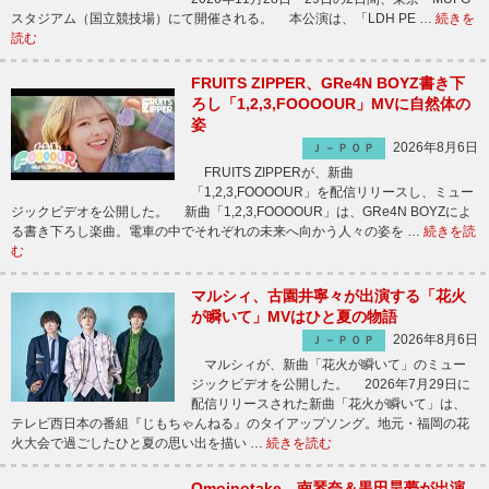
スタジアム（国立競技場）にて開催される。 本公演は、「LDH PE …
続きを
読む
FRUITS ZIPPER、GRe4N BOYZ書き下
ろし「1,2,3,FOOOOUR」MVに自然体の
姿
2026年8月6日
Ｊ－ＰＯＰ
FRUITS ZIPPERが、新曲
「1,2,3,FOOOOUR」を配信リリースし、ミュー
ジックビデオを公開した。 新曲「1,2,3,FOOOOUR」は、GRe4N BOYZによ
る書き下ろし楽曲。電車の中でそれぞれの未来へ向かう人々の姿を …
続きを読
む
マルシィ、古園井寧々が出演する「花火
が瞬いて」MVはひと夏の物語
2026年8月6日
Ｊ－ＰＯＰ
マルシィが、新曲「花火が瞬いて」のミュー
ジックビデオを公開した。 2026年7月29日に
配信リリースされた新曲「花火が瞬いて」は、
テレビ西日本の番組『じもちゃんねる』のタイアップソング。地元・福岡の花
火大会で過ごしたひと夏の思い出を描い …
続きを読む
Omoinotake、南琴奈＆黒田昊夢が出演