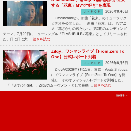
する「花束」MVで“好き”を表現
2026年8月6日
Ｊ－ＰＯＰ
Omoinotakeが、新曲「花束」のミュージック
ビデオを公開した。 新曲「花束」は、TVアニ
メ『花ざかりの君たちへ』第2期のエンディング
テーマ。7月29日にニューシングル『FLASHBULB / 花束』としてリリースされ
た、日に日に大 …
続きを読む
Zilqy、ワンマンライブ【From Zero To
One】公式レポート到着
2026年8月6日
Ｊ－ＰＯＰ
Zilqyが2026年7月11日、東京・Veats Shibuya
にてワンマンライブ【From Zero To One】を開
催し、そのオフィシャルレポートが到着した。
「『Birth of Riot』、Zilqyのムーヴメントとして暴動 …
続きを読む
more »