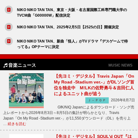
NIKO NIKO TAN TAN、東京・大阪・名古屋国際工科専門職大学の
TVCM曲「G00000W」配信決定
NIKO NIKO TAN TAN、2025年2月5日【2525の日】開催決定
NIKO NIKO TAN TAN、新曲「怪人」がTVドラマ『デスゲームで待
ってる』OPテーマに決定
音楽ニュース
MUSIC NEWS
【先ヨミ・デジタル】Travis Japan「On
My Road -Stadium ver.-」がDLソング首
位を独走中 M!LKの佐野勇斗＆吉田仁人
によるユニット曲が追う
2026年8月7日
Ｊ－ＰＯＰ
GfK/NIQ Japanによるダウンロード・ソング売
上レポートから2026年8月3日～8月5日の集計が明らかとなり、Travis
Japan「On My Road -Stadium ver.-」が11,550ダウンロード（DL）を売り上
…
続きを読む
【先ヨミ・デジタル】SOUL'd OUT『は