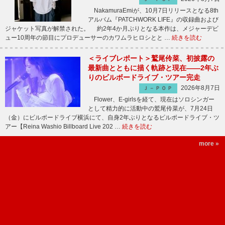
NakamuraEmiが、10月7日リリースとなる8th
アルバム『PATCHWORK LIFE』の収録曲および
ジャケット写真が解禁された。 約2年4か月ぶりとなる本作は、メジャーデビ
ュー10周年の節目にプロデューサーのカワムラヒロシとと …
続きを読む
＜ライブレポート＞鷲尾伶菜、初披露の
最新曲とともに描く軌跡と現在――2年ぶ
りのビルボードライブ・ツアー完走
2026年8月7日
Ｊ－ＰＯＰ
Flower、E-girlsを経て、現在はソロシンガー
として精力的に活動中の鷲尾伶菜が、7月24日
（金）にビルボードライブ横浜にて、自身2年ぶりとなるビルボードライブ・ツ
アー【Reina Washio Billboard Live 202 …
続きを読む
more »