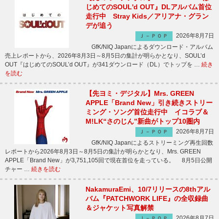
じめてのSOUL'd OUT』DLアルバム首位
走行中 Stray Kids／アリアナ・グラン
デが追う
2026年8月7日
Ｊ－ＰＯＰ
GfK/NIQ Japanによるダウンロード・アルバム
売上レポートから、2026年8月3日～8月5日の集計が明らかとなり、SOUL’d
OUT『はじめてのSOUL’d OUT』が341ダウンロード（DL）でトップを …
続き
を読む
【先ヨミ・デジタル】Mrs. GREEN
APPLE「Brand New」引き続きストリー
ミング・ソング首位走行中 イコラブ＆
M!LK“さのじん”新曲がトップ10圏内
2026年8月7日
Ｊ－ＰＯＰ
GfK/NIQ Japanによるストリーミング再生回数
レポートから2026年8月3日～8月5日の集計が明らかとなり、Mrs. GREEN
APPLE「Brand New」が3,751,105回で現在首位を走っている。 8月5日公開
チャー …
続きを読む
NakamuraEmi、10/7リリースの8thアル
バム『PATCHWORK LIFE』の全収録曲
＆ジャケット写真解禁
2026年8月7日
Ｊ－ＰＯＰ