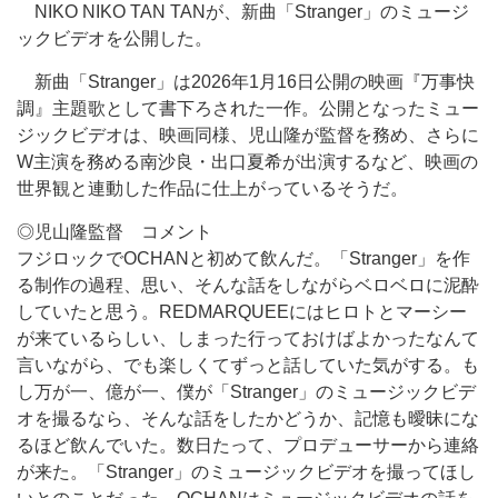
NIKO NIKO TAN TANが、新曲「Stranger」のミュージ
ックビデオを公開した。
新曲「Stranger」は2026年1月16日公開の映画『万事快
調』主題歌として書下ろされた一作。公開となったミュー
ジックビデオは、映画同様、児山隆が監督を務め、さらに
W主演を務める南沙良・出口夏希が出演するなど、映画の
世界観と連動した作品に仕上がっているそうだ。
◎児山隆監督 コメント
フジロックでOCHANと初めて飲んだ。「Stranger」を作
る制作の過程、思い、そんな話をしながらベロベロに泥酔
していたと思う。REDMARQUEEにはヒロトとマーシー
が来ているらしい、しまった行っておけばよかったなんて
言いながら、でも楽しくてずっと話していた気がする。も
し万が一、億が一、僕が「Stranger」のミュージックビデ
オを撮るなら、そんな話をしたかどうか、記憶も曖昧にな
るほど飲んでいた。数日たって、プロデューサーから連絡
が来た。「Stranger」のミュージックビデオを撮ってほし