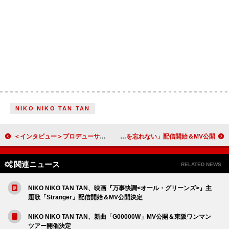
NIKO NIKO TAN TAN
＜インタビュー＞プロデューサーASAHI（TREASURE）が描くカラーパレット――その上で色が広がっていくとき
高嶺のなでしこ、AL『見上げるたびに、恋をする。』リード曲「花は誓いを忘れない」配信開始＆MV公開
関連ニュース
RELATED NEWS
NIKO NIKO TAN TAN、映画『万事快調<オール・グリーンズ>』主
題歌「Stranger」配信開始＆MV公開決定
NIKO NIKO TAN TAN、新曲「G00000W」MV公開＆東阪ワンマン
ツアー開催決定