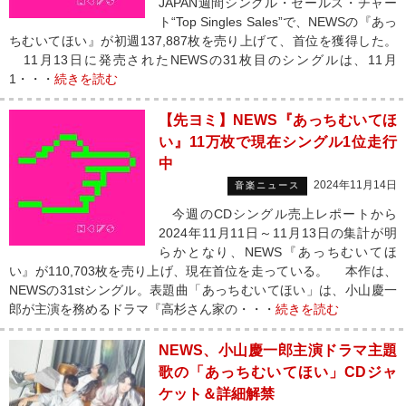
JAPAN週間シングル・セールス・チャー
ト“Top Singles Sales”で、NEWSの『あっ
ちむいてほい』が初週137,887枚を売り上げて、首位を獲得した。
11月13日に発売されたNEWSの31枚目のシングルは、11月
1・・・
続きを読む
【先ヨミ】NEWS『あっちむいてほ
い』11万枚で現在シングル1位走行
中
2024年11月14日
音楽ニュース
今週のCDシングル売上レポートから
2024年11月11日～11月13日の集計が明
らかとなり、NEWS『あっちむいてほ
い』が110,703枚を売り上げ、現在首位を走っている。 本作は、
NEWSの31stシングル。表題曲「あっちむいてほい」は、小山慶一
郎が主演を務めるドラマ『高杉さん家の・・・
続きを読む
NEWS、小山慶一郎主演ドラマ主題
歌の「あっちむいてほい」CDジャ
ケット＆詳細解禁