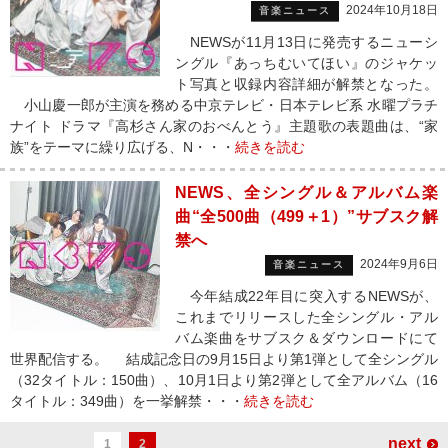
2024年10月18日
音楽ニュース
NEWSが11月13日に発売するニューシ
ングル『あっちむいてほい』のジャケッ
ト写真と収録内容詳細が解禁となった。
小山慶一郎が主演を務める中京テレビ・日本テレビ系 水曜プラチ
ナイト ドラマ『高杉さん家のおべんとう』主題歌の表題曲は、“家
族”をテーマに繰り広げる、N・・・
続きを読む
NEWS、全シングル＆アルバム楽
曲“全500曲（499＋1）”サブスク解
禁へ
2024年9月6日
音楽ニュース
今年結成22年目に突入するNEWSが、
これまでリリースした全シングル・アル
バム楽曲をサブスク＆ダウンロードにて
世界配信する。 結成記念日の9月15日より第1弾として全シングル
（32タイトル：150曲）、10月1日より第2弾として全アルバム（16
タイトル：349曲）を一挙解禁・・・
続きを読む
next
1
2