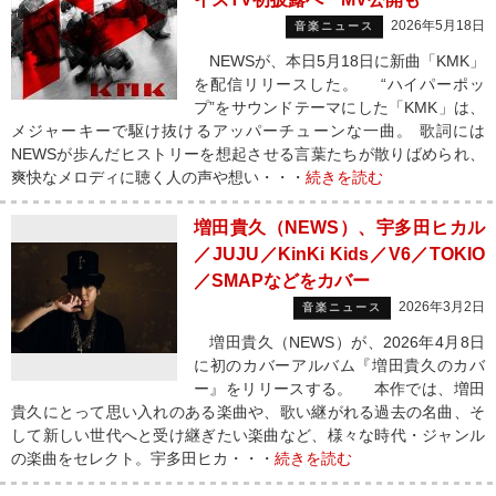
2026年5月18日
音楽ニュース
NEWSが、本日5月18日に新曲「KMK」
を配信リリースした。 “ハイパーポッ
プ”をサウンドテーマにした「KMK」は、
メジャーキーで駆け抜けるアッパーチューンな一曲。 歌詞には
NEWSが歩んだヒストリーを想起させる言葉たちが散りばめられ、
爽快なメロディに聴く人の声や想い・・・
続きを読む
増田貴久（NEWS）、宇多田ヒカル
／JUJU／KinKi Kids／V6／TOKIO
／SMAPなどをカバー
2026年3月2日
音楽ニュース
増田貴久（NEWS）が、2026年4月8日
に初のカバーアルバム『増田貴久のカバ
ー』をリリースする。 本作では、増田
貴久にとって思い入れのある楽曲や、歌い継がれる過去の名曲、そ
して新しい世代へと受け継ぎたい楽曲など、様々な時代・ジャンル
の楽曲をセレクト。宇多田ヒカ・・・
続きを読む