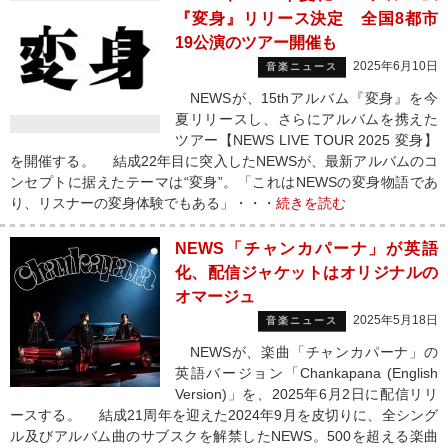
『変身』リリース決定 全国8都市
19公演のツアー開催も
2025年6月10日
音楽ニュース
NEWSが、15thアルバム『変身』を今
夏リリースし、さらにアルバムを携えた
ツアー【NEWS LIVE TOUR 2025 変身】
を開催する。 結成22年目に突入したNEWSが、最新アルバムのコ
ンセプトに据えたテーマは“変身”。「これはNEWSの変身物語であ
り、リスナーの変身体験でもある」・・・
続きを読む
NEWS「チャンカパーナ」が英語
化、配信ジャケットはオリジナルの
オマージュ
2025年5月18日
音楽ニュース
NEWSが、楽曲「チャンカパーナ」の
英語バージョン「Chankapana (English
Version)」を、2025年6月2日に配信リリ
ースする。 結成21周年を迎えた2024年9月を皮切りに、全シング
ル及びアルバム曲のサブスクを解禁したNEWS。500を超える楽曲