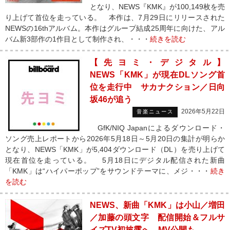
となり、NEWS『KMK』が100,149枚を売
り上げて首位を走っている。 本作は、7月29日にリリースされた
NEWSの16thアルバム。本作はグループ結成25周年に向けた、アル
バム新3部作の1作目として制作され、・・・
続きを読む
【先ヨミ・デジタル】
NEWS「KMK」が現在DLソング首
位を走行中 サカナクション／日向
坂46が追う
2026年5月22日
音楽ニュース
GfK/NIQ Japanによるダウンロード・
ソング売上レポートから2026年5月18日～5月20日の集計が明らか
となり、NEWS「KMK」が5,404ダウンロード（DL）を売り上げて
現在首位を走っている。 5月18日にデジタル配信された新曲
「KMK」は“ハイパーポップ”をサウンドテーマに、メジ・・・
続き
を読む
NEWS、新曲「KMK」は小山／増田
／加藤の頭文字 配信開始＆フルサ
イズTV初披露へ MV公開も