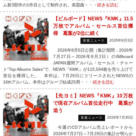
ム新3部作の1作目として制作され、表題曲・・・
続きを読む
【ビルボード】NEWS『KMK』11.5
万枚でアルバム・セールス首位獲
得 葛葉が2位に続く
2026年8月3日
音楽ニュース
2026年8月5日公開（集計期間：2026年
7月27日～2026年8月2日）のBillboard
JAPAN週間アルバム・セールス・チャー
ト“Top Albums Sales”で、NEWS『KMK』が115,594枚を売り上げて
首位を獲得した。 本作は、7月29日にリリースされたNEWSの
16thアルバム。本作はグループ結成25周・・・
続きを読む
【先ヨミ】NEWS『KMK』10万枚
で現在アルバム首位走行中 葛葉が
追う
2026年7月30日
音楽ニュース
今週のCDアルバム売上レポートから
2026年7月27日～7月29日の集計が明らか