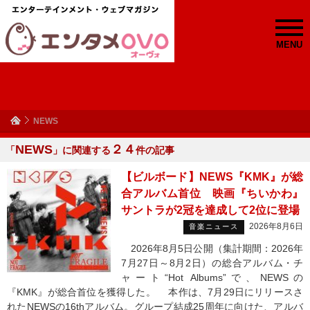
MENU
NEWS
NEWS
２４
「
」に関連する
件の記事
【ビルボード】NEWS『KMK』が総
合アルバム首位 映画『ちいかわ』
サントラが2冠を達成して2位に登場
2026年8月6日
音楽ニュース
2026年8月5日公開（集計期間：2026年
7月27日～8月2日）の総合アルバム・チ
ャート“Hot Albums”で、NEWSの
『KMK』が総合首位を獲得した。 本作は、7月29日にリリースさ
れたNEWSの16thアルバム。グループ結成25周年に向けた、アルバ