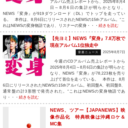
アルバム売上レポートから、2025年8月4
日～8月6日の集計が明らかとなり、
NEWS『変身』が919ダウンロード（DL）でトップを走ってい
る。 本作は、8月6日にリリースされたNEWSの15thアルバム。“こ
れはNEWSの変身物語であり、リスナーの変身・・・
続きを読む
【先ヨミ】NEWS『変身』7.8万枚で
現在アルバム1位独走中
2025年8月7日
音楽ニュース
今週のCDアルバム売上レポートから
2025年8月4日～8月6日の集計が明らかと
なり、NEWS『変身』が78,223枚を売り
上げて首位を走っている。 本作は、8月
6日にリリースされたNEWSの15thアルバム。初回盤A、初回盤B、
通常盤の計3形態で発売された。“これはNEWSの変身物語であ
り・・・
続きを読む
NEWS、ツアー【JAPANEWS】映
像作品化 特典映像は沖縄ロケ＆
MC集