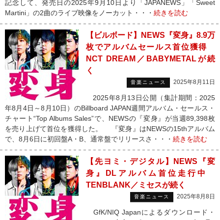
記念して、発売日の2025年9月10日より「JAPANEWS」「Sweet
Martini」の2曲のライブ映像をノーカット・・・
続きを読む
【ビルボード】NEWS『変身』8.9万
枚でアルバムセールス首位獲得
NCT DREAM／BABYMETALが続
く
2025年8月11日
音楽ニュース
2025年8月13日公開（集計期間：2025
年8月4日～8月10日）のBillboard JAPAN週間アルバム・セールス・
チャート“Top Albums Sales”で、NEWSの『変身』が当週89,398枚
を売り上げて首位を獲得した。 『変身』はNEWSの15thアルバム
で、8月6日に初回盤A・B、通常盤でリリースさ・・・
続きを読む
【先ヨミ・デジタル】NEWS『変
身』DLアルバム首位走行中
TENBLANK／ミセスが続く
2025年8月8日
音楽ニュース
GfK/NIQ Japanによるダウンロード・