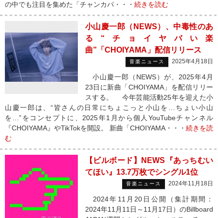
の中でも注目を集めた「チャンカパ・・・
続きを読む
小山慶一郎（NEWS）、中毒性のあ
る“チョイヤバい楽
曲”「CHOIYAMA」配信リリース
2025年4月18日
音楽ニュース
小山慶一郎（NEWS）が、2025年4月
23日に新曲「CHOIYAMA」を配信リリー
スする。 今年芸能活動25年を迎えた小
山慶一郎は、“皆さんの日常にちょこっと小山を…ちょい小山
を…”をコンセプトに、2025年1月から個人YouTubeチャンネル
『CHOIYAMA』やTikTokを開設。 新曲「CHOIYAMA・・・
続きを読
む
【ビルボード】NEWS『あっちむい
てほい』13.7万枚でシングル1位
2024年11月18日
音楽ニュース
2024年11月20日公開（集計期間：
2024年11月11日～11月17日）のBillboard