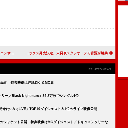
チカン市国で開催
故ジミ・ヘンドリックス『ボールド・アズ・ラヴ』DXボックス発売決定、未発表スタジオ・デモ音源が解禁
RELATED NEWS
像作品化 特典映像は沖縄ロケ＆MC集
Black Nightmare』35.8万枚でシングル1位
番見せたいAぇLIVE」TOP10ダイジェスト＆1位のライブ映像公開
映像作品のジャケット公開 特典映像はMCダイジェスト／ドキュメンタリーな