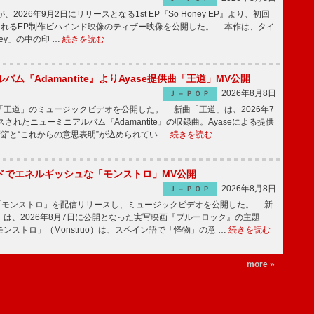
nceが、2026年9月2日にリリースとなる1st EP『So Honey EP』より、初回
されるEP制作ビハインド映像のティザー映像を公開した。 本作は、タイ
ney」の中の印 …
続きを読む
バム『Adamantite』よりAyase提供曲「王道」MV公開
2026年8月8日
Ｊ－ＰＯＰ
王道」のミュージックビデオを公開した。 新曲「王道」は、2026年7
されたニューミニアルバム『Adamantite』の収録曲。Ayaseによる提供
悩”と“これからの意思表明”が込められてい …
続きを読む
ッドでエネルギッシュな「モンストロ」MV公開
2026年8月8日
Ｊ－ＰＯＰ
「モンストロ」を配信リリースし、ミュージックビデオを公開した。 新
は、2026年8月7日に公開となった実写映画『ブルーロック』の主題
ンストロ」（Monstruo）は、スペイン語で「怪物」の意 …
続きを読む
more »