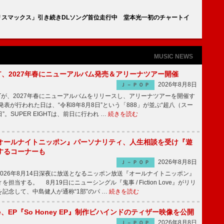
「カリスマックス」引き続きDLソング首位走行中 堂本光一初のチャートイ
MUSIC NEWS
IGHT、2027年春にニューアルバム発売＆アリーナツアー開催
2026年8月8日
Ｊ－ＰＯＰ
GHTが、2027年春にニューアルバムをリリースし、アリーナツアーを開催す
表が行われた日は、“令和8年8月8日”という「888」が並ぶ“超八（スー
。SUPER EIGHTは、前日に行われ …
続きを読む
オールナイトニッポン』パーソナリティ、人生相談を受け『遊
するコーナーも
2026年8月8日
Ｊ－ＰＯＰ
026年8月14日深夜に放送となるニッポン放送『オールナイトニッポン』
担当する。 8月19日にニューシングル『鬼事 / Fiction Love』がリリ
記念して、中島健人が通称“1部”のパ …
続きを読む
rince、EP『So Honey EP』制作ビハインドのティザー映像を公開
2026年8月8日
Ｊ－ＰＯＰ