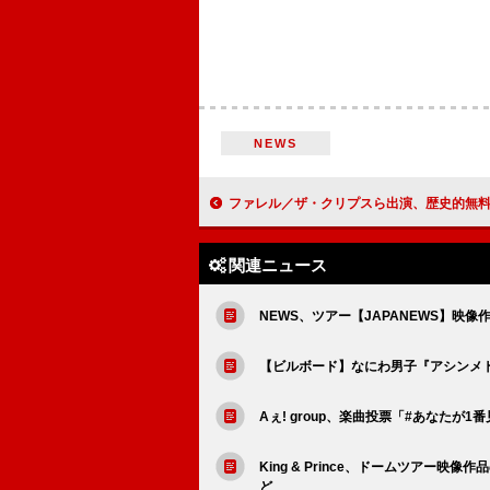
NEWS
ファレル／ザ・クリプスら出演、歴史的無料コンサート【Grace for the World】がバ
関連ニュース
NEWS、ツアー【JAPANEWS】映
【ビルボード】なにわ男子『アシンメトリー／
Aぇ! group、楽曲投票「#あなたが1
King & Prince、ドームツアー
ど