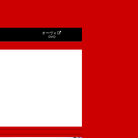
オーヴォ
OVO