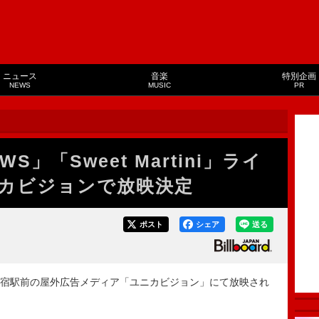
ニュース
音楽
特別企画
NEWS
MUSIC
PR
WS」「Sweet Martini」ライ
カビジョンで放映決定
ポスト
シェア
送る
新宿駅前の屋外広告メディア「ユニカビジョン」にて放映され