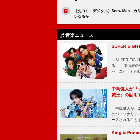
【先ヨミ・デジタル】Snow Man
ンなるか
音楽ニュース
SUPER E
SUPER EI
る。 本情報の発
パーエイト）の日”
中島健人が『
戯王』の話を
中島健人が、2
のパーソナリティを
ースされることを
King & P