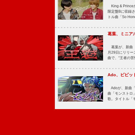
King & Pri
限定盤Bに収録
トル曲「So Ho
葛葉、ミニアル
葛葉が、新曲「
月29日にリリース
曲で、“王者の苦
Ado、ビビ
Adoが、新曲
曲「モンストロ」
歌。タイトル「モ