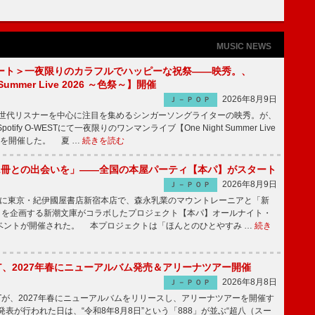
MUSIC NEWS
ート＞一夜限りのカラフルでハッピーな祝祭――映秀。、
 Summer Live 2026 ～色祭～】開催
2026年8月9日
Ｊ－ＰＯＰ
同世代リスナーを中心に注目を集めるシンガーソングライターの映秀。が、
otify O-WESTにて一夜限りのワンマンライブ【One Night Summer Live
～】を開催した。 夏 …
続きを読む
1冊との出会いを」――全国の本屋パーティ【本パ】がスタート
2026年8月9日
Ｊ－ＰＯＰ
8日に東京・紀伊國屋書店新宿本店で、森永乳業のマウントレーニアと「新
冊」を企画する新潮文庫がコラボしたプロジェクト【本パ】オールナイト・
ベントが開催された。 本プロジェクトは「ほんとのひとやすみ …
続き
IGHT、2027年春にニューアルバム発売＆アリーナツアー開催
2026年8月8日
Ｊ－ＰＯＰ
GHTが、2027年春にニューアルバムをリリースし、アリーナツアーを開催す
表が行われた日は、“令和8年8月8日”という「888」が並ぶ“超八（スー