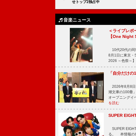
せトップ2独占中
音楽ニュース
＜ライブレポ
【One Night
10代20代の
8月1日に東京・Sp
2026 ～色祭
「自分だけの
2026年8月
潮文庫の100
オープニングイ
を読む
SUPER E
SUPER EI
る。 本情報の発