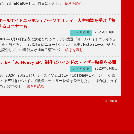
。SUPER EIGHTは、前日に行われ …
続きを読む
オールナイトニッポン』パーソナリティ、人生相談を受け『遊
するコーナーも
2026年8月8日
Ｊ－ＰＯＰ
026年8月14日深夜に放送となるニッポン放送『オールナイトニッポン』
担当する。 8月19日にニューシングル『鬼事 / Fiction Love』がリリ
記念して、中島健人が通称“1部”のパ …
続きを読む
rince、EP『So Honey EP』制作ビハインドのティザー映像を公開
2026年8月8日
Ｊ－ＰＯＰ
nceが、2026年9月2日にリリースとなる1st EP『So Honey EP』より、初回
されるEP制作ビハインド映像のティザー映像を公開した。 本作は、タイ
ney」の中の印 …
続きを読む
more »