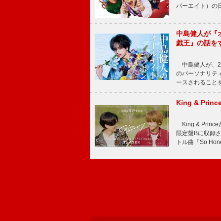
パーエイト）の日”
中島健人が『
戯王』の話を
中島健人が、2
のパーソナリティを
ースされることを
King & P
King & Pri
限定盤Bに収録
トル曲「So Ho