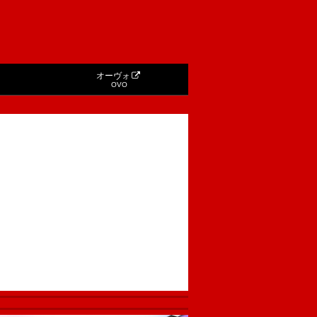
オーヴォ
OVO