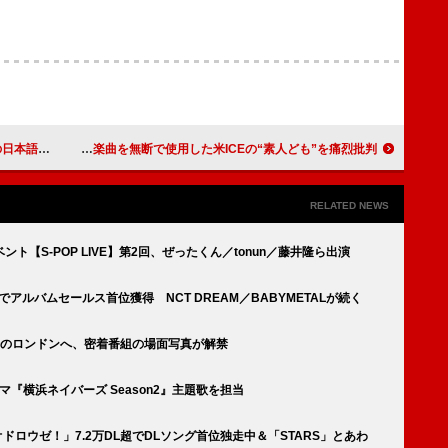
・ビデオ解禁
レディオヘッド、バンドの楽曲を無断で使用した米ICEの“素人ども”を痛烈批判
RELATED NEWS
ト【S-POP LIVE】第2回、ぜったくん／tonun／藤井隆ら出演
でアルバムセールス首位獲得 NCT DREAM／BABYMETALが続く
場のロンドンへ、密着番組の場面写真が解禁
ラマ『横浜ネイバーズ Season2』主題歌を担当
オドロウゼ！」7.2万DL超でDLソング首位独走中＆「STARS」とあわ