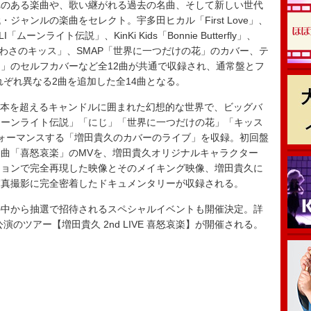
のある楽曲や、歌い継がれる過去の名曲、そして新しい世代
ャンルの楽曲をセレクト。宇多田ヒカル「First Love」、
ンライト伝説」、KinKi Kids「Bonnie Butterfly」、
TOKIO「うわさのキッス」、SMAP「世界に一つだけの花」のカバー、テ
」のセルフカバーなど全12曲が共通で収録され、通常盤とフ
れぞれ異なる2曲を追加した全14曲となる。
0本を超えるキャンドルに囲まれた幻想的な世界で、ビッグバ
ムーンライト伝説」「にじ」「世界に一つだけの花」「キッス
ォーマンスする「増田貴久のカバーのライブ」を収録。初回盤
た楽曲「喜怒哀楽」のMVを、増田貴久オリジナルキャラクター
ションで完全再現した映像とそのメイキング映像、増田貴久に
写真撮影に完全密着したドキュメンタリーが収録される。
中から抽選で招待されるスペシャルイベントも開催決定。詳
演のツアー【増田貴久 2nd LIVE 喜怒哀楽】が開催される。