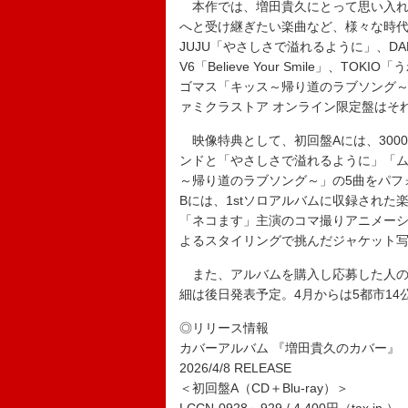
本作では、増田貴久にとって思い入れ
へと受け継ぎたい楽曲など、様々な時代・ジ
JUJU「やさしさで溢れるように」、DALI「ムー
V6「Believe Your Smile」、
ゴマス「キッス～帰り道のラブソング～
ァミクラストア オンライン限定盤はそ
映像特典として、初回盤Aには、300
ンドと「やさしさで溢れるように」「
～帰り道のラブソング～」の5曲をパフ
Bには、1stソロアルバムに収録され
「ネコます」主演のコマ撮りアニメー
よるスタイリングで挑んだジャケット
また、アルバムを購入し応募した人の
細は後日発表予定。4月からは5都市14公
◎リリース情報
カバーアルバム 『増田貴久のカバー』
2026/4/8 RELEASE
＜初回盤A（CD＋Blu-ray）＞