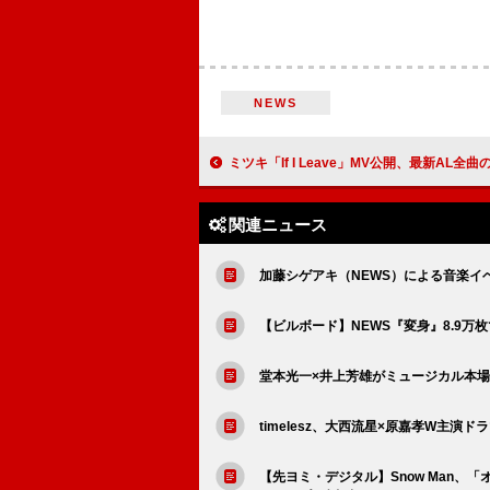
NEWS
ミツキ「If I Leave」MV公開、最新AL全曲の日本語リリック
関連ニュース
加藤シゲアキ（NEWS）による音楽イベン
【ビルボード】NEWS『変身』8.9万枚
堂本光一×井上芳雄がミュージカル本
timelesz、大西流星×原嘉孝W主演ド
【先ヨミ・デジタル】Snow Man、「