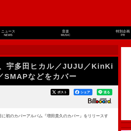
ニュース
音楽
特別企画
NEWS
MUSIC
PR
、宇多田ヒカル／JUJU／KinKi
IO／SMAPなどをカバー
ポスト
シェア
送る
月8日に初のカバーアルバム『増田貴久のカバー』をリリースす