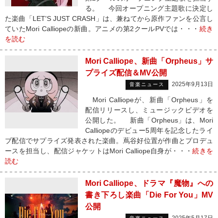
る。 今回オープニング主題歌に決定し
た楽曲「LET'S JUST CRASH」は、兼ねてから原作ファンを公言し
ていたMori Calliopeの新曲。アニメの第2クールPVでは・・・
続き
を読む
Mori Calliope、新曲「Orpheus」サ
プライズ配信＆MV公開
2025年9月13日
音楽ニュース
Mori Calliopeが、新曲「Orpheus」を
配信リリースし、ミュージックビデオを
公開した。 新曲「Orpheus」は、Mori
Calliopeのデビュー5周年を記念したライ
ブ配信でサプライズ発表された楽曲。蔦谷好位置が作曲とプロデュ
ースを担当し、配信ジャケットはMori Calliope自身が・・・
続きを
読む
Mori Calliope、ドラマ『魔物』への
書き下ろし楽曲「Die For You」MV
公開