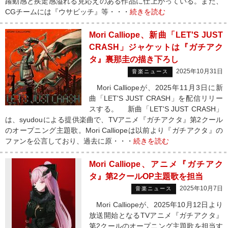
躍動感と疾走感溢れる見応えのある作品に仕上がっている。また、
CGチームには『ウサビッチ』等・・・
続きを読む
Mori Calliope、新曲「LET'S JUST
CRASH」ジャケットは『ガチアク
タ』裏那圭の描き下ろし
2025年10月31日
音楽ニュース
Mori Calliopeが、2025年11月3日に新
曲「LET'S JUST CRASH」を配信リリー
スする。 新曲「LET'S JUST CRASH」
は、syudouによる提供楽曲で、TVアニメ『ガチアクタ』第2クール
のオープニング主題歌。Mori Calliopeは以前より『ガチアクタ』の
ファンを公言しており、過去に原・・・
続きを読む
Mori Calliope、アニメ『ガチアク
タ』第2クールOP主題歌を担当
2025年10月7日
音楽ニュース
Mori Calliopeが、2025年10月12日より
放送開始となるTVアニメ『ガチアクタ』
第2クールのオープニング主題歌を担当す