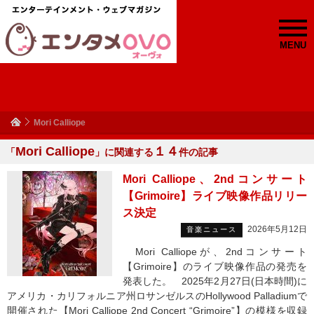
MENU
Mori Calliope
Mori Calliope
１４
「
」に関連する
件の記事
Mori Calliope、2ndコンサート
【Grimoire】ライブ映像作品リリー
ス決定
2026年5月12日
音楽ニュース
Mori Calliopeが、2ndコンサート
【Grimoire】のライブ映像作品の発売を
発表した。 2025年2月27日(日本時間)に
アメリカ・カリフォルニア州ロサンゼルスのHollywood Palladiumで
開催された【Mori Calliope 2nd Concert “Grimoire”】の模様を収録