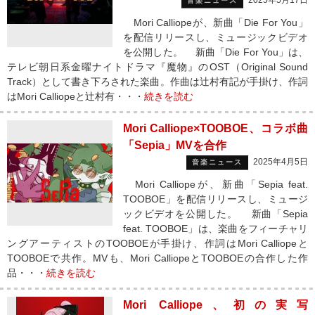
2025年5月17日
音楽ニュース
Mori Calliopeが、新曲「Die For You」
を配信リリースし、ミュージックビデオ
を公開した。 新曲「Die For You」は、
テレビ朝日系金曜ナイトドラマ『魔物』のOST（Original Sound
Track）として書き下ろされた楽曲。作曲は辻村有記が手掛け、作詞
はMori Calliopeと辻村有・・・
続きを読む
Mori Calliope×TOOBOE、コラボ曲
「Sepia」MVを合作
2025年4月5日
音楽ニュース
Mori Calliopeが、新曲「Sepia feat.
TOOBOE」を配信リリースし、ミュージ
ックビデオを公開した。 新曲「Sepia
feat. TOOBOE」は、楽曲をフィーチャリ
ングアーティストのTOOBOEが手掛け、作詞はMori Calliopeと
TOOBOEで共作。MVも、Mori CalliopeとTOOBOEの合作した作
品・・・
続きを読む
Mori Calliope、初の実写