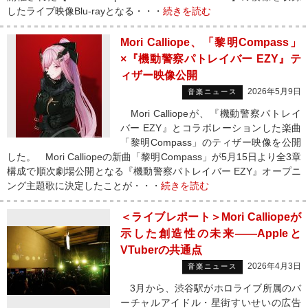
したライブ映像Blu-rayとなる・・・
続きを読む
Mori Calliope、「黎明Compass」
×『機動警察パトレイバー EZY』テ
ィザー映像公開
2026年5月9日
音楽ニュース
Mori Calliopeが、『機動警察パトレイ
バー EZY』とコラボレーションした楽曲
「黎明Compass」のティザー映像を公開
した。 Mori Calliopeの新曲「黎明Compass」が5月15日より全3章
構成で順次劇場公開となる『機動警察パトレイバー EZY』オープニ
ング主題歌に決定したことが・・・
続きを読む
＜ライブレポート＞Mori Calliopeが
示した創造性の未来――Appleと
VTuberの共通点
2026年4月3日
音楽ニュース
3月から、渋谷駅がホロライブ所属のバ
ーチャルアイドル・星街すいせいの広告