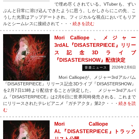
で埋め尽くされている。VTuberも、ずい
ぶんと日常に溶け込んできたように思う。しかしさらにこの先、こ
うした光景はアップデートされ、フィジカルな視点においてもリア
ルとシームレスに接続されて・・・
続きを読む
Mori Calliope、メジャー
3rdAL『DISASTERPIECE』リリー
ス記念3Dライブ
『DISASTERSHOW』配信決定
2026年2月6日
音楽ニュース
Mori Calliopeが、メジャー3rdアルバム
『DISASTERPIECE』リリース記念3Dライブ『DISASTERSHOW』
を2月7日13時より配信することが決定した。 メジャー3rdアルバ
ム『DISASTERPIECE』は2月6日に世界同時発売される。これまで
にリリースされたテレビアニメ『ガチアクタ』第2ク・・・
続きを読
む
Mori Calliope、
AL『DISASTERPIECE』トラック
リスト公開