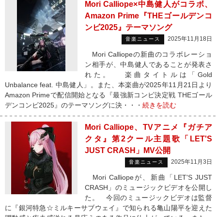
Mori Calliope×中島健人がコラボ、
Amazon Prime『THEゴールデンコ
ンビ2025』テーマソング
2025年11月18日
音楽ニュース
Mori Calliopeの新曲のコラボレーショ
ン相手が、中島健人であることが発表さ
れた。 楽曲タイトルは「Gold
Unbalance feat. 中島健人」。また、本楽曲が2025年11月21日より
Amazon Primeで配信開始となる『最強新コンビ決定戦 THEゴール
デンコンビ2025』のテーマソングに決・・・
続きを読む
Mori Calliope、TVアニメ『ガチア
クタ』第2クール主題歌「LET'S
JUST CRASH」MV公開
2025年11月3日
音楽ニュース
Mori Calliopeが、新曲「LET'S JUST
CRASH」のミュージックビデオを公開し
た。 今回のミュージックビデオは監督
に『銀河特急☆ミルキーサブウェイ』で知られる亀山陽平を迎えた