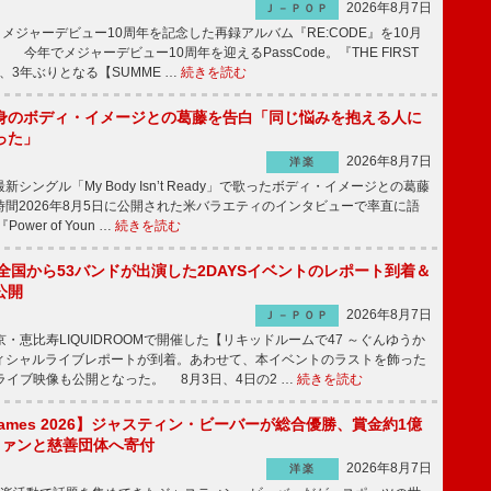
2026年8月7日
Ｊ－ＰＯＰ
が、メジャーデビュー10周年を記念した再録アルバム『RE:CODE』を10月
 今年でメジャーデビュー10周年を迎えるPassCode。『THE FIRST
演、3年ぶりとなる【SUMME …
続きを読む
身のボディ・イメージとの葛藤を告白「同じ悩みを抱える人に
った」
2026年8月7日
洋楽
ングル「My Body Isn’t Ready」で歌ったボディ・イメージとの葛藤
間2026年8月5日に公開された米バラエティのインタビューで率直に語
wer of Youn …
続きを読む
、全国から53バンドが出演した2DAYSイベントのレポート到着＆
公開
2026年8月7日
Ｊ－ＰＯＰ
京・恵比寿LIQUIDROOMで開催した【リキッドルームで47 ～ぐんゆうか
ィシャルライブレポートが到着。あわせて、本イベントのラストを飾った
尺ライブ映像も公開となった。 8月3日、4日の2 …
続きを読む
s Games 2026】ジャスティン・ビーバーが総合優勝、賞金約1億
をファンと慈善団体へ寄付
2026年8月7日
洋楽