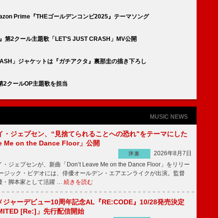
Amazon Prime『THEゴールデンコンビ2025』テーマソング
タ』第2クール主題歌「LET'S JUST CRASH」MV公開
JUST CRASH」ジャケットは『ガチアクタ』裏那圭の描き下ろし
タ』第2クールOP主題歌を担当
MUSIC NEWS
イ・ジェプセン、“見捨てられることへの恐れ”をテーマにした
e Me on the Dance Floor」公開
2026年8月7日
洋楽
プセンが、新曲「Don’t Leave Me on the Dance Floor」をリリー
ージック・ビデオには、俳優オールデン・エアエンライクが出演。監督
優・脚本家として活躍 …
続きを読む
、メジャーデビュー10周年記念AL『RE:CODE』10/28発売決定
IMITED [Re:]」先行配信開始