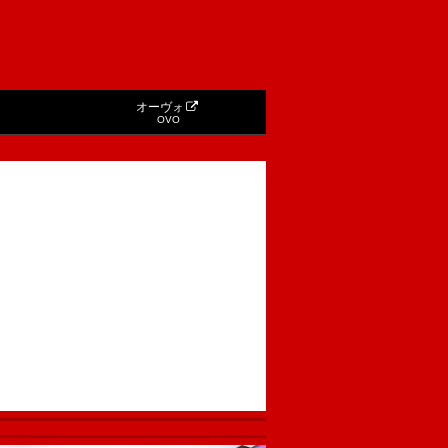
オーヴォ
OVO