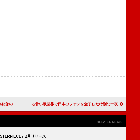
上映が決定
ギヴィオン、深みのある低音ボイスとほろ苦い歌世界で日本のファンを魅了した特別な一夜
RELATED NEWS
SASTERPIECE』2月リリース