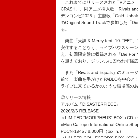
これまでにリリースされたTVアニメ『ガ
CRASH」、同アニメ挿入歌「Rivals an
デンコンビ2025 』主題歌「Gold Unb
のOriginal Sound Trackで参加
る。
楽曲「天誅 & Mercy feat. 10
安住することなく、ライブハウスシーンの
え、初回限定盤に収録される「Die For Y
を迎えており、ジャンルに囚われず幅
また「Rivals and Equals」
前で、楽曲を手がけたPABLOを中心
ライブに来ているかのような臨場感の
◎リリース情報
アルバム『DISASTERPIECE』
2026/2/6 RELEASE
＜LIMITED “MORIPHEUS” BOX（C
※Mori Calliope International Onli
PDCN-1945 / 8,800円（tax in.）