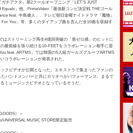
チアクタ』第2クールオープニング「LET’S JUST
d Equals」他、PrimeVideo『最強新コンビ決定戦 THEゴール
alance feat. 中島健人」、テレビ朝日金曜ナイトドラマ『魔物』
した「Die For You」等、多くのタイアップ曲を含んだ全10曲を収録す
-FEET」ではストリーミング再生4億回突破の「第ゼロ感」のヒットに
最前線を張り続ける10-FEETをコラボレーション相手に迎
ou feat. ARTMS」では韓国の5人組ガールズグループARTMS
広いコラボレーションが発表された。
のミュージックビデオが公開となった。エキストラで集まったファンの
としたバンドメンバーと共にカリオペがパフォーマンス。まるで
あるミュージックビデオとなっているそうだ。
D＋GOODS）＞
ne Shop/UNIVERSAL MUSIC STORE限定販売