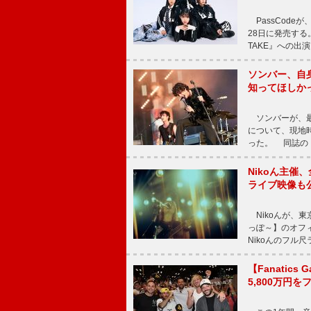
PassCode
28日に発売する。
TAKE』への出
ソンバー、自
知ってほしか
ソンバーが、最新シ
について、現地時
った。 同誌の『Po
Nikoん主催
ライブ映像も
Nikoんが、東
っぽ～】のオフ
Nikoんのフル
【Fanatic
5,800万円