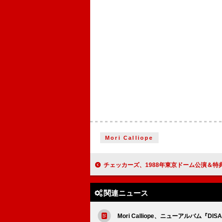
Mori Calliope
チェッカーズ、1988年東京ドーム公演＆特典映像の映画館
関連ニュース
Mori Calliope、ニューアルバム『DI