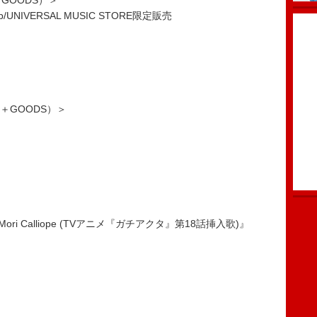
D＋GOODS）＞
ne Shop/UNIVERSAL MUSIC STORE限定販売
（CD＋GOODS）＞
s – Mori Calliope (TVアニメ『ガチアクタ』第18話挿入歌)』