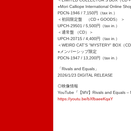
＜LIMITED COLLECTOR’S BOX（C
※Mori Calliope International Onli
PDCN-1946 / 7,150円（tax in.）
＜初回限定盤 （CD＋GOODS） ＞
UPCH-29501 / 5,500円（tax in.）
＜通常盤 （CD）＞
UPCH-20715 / 4,400円（tax in.）
＜WEIRD CAT’S “MYSTERY“ BOX
※メンバーシップ限定
PDCN-1947 / 13,200円（tax in.）
「Rivals and Equals」
2026/1/23 DIGITAL RELEASE
◎映像情報
YouTube『【MV】Rivals and Equal
https://youtu.be/bXfbaeeKqaY