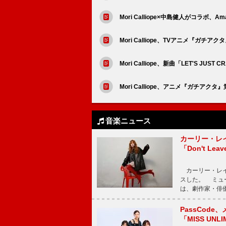
Mori Calliope×中島健人がコラボ、
Mori Calliope、TVアニメ『ガチアク
Mori Calliope、新曲「LET'S 
Mori Calliope、アニメ『ガチアク
音楽ニュース
カーリー・レ
「Don't Leav
カーリー・レイ・ジェ
スした。 ミュ
は、劇作家・俳
PassCode
「MISS UNL