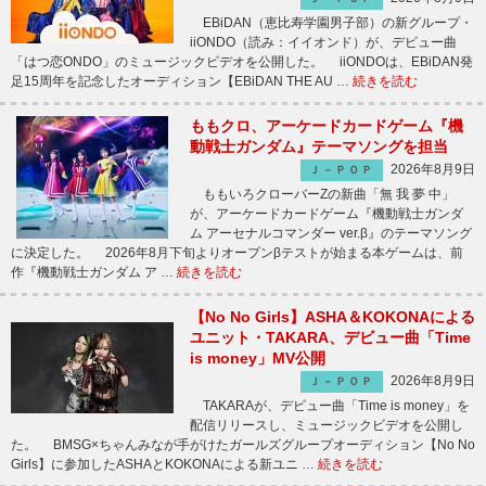
EBiDAN（恵比寿学園男子部）の新グループ・
iiONDO（読み：イイオンド）が、デビュー曲
「はつ恋ONDO」のミュージックビデオを公開した。 iiONDOは、EBiDAN発
足15周年を記念したオーディション【EBiDAN THE AU …
続きを読む
ももクロ、アーケードカードゲーム『機
動戦士ガンダム』テーマソングを担当
2026年8月9日
Ｊ－ＰＯＰ
ももいろクローバーZの新曲「無 我 夢 中」
が、アーケードカードゲーム『機動戦士ガンダ
ム アーセナルコマンダー ver.β』のテーマソング
に決定した。 2026年8月下旬よりオープンβテストが始まる本ゲームは、前
作『機動戦士ガンダム ア …
続きを読む
【No No Girls】ASHA＆KOKONAによる
ユニット・TAKARA、デビュー曲「Time
is money」MV公開
2026年8月9日
Ｊ－ＰＯＰ
TAKARAが、デビュー曲「Time is money」を
配信リリースし、ミュージックビデオを公開し
た。 BMSG×ちゃんみなが手がけたガールズグループオーディション【No No
Girls】に参加したASHAとKOKONAによる新ユニ …
続きを読む