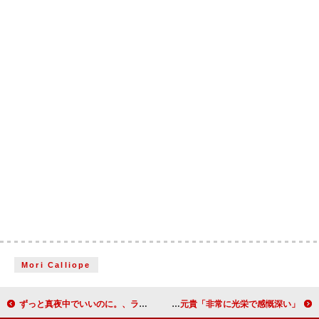
Mori Calliope
ずっと真夜中でいいのに。、ライブ映像作品『永遠深夜万博「名巧は愚なるが如し」』ダイジェスト公開
Mrs. GREEN APPLEが「グリーンアップル大使」に就任、大森元貴「非常に光栄で感慨深い」