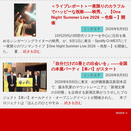
＜ライブレポート＞一夜限りのカラフル
でハッピーな祝祭――映秀。、【One
Night Summer Live 2026 ～色祭～】開
催
2026年8月9日
Ｊ－ＰＯＰ
10代20代の同世代リスナーを中心に注目を集
めるシンガーソングライターの映秀。が、8月1日に東京・Spotify O-WESTにて
一夜限りのワンマンライブ【One Night Summer Live 2026 ～色祭～】を開催し
た。 夏 …
続きを読む
「自分だけの1冊との出会いを」――全国
の本屋パーティ【本パ】がスタート
2026年8月9日
Ｊ－ＰＯＰ
2026年8月8日に東京・紀伊國屋書店新宿本店
で、森永乳業のマウントレーニアと「新潮文庫
の100冊」を企画する新潮文庫がコラボしたプロ
ジェクト【本パ】オールナイト・オープニングイベントが開催された。 本プ
ロジェクトは「ほんとのひとやすみ …
続きを読む
more »