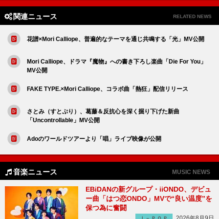
関連ニュース
RELATED NEWS
花譜×Mori Calliope、普遍的なテーマを通じ共鳴する「光」MV公開
Mori Calliope、ドラマ『魔物』への書き下ろし楽曲「Die For You」
MV公開
FAKE TYPE.×Mori Calliope、コラボ曲「熱狂」配信リリース
さとみ（すとぷり）、葛藤＆反抗心を深く掘り下げた新曲
「Uncontrollable」MV公開
Adoのワールドツアーより「唱」ライブ映像が公開
音楽ニュース
MUSIC NEWS
EBiDANの新グループ・iiONDO、デビュ
ー曲「はつ恋ONDO」MVで“良い温度”を
保つ為に奮闘
2026年8月9日
Ｊ－ＰＯＰ