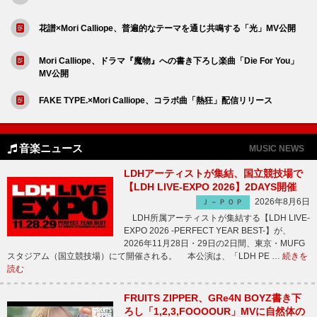
花譜×Mori Calliope、普遍的なテーマを通じ共鳴する「光」MV公開
Mori Calliope、ドラマ『魔物』への書き下ろし楽曲「Die For You」
MV公開
FAKE TYPE.×Mori Calliope、コラボ曲「熱狂」配信リリース
音楽ニュース
MUSIC NEWS
LDHアーティストが集結、国立競技場で
【LDH LIVE-EXPO 2026】2DAYS開催
2026年8月6日
Ｊ－ＰＯＰ
LDH所属アーティストが集結する【LDH LIVE-
EXPO 2026 -PERFECT YEAR BEST-】が、
2026年11月28日・29日の2日間、東京・MUFG
スタジアム（国立競技場）にて開催される。 本公演は、「LDH PE …
続きを
読む
FRUITS ZIPPER、GRe4N BOYZ書き下
ろし「1,2,3,FOOOOUR」MVに自然体の