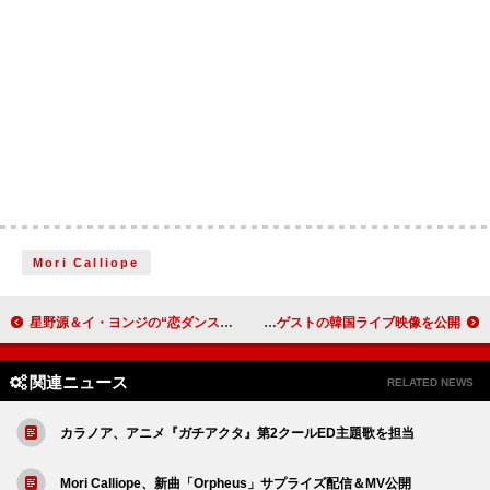
Mori Calliope
星野源＆イ・ヨンジの“恋ダンス”練習姿も、楽曲「2」MVメイキング映像が公開
YOASOBI、NewJeans/LEE SUHYUN of AKMUがゲストの韓国ライブ映像を公開
関連ニュース
RELATED NEWS
カラノア、アニメ『ガチアクタ』第2クールED主題歌を担当
Mori Calliope、新曲「Orpheus」サプライズ配信＆MV公開