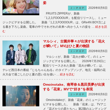
姿
2026年8月6日
Ｊ－ＰＯＰ
FRUITS ZIPPERが、新曲
「1,2,3,FOOOOUR」を配信リリースし、ミュー
ジックビデオを公開した。 新曲「1,2,3,FOOOOUR」は、GRe4N BOYZによ
る書き下ろし楽曲。電車の中でそれぞれの未来へ向かう人々の姿を …
続きを読
む
マルシィ、古園井寧々が出演する「花火
が瞬いて」MVはひと夏の物語
2026年8月6日
Ｊ－ＰＯＰ
マルシィが、新曲「花火が瞬いて」のミュー
ジックビデオを公開した。 2026年7月29日に
配信リリースされた新曲「花火が瞬いて」は、
テレビ西日本の番組『じもちゃんねる』のタイアップソング。地元・福岡の花
火大会で過ごしたひと夏の思い出を描い …
続きを読む
Omoinotake、南琴奈＆黒田昊夢が出演
する「花束」MVで“好き”を表現
2026年8月6日
Ｊ－ＰＯＰ
Omoinotakeが、新曲「花束」のミュージック
ビデオを公開した。 新曲「花束」は、TVアニ
メ『花ざかりの君たちへ』第2期のエンディング