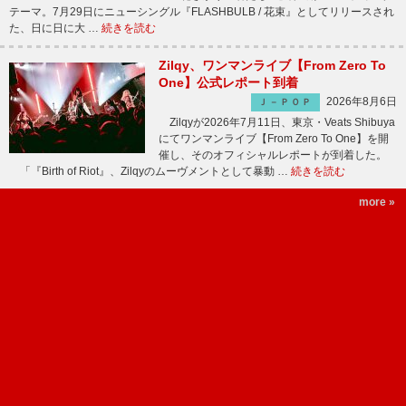
テーマ。7月29日にニューシングル『FLASHBULB / 花束』としてリリースされ
た、日に日に大 …
続きを読む
Zilqy、ワンマンライブ【From Zero To
One】公式レポート到着
2026年8月6日
Ｊ－ＰＯＰ
Zilqyが2026年7月11日、東京・Veats Shibuya
にてワンマンライブ【From Zero To One】を開
催し、そのオフィシャルレポートが到着した。
「『Birth of Riot』、Zilqyのムーヴメントとして暴動 …
続きを読む
more »