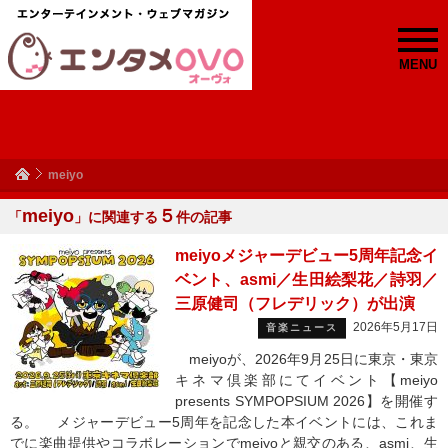
MENU
meiyo
meiyo
５
「
」に関連する
件の記事
meiyoメジャーデビュー5周年記念イ
ベント、asmi／生田絵梨花／詩羽／
三原健司（フレデリック）が出演
2026年5月17日
音楽ニュース
meiyoが、2026年9月25日に東京・東京
キネマ倶楽部にてイベント【meiyo
presents SYMPOPSIUM 2026】を開催す
る。 メジャーデビュー5周年を記念した本イベントには、これま
でに楽曲提供やコラボレーションでmeiyoと親交のある、asmi、生