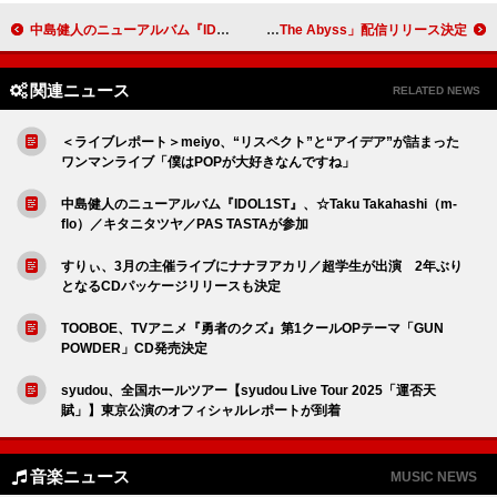
中島健人のニューアルバム『IDOL1ST』、☆Taku Takahashi（m-flo）／キタニタツヤ／PAS TASTAが参加
神はサイコロを振らない、新曲「The Abyss」配信リリース決定
関連ニュース
RELATED NEWS
＜ライブレポート＞meiyo、“リスペクト”と“アイデア”が詰まった
ワンマンライブ「僕はPOPが大好きなんですね」
中島健人のニューアルバム『IDOL1ST』、☆Taku Takahashi（m-
flo）／キタニタツヤ／PAS TASTAが参加
すりぃ、3月の主催ライブにナナヲアカリ／超学生が出演 2年ぶり
となるCDパッケージリリースも決定
TOOBOE、TVアニメ『勇者のクズ』第1クールOPテーマ「GUN
POWDER」CD発売決定
syudou、全国ホールツアー【syudou Live Tour 2025「運否天
賦」】東京公演のオフィシャルレポートが到着
音楽ニュース
MUSIC NEWS