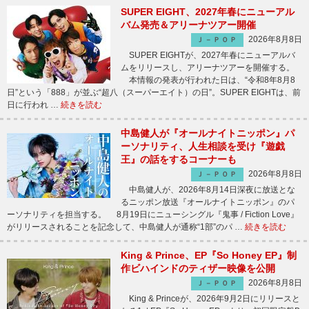
SUPER EIGHT、2027年春にニューアル
バム発売＆アリーナツアー開催
2026年8月8日
Ｊ－ＰＯＰ
SUPER EIGHTが、2027年春にニューアルバ
ムをリリースし、アリーナツアーを開催する。
本情報の発表が行われた日は、“令和8年8月8
日”という「888」が並ぶ“超八（スーパーエイト）の日”。SUPER EIGHTは、前
日に行われ …
続きを読む
中島健人が『オールナイトニッポン』パ
ーソナリティ、人生相談を受け『遊戯
王』の話をするコーナーも
2026年8月8日
Ｊ－ＰＯＰ
中島健人が、2026年8月14日深夜に放送とな
るニッポン放送『オールナイトニッポン』のパ
ーソナリティを担当する。 8月19日にニューシングル『鬼事 / Fiction Love』
がリリースされることを記念して、中島健人が通称“1部”のパ …
続きを読む
King & Prince、EP『So Honey EP』制
作ビハインドのティザー映像を公開
2026年8月8日
Ｊ－ＰＯＰ
King & Princeが、2026年9月2日にリリースと