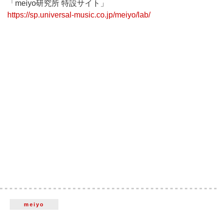
「meiyo研究所 特設サイト」
https://sp.universal-music.co.jp/meiyo/lab/
meiyo