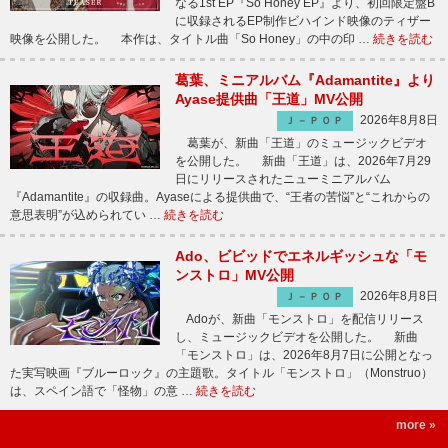
なる1st EP『So Honey EP』より、初回限定盤B
に収録されるEP制作ビハインド映像のティザー
映像を公開した。 本作は、タイトル曲「So Honey」の中の印 …
続きを読む
葛葉、ミニアルバム『Adamantite』より
Ayase提供曲「王道」MV公開
2026年8月8日
Ｊ－ＰＯＰ
葛葉が、新曲「王道」のミュージックビデオ
を公開した。 新曲「王道」は、2026年7月29
日にリリースされたニューミニアルバム
『Adamantite』の収録曲。Ayaseによる提供曲で、“王者の苦悩”と“これからの
意思表明”が込められてい …
続きを読む
Ado、ビビッドでエネルギッシュな「モ
ンストロ」MV公開
2026年8月8日
Ｊ－ＰＯＰ
Adoが、新曲「モンストロ」を配信リリース
し、ミュージックビデオを公開した。 新曲
「モンストロ」は、2026年8月7日に公開となっ
た実写映画『ブルーロック』の主題歌。タイトル「モンストロ」（Monstruo）
は、スペイン語で「怪物」の意 …
続きを読む
more »