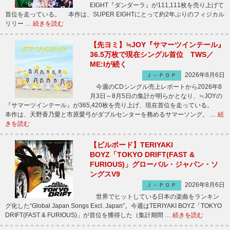
EIGHT『ダンダーラ』が111,111枚を売り上げて
首位を走っている。 本作は、SUPER EIGHTにとって約2年ぶりのフィジカル
リリー …
続きを読む
【先ヨミ】≒JOY『サマーツインテール』
36.5万枚で現在シングル首位 TWS／
ME:Iが続く
2026年8月6日
Ｊ－ＰＯＰ
今週のCDシングル売上レポートから2026年8
月3日～8月5日の集計が明らかとなり、≒JOYの
『サマーツインテール』が365,420枚を売り上げ、現在首位を走っている。
本作は、天野香乃愛と市原愛弓がダブルセンターを務めるサマーソング。 …
続
きを読む
【ビルボード】TERIYAKI
BOYZ「TOKYO DRIFT(FAST &
FURIOUS)」グローバル・ジャパン・ソ
ングスV9
2026年8月6日
Ｊ－ＰＯＰ
世界でヒットしている日本の楽曲をランキン
グ化した“Global Japan Songs Excl. Japan”。今週はTERIYAKI BOYZ「TOKYO
DRIFT(FAST & FURIOUS)」が首位を獲得した（集計期間 …
続きを読む