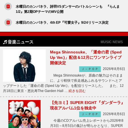
水曜日のカンパネラ、詩羽VSダンサーのバトルシーンも 『らんま
1/2』第2期OPテーマのMV公開
水曜日のカンパネラ、4th EP『可愛女子』9/24リリース決定
音楽ニュース
MUSIC NEWS
Mega Shinnosuke、「運命の君 (Sped
Up Ver.)」配信＆12月にワンマンライブ
開催決定
2026年8月6日
Ｊ－ＰＯＰ
Mega Shinnosukeが、原曲の魅力はそのまま
に、より軽快で疾走感あふれるサウンドへとア
ップデートした「運命の君 (Sped Up Ver.)」を配信リリースした。 また、12
月18日に東京・恵比寿The Garden Hall …
続きを読む
【先ヨミ】SUPER EIGHT『ダンダーラ』
現在アルバム1位を独走中
2026年8月6日
Ｊ－ＰＯＰ
今週のCDアルバム売上レポートから2026年8
月3日～8月5日の集計が明らかとなり、SUPER