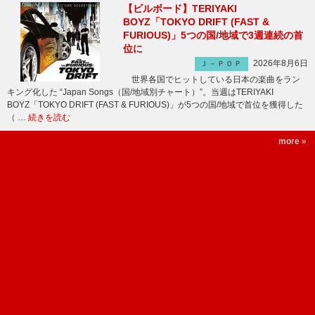
【ビルボード】TERIYAKI
BOYZ「TOKYO DRIFT (FAST &
FURIOUS)」5つの国/地域で3週連続の首
位に
2026年8月6日
Ｊ－ＰＯＰ
世界各国でヒットしている日本の楽曲をラン
キング化した “Japan Songs（国/地域別チャート）”。当週はTERIYAKI
BOYZ「TOKYO DRIFT (FAST & FURIOUS)」が5つの国/地域で首位を獲得した
（ …
続きを読む
more »