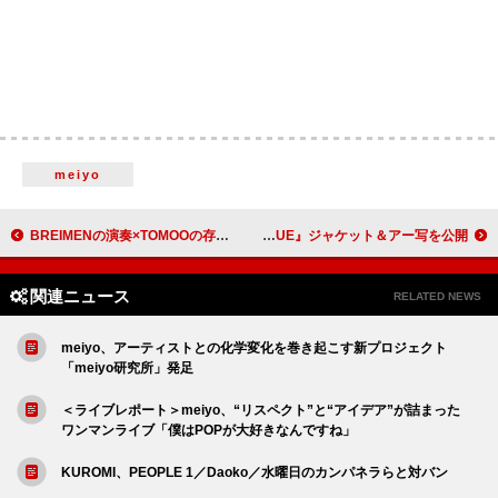
meiyo
BREIMENの演奏×TOMOOの存在感が絡み合う、コラボ曲「ファンキースパイス」MV公開
HONEST BOYZ（R）、“大人の遊び心”コンセプトの『HONEST AVENUE』ジャケット＆アー写を公開
関連ニュース
RELATED NEWS
meiyo、アーティストとの化学変化を巻き起こす新プロジェクト
「meiyo研究所」発足
＜ライブレポート＞meiyo、“リスペクト”と“アイデア”が詰まった
ワンマンライブ「僕はPOPが大好きなんですね」
KUROMI、PEOPLE 1／Daoko／水曜日のカンパネラらと対バン