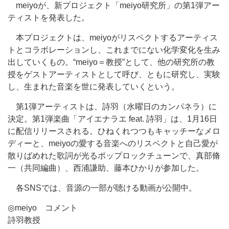
meiyoが、新プロジェクト「meiyo研究所」の第1弾アー
ティストを発表した。
本プロジェクトは、meiyoがリスペクトするアーティス
トとコラボレーションし、これまでにない化学変化を生み
出していくもの。“meiyo＝教授”として、他の研究所の教
授をゲストアーティストとして呼び、ともに研究し、実験
し、生まれた音楽を世に発表していくという。
第1弾アーティストは、詩羽（水曜日のカンパネラ）に
決定。第1弾楽曲「アイエナラエ feat. 詩羽」は、1月16日
に配信リリースされる。ひねくれつつもキャッチーなメロ
ディーと、meiyoの愛する音楽へのリスペクトと自己愛が
散りばめれた歌詞が光るポップロックチューンで、真部脩
一（共同編曲）、西浦謙助、藤本ひかりが参加した。
各SNSでは、音源の一部が聴ける動画が公開中。
◎meiyo コメント
詩羽教授