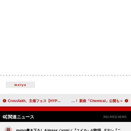
meiyo
Crossfaith、主催フェス【HYPER PLANET 2025】第1弾ラインナップを解禁
＜ライブレポート＞Chego「私たちはまだまだ突き進みます！」観る者を熱狂させるポップスター性に溢れたZeppワンマン大成功！ 新曲「Chemical」公開も
関連ニュース
RELATED NEWS
meiyo書き下ろし＆imase／asmi／『ユイカ』が歌唱、Eテレ『ニ