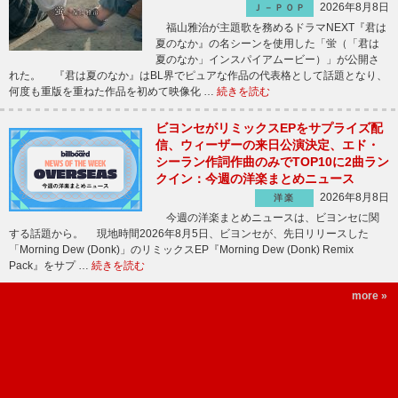
2026年8月8日
Ｊ－ＰＯＰ
福山雅治が主題歌を務めるドラマNEXT『君は
夏のなか』の名シーンを使用した「蛍（「君は
夏のなか」インスパイアムービー）」が公開さ
れた。 『君は夏のなか』はBL界でピュアな作品の代表格として話題となり、
何度も重版を重ねた作品を初めて映像化 …
続きを読む
ビヨンセがリミックスEPをサプライズ配
信、ウィーザーの来日公演決定、エド・
シーラン作詞作曲のみでTOP10に2曲ラン
クイン：今週の洋楽まとめニュース
2026年8月8日
洋楽
今週の洋楽まとめニュースは、ビヨンセに関
する話題から。 現地時間2026年8月5日、ビヨンセが、先日リリースした
「Morning Dew (Donk)」のリミックスEP『Morning Dew (Donk) Remix
Pack』をサプ …
続きを読む
more »