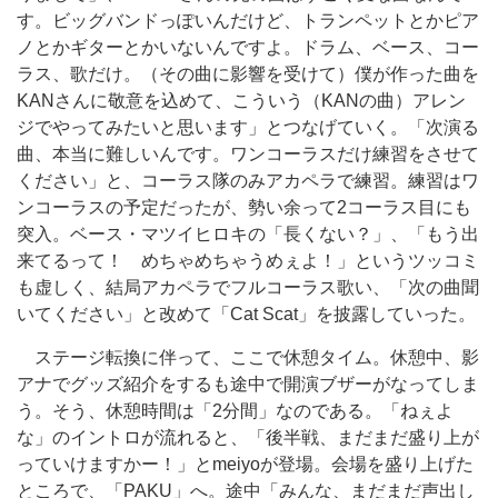
す。ビッグバンドっぽいんだけど、トランペットとかピア
ノとかギターとかいないんですよ。ドラム、ベース、コー
ラス、歌だけ。（その曲に影響を受けて）僕が作った曲を
KANさんに敬意を込めて、こういう（KANの曲）アレン
ジでやってみたいと思います」とつなげていく。「次演る
曲、本当に難しいんです。ワンコーラスだけ練習をさせて
ください」と、コーラス隊のみアカペラで練習。練習はワ
ンコーラスの予定だったが、勢い余って2コーラス目にも
突入。ベース・マツイヒロキの「長くない？」、「もう出
来てるって！ めちゃめちゃうめぇよ！」というツッコミ
も虚しく、結局アカペラでフルコーラス歌い、「次の曲聞
いてください」と改めて「Cat Scat」を披露していった。
ステージ転換に伴って、ここで休憩タイム。休憩中、影
アナでグッズ紹介をするも途中で開演ブザーがなってしま
う。そう、休憩時間は「2分間」なのである。「ねぇよ
な」のイントロが流れると、「後半戦、まだまだ盛り上が
っていけますかー！」とmeiyoが登場。会場を盛り上げた
ところで、「PAKU」へ。途中「みんな、まだまだ声出し