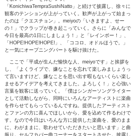
「KonichiwaTempraSushiNatto」と続けて披露し、徐々に
観客のテンションが上がっていく。歓声が上がって始まっ
たのは「クエスチョン」。meiyoの「いきますよ、せー
の！」でクラップが巻き起こっていく。さらに「みんなで
今日を最高の1日にしましょう！」と「レインボー！」、
「HOPE!HOPE!HOPE!」、「ココロ、オドルほうで。」
と一気にオープニングパートを駆け抜けた。
ここで「平成が生んだ愉快な人、meiyoです」と挨拶を
し、「よくライブで、嫌なことを忘れて楽しみましょうっ
て言いますけど、嫌なことを思い出す暇もないくらい楽し
ませるアイデアを考えてきました。よろしく！」と心強い
言葉を観客に送っていく。「僕はシンガーソングライター
として活動しながら、同時にいろんなアーティストに楽曲
を作らせてもらっているんですね。提供したアーティスト
とファンの方に喜んでほしいから、愛を込めて作るわけで
す。なので今日はいろんな方に提供した楽曲を、愛のまま
に、わがままに、歌わせていただきたいと思います」と曲
振り。セルフカバー曲コーナーをスタートさせた。披露し