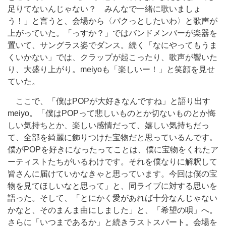
足りてないんじゃない？ みんなで一緒に歌いましょ
う！」と言うと、会場から〈パクっとしたいわ〉と歌声が
上がっていた。「っすか？」ではバンドメンバーが楽器を
置いて、サングラス姿でダンス。続く「なにやってもうま
くいかない」では、クラップが起こったり、歌声が響いた
り、大盛り上がり。meiyoも「楽しいー！」と笑顔を見せ
ていた。
ここで、「僕はPOPが大好きなんですね」と語り出す
meiyo。「僕はPOPって悲しいものとか切ないものとか悔
しい気持ちとか、楽しい感情だって、嬉しい気持ちだっ
て、全部を綺麗に飾りつけた宝物だと思っているんです。
僕がPOPを好きになったってことは、僕に宝物をくれたア
ーティストたちがいるわけです。それを僕なりに解釈して
皆さんに届けていかなきゃと思っています。今回は僕の宝
物を見てほしいなと思って」と、同ライブに対する思いを
語った。そして、「とにかく愛があれば十分なんじゃない
かなと、そのまんま曲にしました」と、「希望の唄」へ。
さらに「いつまであるか」と続きラストスパート。会場を