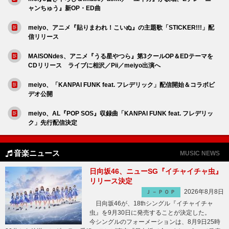
ャンちゅう』新OP・ED曲
meiyo、アニメ『貼りまわれ！こいぬ』の主題歌「STICKER!!!」配
信リリース
MAISONdes、アニメ『うる星やつら』第3クールOP＆EDテーマを
CDリリース ライブに相沢／Pii／meiyo出演へ
meiyo、「KANPAI FUNK feat. フレデリック」配信開始＆コラボビ
デオ公開
meiyo、AL『POP SOS』収録曲「KANPAI FUNK feat. フレデリッ
ク」先行配信決定
音楽ニュース
MUSIC NEWS
日向坂46、ニューSG『イチャイチャ虫』
リリース決定
2026年8月8日
Ｊ－ＰＯＰ
日向坂46が、18thシングル『イチャイチャ
虫』を9月30日に発売することが決定した。
今シングルのフォーメーションは、8月9日25時