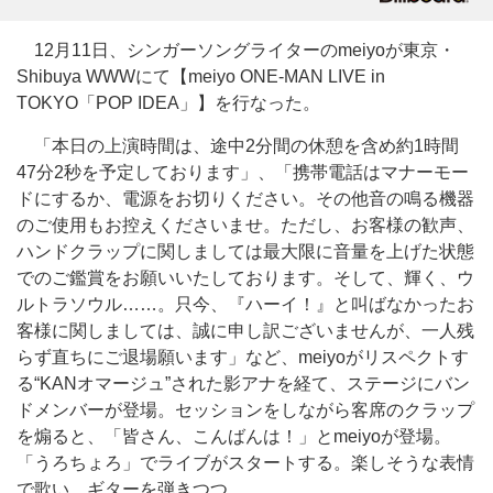
12月11日、シンガーソングライターのmeiyoが東京・
Shibuya WWWにて【meiyo ONE-MAN LIVE in
TOKYO「POP IDEA」】を行なった。
「本日の上演時間は、途中2分間の休憩を含め約1時間
47分2秒を予定しております」、「携帯電話はマナーモー
ドにするか、電源をお切りください。その他音の鳴る機器
のご使用もお控えくださいませ。ただし、お客様の歓声、
ハンドクラップに関しましては最大限に音量を上げた状態
でのご鑑賞をお願いいたしております。そして、輝く、ウ
ルトラソウル……。只今、『ハーイ！』と叫ばなかったお
客様に関しましては、誠に申し訳ございませんが、一人残
らず直ちにご退場願います」など、meiyoがリスペクトす
る“KANオマージュ”された影アナを経て、ステージにバン
ドメンバーが登場。セッションをしながら客席のクラップ
を煽ると、「皆さん、こんばんは！」とmeiyoが登場。
「うろちょろ」でライブがスタートする。楽しそうな表情
で歌い、ギターを弾きつつ、