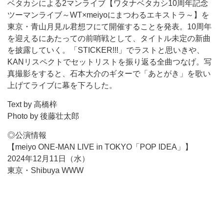
ベタカシによる2マンライブ【ワタナベタカシ10周年記念
ツーマンライブ～WT×meiyoにまつわるエキストラ～】を
東京・青山月見ル君想フにて開催することを発表。10周年
を迎えるにあたっての前哨戦として、タイトル未定の新曲
を披露していく。「STICKER!!!」でラストと思いきや、
KANリスペクトでセットリストを振り返る全曲つなげ。写
真撮影をすると、石本大介のギターで「あとがき」を歌い
上げてライブに幕を下ろした。
Text by 高橋梓
Photo by 後藤壮太郎
◎公演情報
【meiyo ONE-MAN LIVE in TOKYO「POP IDEA」】
2024年12月11日（水）
東京・Shibuya WWW