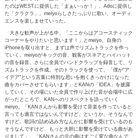
たのはWEST.に提供した「まぁいっか！」、Adoに提供し
た「クラクラ」。meiyoらしさたっぷりに歌い、オーディ
エンスを楽しませていった。
大きな歓声が上がる中、「ここからはアコースティック
コーナーをやりたいと思います！」とmeiyo。自身の
iPhoneを取り出すと、まずは声でリズムトラックを作っ
ていく。meiyoがキックの音、観客がスネアとハイハット
の音を録音。さらに全員でハンドクラップを録音して、リ
ズムトラックを作成。そのトラックを使って、「僕が“ア
イデア”という言葉に特別な思いを抱くきっかけになった
曲をカバーさせてもらいます」とKANの「IDEA」を披露
していく。その場にいた全員で作り上げた音が会場中に広
がったところで、KANへのリスペクトを語っていく
meiyo。「KANさんから影響を受けて音楽を作っていると
言っても過言ではないんですけど。というか、そうなんで
すけど。歌詞の詰め込み方なんかに影響を受けているのも
そうなんですけど、もっと大胆に影響を受けている曲があ
りまして」、「KANさんの元の曲はすごく変な曲なんで