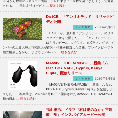
20分から放送のレギュラー番組、テレビ東京『日向坂で会いましょう』で発表
される。 日向坂46はデビュ …
続きを読む
Da-iCE、「アンリミテッド」リリックビ
デオ公開
2026年8月8日
Ｊ－ＰＯＰ
Da-iCEが、最新曲「アンリミテッド」のリリ
ックビデオを公開した。 「アンリミテッド」
はキリンビール「のどごし」のCMソングで、メ
ンバーの工藤大輝と花村想太が作詞・作曲を担当した楽曲。ブレイクビーツを
軸に構成しながら、サビではフルバン …
続きを読む
MA55IVE THE RAMPAGE、新曲「八
feat. BBY NABE, Cyprus, Kenya
Fujita」配信リリース
2026年8月8日
Ｊ－ＰＯＰ
MA55IVE THE RAMPAGEが、新曲「八 feat.
BBY NABE, Cyprus, Kenya Fujita」を配信リリー
スした。 本楽曲は、2026年6月10日に開催されたMA55IVE THE RAMPAGE
初の日本 …
続きを読む
福山雅治、ドラマ『君は夏のなか』主題
歌「蛍」インスパイアムービー公開