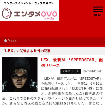
MENU
LEX
LEX
９
「
」に関連する
件の記事
LEX、最新AL『SPEEDSTAR』配
信リリース
2026年6月24日
音楽ニュース
LEXが、最新アルバム『SPEEDSTAR』
を配信リリースした。 本作は、6月10日
に先行配信された「ELDEN RING」に加
え、新録8曲を収録した全9曲構成の作
品。これまで自身のスタイルやイメージを更新し続けてきたLEX
が、さらなる表現の幅と音楽的な挑戦を打ち出した一作となっ