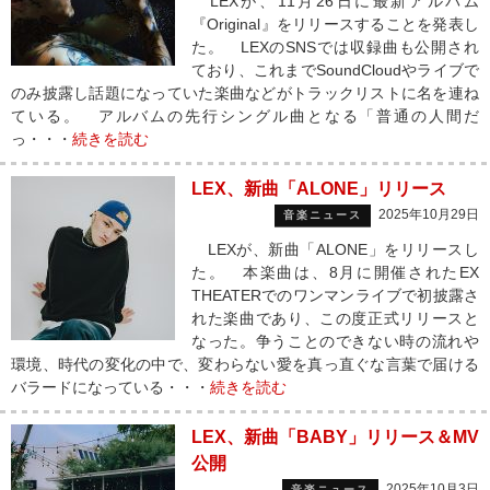
LEXが、11月26日に最新アルバム
『Original』をリリースすることを発表し
た。 LEXのSNSでは収録曲も公開され
ており、これまでSoundCloudやライブで
のみ披露し話題になっていた楽曲などがトラックリストに名を連ね
ている。 アルバムの先行シングル曲となる「普通の人間だ
っ・・・
続きを読む
LEX、新曲「ALONE」リリース
2025年10月29日
音楽ニュース
LEXが、新曲「ALONE」をリリースし
た。 本楽曲は、8月に開催されたEX
THEATERでのワンマンライブで初披露さ
れた楽曲であり、この度正式リリースと
なった。争うことのできない時の流れや
環境、時代の変化の中で、変わらない愛を真っ直ぐな言葉で届ける
バラードになっている・・・
続きを読む
LEX、新曲「BABY」リリース＆MV
公開
2025年10月3日
音楽ニュース