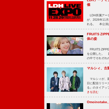
LDHアーティス
催
LDH所属アーティス
が、2026年1
れる。 本公演は
FRUITS ZI
体の姿
FRUITS ZI
を公開した。 新曲
の中でそれぞれ
マルシィ、古
マルシィが、新
日に配信リリー
る』のタイアッ
きを読む
Omoinot