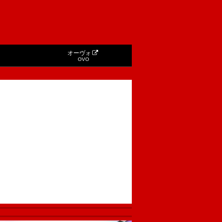
オーヴォ
OVO