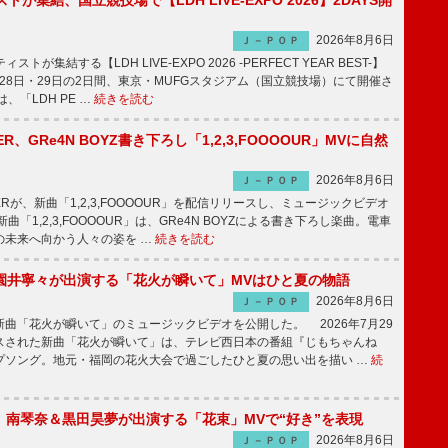
トが集結、国立競技場で【LDH LIVE-EXPO 2026】2DAYS開
2026年8月6日
Ｊ－ＰＯＰ
トが集結する【LDH LIVE-EXPO 2026 -PERFECT YEAR BEST-】
1月28日・29日の2日間、東京・MUFGスタジアム（国立競技場）にて開催さ
、「LDH PE …
続きを読む
PPER、GRe4N BOYZ書き下ろし「1,2,3,FOOOOUR」MVに自然
2026年8月6日
Ｊ－ＰＯＰ
PPERが、新曲「1,2,3,FOOOOUR」を配信リリースし、ミュージックビデオ
「1,2,3,FOOOOUR」は、GRe4N BOYZによる書き下ろし楽曲。電車
の未来へ向かう人々の姿を …
続きを読む
園井寧々が出演する「花火が瞬いて」MVはひと夏の物語
2026年8月6日
Ｊ－ＰＯＰ
曲「花火が瞬いて」のミュージックビデオを公開した。 2026年7月29
スされた新曲「花火が瞬いて」は、テレビ西日本の番組『じもちゃんね
プソング。地元・福岡の花火大会で過ごしたひと夏の思い出を描い …
続
ake、南琴奈＆黒田昊夢が出演する「花束」MVで“好き”を表現
2026年8月6日
Ｊ－ＰＯＰ