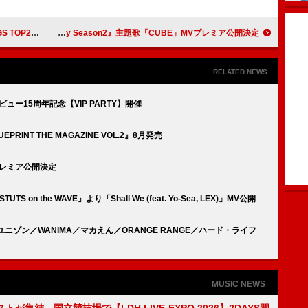
ズ」2年ぶりチャートイン
iri、ABEMA恋愛リアリティーショー『Girl or Lady Season2』主題歌「CUBE」MVプレミア公開決定
RELATED NEWS
デビュー15周年記念【VIP PARTY】開催
RINT THE MAGAZINE VOL.2』8月発売
プレミア公開決定
TUTS on the WAVE』より「Shall We (feat. Yo-Sea, LEX)」MV公開
】、ユニゾン／WANIMA／マカえん／ORANGE RANGE／ハード・ライフ
MUSIC NEWS