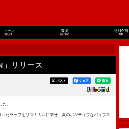
ニュース
音楽
特別企画
NEWS
MUSIC
PR
AN」リリース
ポスト
シェア
送る
した。
いたラップをリズミカルに乗せ、夏のポジティブなバイブス