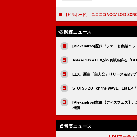
【ビルボード】“ニコニコ VOCALOID SONGS TOP20”、なきそ「いますぐ輪廻」2週連続首位に じん「カゲロウデイ
関連ニュース
[Alexandros]歴代ドラマーも集結？ 
ANARCHY＆LEXがW表紙を飾る『BLUEP
LEX、新曲「主人公」リリース＆MV
STUTS／ZOT on the WAVE、1st EP『S
[Alexandros]主催【ディスフェス
出演
音楽ニュース