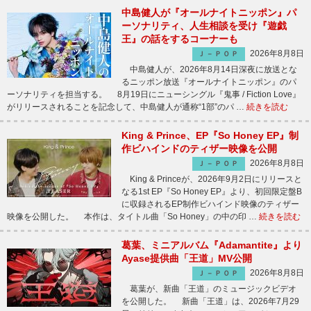
中島健人が『オールナイトニッポン』パ
ーソナリティ、人生相談を受け『遊戯
王』の話をするコーナーも
2026年8月8日
Ｊ－ＰＯＰ
中島健人が、2026年8月14日深夜に放送とな
るニッポン放送『オールナイトニッポン』のパ
ーソナリティを担当する。 8月19日にニューシングル『鬼事 / Fiction Love』
がリリースされることを記念して、中島健人が通称“1部”のパ …
続きを読む
King & Prince、EP『So Honey EP』制
作ビハインドのティザー映像を公開
2026年8月8日
Ｊ－ＰＯＰ
King & Princeが、2026年9月2日にリリースと
なる1st EP『So Honey EP』より、初回限定盤B
に収録されるEP制作ビハインド映像のティザー
映像を公開した。 本作は、タイトル曲「So Honey」の中の印 …
続きを読む
葛葉、ミニアルバム『Adamantite』より
Ayase提供曲「王道」MV公開
2026年8月8日
Ｊ－ＰＯＰ
葛葉が、新曲「王道」のミュージックビデオ
を公開した。 新曲「王道」は、2026年7月29