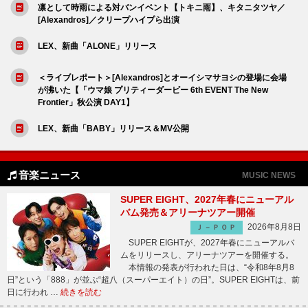
凛として時雨による対バンイベント【トキニ雨】、キタニタツヤ／
[Alexandros]／クリープハイプら出演
LEX、新曲「ALONE」リリース
＜ライブレポート＞[Alexandros]とオーイシマサヨシの登場に会場
が沸いた【「ウマ娘 プリティーダービー 6th EVENT The New
Frontier」秋公演 DAY1】
LEX、新曲「BABY」リリース＆MV公開
音楽ニュース
MUSIC NEWS
SUPER EIGHT、2027年春にニューアル
バム発売＆アリーナツアー開催
2026年8月8日
Ｊ－ＰＯＰ
SUPER EIGHTが、2027年春にニューアルバ
ムをリリースし、アリーナツアーを開催する。
本情報の発表が行われた日は、“令和8年8月8
日”という「888」が並ぶ“超八（スーパーエイト）の日”。SUPER EIGHTは、前
日に行われ …
続きを読む