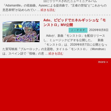
日にリリースされたニューミニアルバム
『Adamantite』の収録曲。Ayaseによる提供曲で、“王者の苦悩”と“これからの
意思表明”が込められてい …
続きを読む
Ado、ビビッドでエネルギッシュな「モ
ンストロ」MV公開
2026年8月8日
Ｊ－ＰＯＰ
Adoが、新曲「モンストロ」を配信リリース
し、ミュージックビデオを公開した。 新曲
「モンストロ」は、2026年8月7日に公開となっ
た実写映画『ブルーロック』の主題歌。タイトル「モンストロ」（Monstruo）
は、スペイン語で「怪物」の意 …
続きを読む
more »