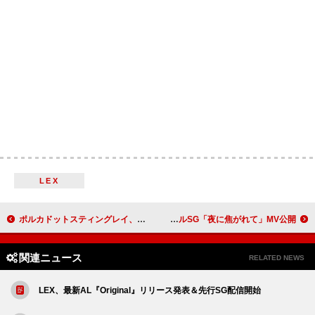
LEX
ポルカドットスティングレイ、中島歩×草川拓弥W主演ドラマ『俺たちバッドバーバーズ』EDテーマを担当
kobore、最新デジタルSG「夜に焦がれて」MV公開
関連ニュース
RELATED NEWS
LEX、最新AL『Original』リリース発表＆先行SG配信開始