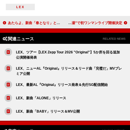
LEX
あたらよ、新曲「春となり」と劇場版『僕の心のヤバイやつ』のスペシャルMV公開
モナキ、兄貴分グループ純烈の主戦場“スーパー銭湯”で初ワンマンライブ開催決定
関連ニュース
RELATED NEWS
LEX、ツアー【LEX Zepp Tour 2026 "Original"】5か所を回る追加
公演開催発表
LEX、ニューAL『Original』リリース＆リード曲「完璧だ」MVプレ
ミア公開
LEX、最新AL『Original』リリース発表＆先行SG配信開始
LEX、新曲「ALONE」リリース
LEX、新曲「BABY」リリース＆MV公開