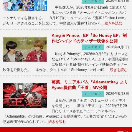
2026年8月8日
Ｊ－ＰＯＰ
中島健人が、2026年8月14日深夜に放送とな
るニッポン放送『オールナイトニッポン』のパ
ーソナリティを担当する。 8月19日にニューシングル『鬼事 / Fiction Love』
がリリースされることを記念して、中島健人が通称“1部”のパ …
続きを読む
King & Prince、EP『So Honey EP』制
作ビハインドのティザー映像を公開
2026年8月8日
Ｊ－ＰＯＰ
King & Princeが、2026年9月2日にリリースと
なる1st EP『So Honey EP』より、初回限定盤B
に収録されるEP制作ビハインド映像のティザー
映像を公開した。 本作は、タイトル曲「So Honey」の中の印 …
続きを読む
葛葉、ミニアルバム『Adamantite』より
Ayase提供曲「王道」MV公開
2026年8月8日
Ｊ－ＰＯＰ
葛葉が、新曲「王道」のミュージックビデオ
を公開した。 新曲「王道」は、2026年7月29
日にリリースされたニューミニアルバム
『Adamantite』の収録曲。Ayaseによる提供曲で、“王者の苦悩”と“これからの
意思表明”が込められてい …
続きを読む
more »