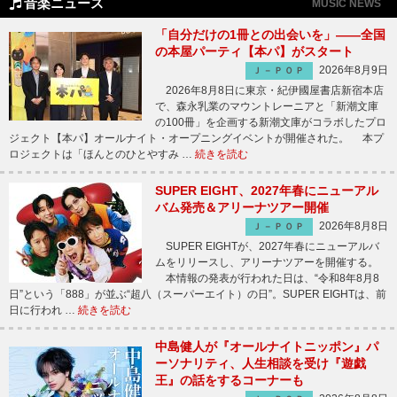
音楽ニュース
MUSIC NEWS
「自分だけの1冊との出会いを」――全国
の本屋パーティ【本パ】がスタート
2026年8月9日
Ｊ－ＰＯＰ
2026年8月8日に東京・紀伊國屋書店新宿本店
で、森永乳業のマウントレーニアと「新潮文庫
の100冊」を企画する新潮文庫がコラボしたプロ
ジェクト【本パ】オールナイト・オープニングイベントが開催された。 本プ
ロジェクトは「ほんとのひとやすみ …
続きを読む
SUPER EIGHT、2027年春にニューアル
バム発売＆アリーナツアー開催
2026年8月8日
Ｊ－ＰＯＰ
SUPER EIGHTが、2027年春にニューアルバ
ムをリリースし、アリーナツアーを開催する。
本情報の発表が行われた日は、“令和8年8月8
日”という「888」が並ぶ“超八（スーパーエイト）の日”。SUPER EIGHTは、前
日に行われ …
続きを読む
中島健人が『オールナイトニッポン』パ
ーソナリティ、人生相談を受け『遊戯
王』の話をするコーナーも