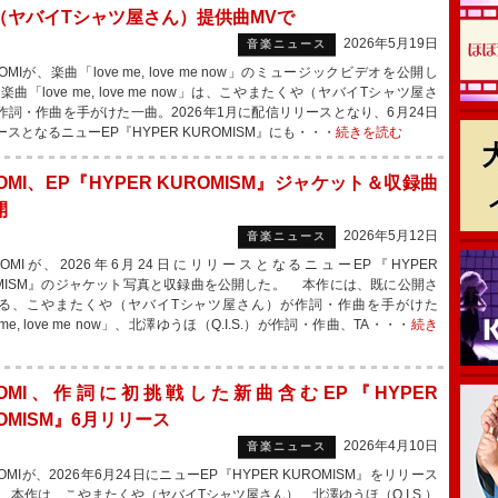
（ヤバイTシャツ屋さん）提供曲MVで
2026年5月19日
音楽ニュース
MIが、楽曲「love me, love me now」のミュージックビデオを公開し
曲「love me, love me now」は、こやまたくや（ヤバイTシャツ屋さ
作詞・作曲を手がけた一曲。2026年1月に配信リリースとなり、6月24日
スとなるニューEP『HYPER KUROMISM』にも・・・
続きを読む
OMI、EP『HYPER KUROMISM』ジャケット＆収録曲
開
2026年5月12日
音楽ニュース
OMIが、2026年6月24日にリリースとなるニューEP『HYPER
OMISM』のジャケット写真と収録曲を公開した。 本作には、既に公開さ
る、こやまたくや（ヤバイTシャツ屋さん）が作詞・作曲を手がけた
e me, love me now」、北澤ゆうほ（Q.I.S.）が作詞・作曲、TA・・・
続き
ROMI、作詞に初挑戦した新曲含むEP『HYPER
OMISM』6月リリース
2026年4月10日
音楽ニュース
MIが、2026年6月24日にニューEP『HYPER KUROMISM』をリリース
 本作は、こやまたくや（ヤバイTシャツ屋さん）、北澤ゆうほ（Q.I.S.）