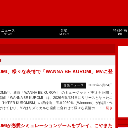
ニュース
音楽
特別企画
NEWS
MUSIC
PR
事
OMI、様々な表情で「WANNA BE KUROMI」MVに登
2026年6月24日
音楽ニュース
OMIが、新曲「WANNA BE KUROMI」のミュージックビデオを公開し
曲「WANNA BE KUROMI」は、2026年6月24日にリリースとなったニ
『HYPER KUROMISM』の収録曲。玉屋2060%（Wienners）が作詞・作
がけており、MVはリズミカルな楽曲に合わせて様々な表情の・・・
続き
ROMIが恋愛シミュレーションゲームをプレイ、こやまた