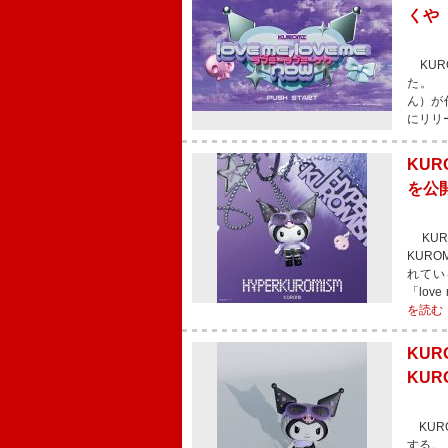
くや
KURO
た。 楽
ん）が
にリリー
KUR
を公
KUR
KUR
れてい
「lov
を読む
KU
KUR
KURO
する。