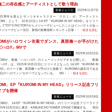
無二の存在感とアーティストとして歌う理由
2025年11月7日
音楽ニュース
0周年を迎えたサンリオキャラクター「クロミ」が、アーティスト
OMI」として、10月22日に1st EP『KUROMI IN MY HEAD』をリリー
してTOY’S FACTORYからメジャーデビューしたことはインパクトがあっ
メジャーデビュー当日、新宿の歌舞伎町シネシティ広場・・・
続きを読む
ROMIがハロウィン衣装でダンス、真部脩一が手がけた
ハロ!!」MVで
2025年10月22日
音楽ニュース
OMIが、新曲「ハピハロ!!」のミュージックビデオを公開した。 新曲
ロ!!」は、2025年10月22日にリリースとなった 1st EP『KUROMI IN
HEAD』のリード曲。真部脩一が手がけた楽曲で、KUROMIの誕生日である
31日の“ハロウィン”がテーマとなっている。 MV・・・
続きを読む
OMI、EP『KUROMI IN MY HEAD』リリース記念フリ
イブを開催
2025年10月18日
音楽ニュース
MIが、1st EP『KUROMI IN MY HEAD』のリリース記念フリーライブ
25年10月22日に東京・KABUKICHO TOWER STAGEで開催する。 同日