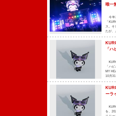
唯一
今年2
「KUR
ス。そ
たが、
KU
「ハピ
KUR
「ハピハ
MY 
10月
KUR
ーラ
KURO
を、20