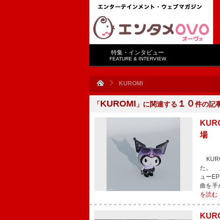
特集・インタビュー
FEATURE & INTERVIEW
KUROMI
KUROMI
１０
「
」に関連する
件の記
KUR
場
KUR
た。 新
ューEP
曲を手
を読む
KU