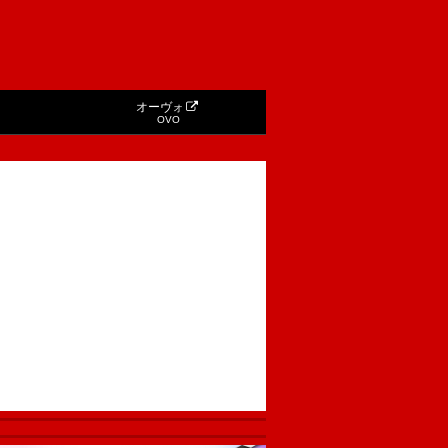
オーヴォ
OVO