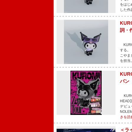
をはじ
した作
KU
詞・作曲
KURO
する。 
こやま
を担当
KUR
バン
KURO
HEA
デビュ
NOLE
きを読
＜ラ