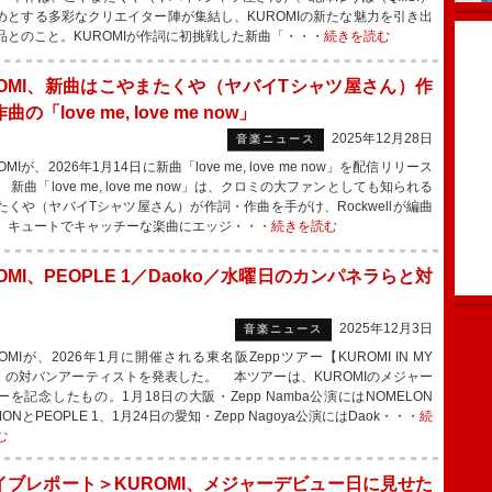
めとする多彩なクリエイター陣が集結し、KUROMIの新たな魅力を引き出
品とのこと。KUROMIが作詞に初挑戦した新曲「・・・
続きを読む
ROMI、新曲はこやまたくや（ヤバイTシャツ屋さん）作
の「love me, love me now」
2025年12月28日
音楽ニュース
MIが、2026年1月14日に新曲「love me, love me now」を配信リリース
新曲「love me, love me now」は、クロミの大ファンとしても知られる
たくや（ヤバイTシャツ屋さん）が作詞・作曲を手がけ、Rockwellが編曲
。キュートでキャッチーな楽曲にエッジ・・・
続きを読む
OMI、PEOPLE 1／Daoko／水曜日のカンパネラらと対
2025年12月3日
音楽ニュース
MIが、2026年1月に開催される東名阪Zeppツアー【KUROMI IN MY
D】の対バンアーティストを発表した。 本ツアーは、KUROMIのメジャー
ーを記念したもの。1月18日の大阪・Zepp Namba公演にはNOMELON
MONとPEOPLE 1、1月24日の愛知・Zepp Nagoya公演にはDaok・・・
続
む
イブレポート＞KUROMI、メジャーデビュー日に見せた