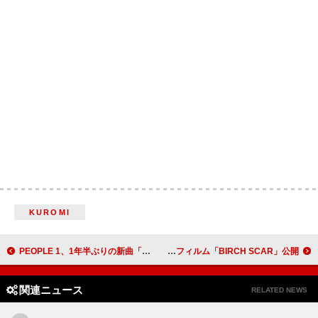
KUROMI
PEOPLE 1、1年半ぶりの新曲「金字塔」MVでファンの姿＆演奏シーンを織り交ぜる
LE SSERAFIM、フランケンシュタインを彷彿とさせるコンセプトフォト＆フィルム「BIRCH SCAR」公開
関連ニュース
RELATED NEWS