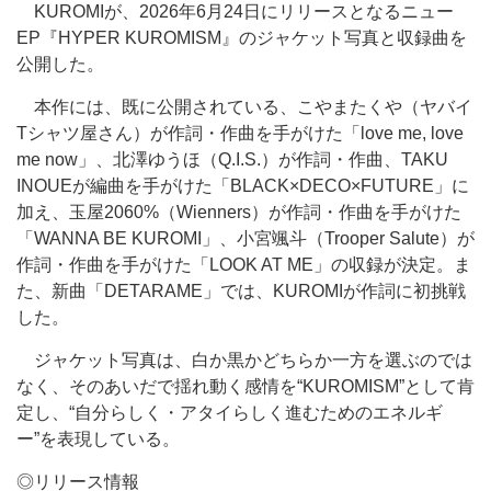
KUROMIが、2026年6月24日にリリースとなるニュー
EP『HYPER KUROMISM』のジャケット写真と収録曲を
公開した。
本作には、既に公開されている、こやまたくや（ヤバイ
Tシャツ屋さん）が作詞・作曲を手がけた「love me, love
me now」、北澤ゆうほ（Q.I.S.）が作詞・作曲、TAKU
INOUEが編曲を手がけた「BLACK×DECO×FUTURE」に
加え、玉屋2060%（Wienners）が作詞・作曲を手がけた
「WANNA BE KUROMI」、小宮颯斗（Trooper Salute）が
作詞・作曲を手がけた「LOOK AT ME」の収録が決定。ま
た、新曲「DETARAME」では、KUROMIが作詞に初挑戦
した。
ジャケット写真は、白か黒かどちらか一方を選ぶのでは
なく、そのあいだで揺れ動く感情を“KUROMISM”として肯
定し、“自分らしく・アタイらしく進むためのエネルギ
ー”を表現している。
◎リリース情報