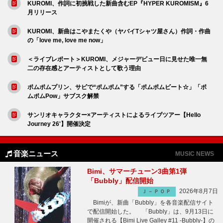
KUROMI、作詞に初挑戦した新曲含むEP『HYPER KUROMISM』6
月リリース
KUROMI、新曲はこやまたくや（ヤバイTシャツ屋さん）作詞・作曲
の「love me, love me now」
＜ライブレポート＞KUROMI、メジャーデビュー日に見せた唯一無
二の存在感とアーティストとして歌う理由
ポムポムプリン、サビで“ポムポム”する「ポムポムビート☆」「ポ
ムポムPow」サブスク解禁
サンリオキャラクター×アーティストによるライブツアー【Hello
Journey 26'】開催決定
音楽ニュース
MUSIC NEWS
Bimi、サマーチューン3曲第1弾
「Bubbly」配信開始
2026年8月7日
Ｊ－ＰＯＰ
Bimiが、新曲「Bubbly」を各音楽配信サイト
で配信開始した。 「Bubbly」は、9月13日に
開催される【Bimi Live Galley #11 -Bubbly-】の