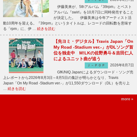
伊藤美来が、5thアルバム『39rpm』とベスト
アルバム『swirl』を10月7日に同時発売すること
が決定した。 伊藤美来は今年アーティスト活
動10周年を迎える。『39rpm』というタイトルは、レコードの回転数を意味す
る「rpm」に、伊 …
続きを読む
【先ヨミ・デジタル】Travis Japan「On
My Road -Stadium ver.-」がDLソング首
位を独走中 M!LKの佐野勇斗＆吉田仁人
によるユニット曲が追う
2026年8月7日
Ｊ－ＰＯＰ
GfK/NIQ Japanによるダウンロード・ソング売
上レポートから2026年8月3日～8月5日の集計が明らかとなり、Travis
Japan「On My Road -Stadium ver.-」が11,550ダウンロード（DL）を売り上
…
続きを読む
more »