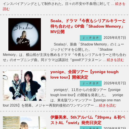
インスパイアソングとして制作された。日々の不安や不条理に対して …
続きを
読む
Soala、ドラマ『今夜もシリアルキラーと
待ち合わせ』OP曲「Shadow Memory」
MV公開
2026年8月7日
Ｊ－ＰＯＰ
Soalaが、新曲「Shadow Memory」のミュー
ジックビデオを公開した。 「Shadow
Memory」は、横山裕が主演を務めるドラマ『今夜もシリアルキラーと待ち合わ
せ』のオープニング曲。同ドラマは講談社『good!アフタヌーン …
続きを読む
yonige、全国ツアー【yonige tough
love tour】開催決定
2026年8月7日
Ｊ－ＰＯＰ
yonigeが、11月からの全国ツアー【yonige
tough love tour】の開催を発表した。 yonige
は、東名阪ワンマンツアー【yonige one man
tour 2026】を開幕。メジャー再契約後初のワンマンツアー …
続きを読む
伊藤美来、5thアルバム『39rpm』＆初ベ
ストAL『swirl』発売日決定
2026年8月7日
Ｊ－ＰＯＰ