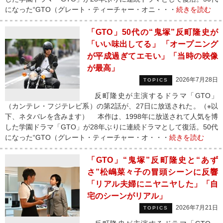
になった“GTO（グレート・ティーチャー・オニ・・・
続きを読む
「GTO」50代の“鬼塚”反町隆史が
「いい味出してる」 「オープニング
が平成過ぎてエモい」「当時の映像
が最高」
2026年7月28日
TOPICS
反町隆史が主演するドラマ「GTO」
（カンテレ・フジテレビ系）の第2話が、27日に放送された。（※以
下、ネタバレを含みます） 本作は、1998年に放送されて人気を博
した学園ドラマ「GTO」が28年ぶりに連続ドラマとして復活。50代
になった“GTO（グレート・ティーチャー・オ・・・
続きを読む
「GTO」“鬼塚”反町隆史と“あず
さ”松嶋菜々子の冒頭シーンに反響
「リアル夫婦にニヤニヤした」「自
宅のシーンがリアル」
2026年7月21日
TOPICS