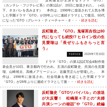
反町隆史が主演するドラマ「GTO」
（カンテレ・フジテレビ系）の第1話が、20日に放送された。（※以
下、ネタバレを含みます） 本作は、1998年に放送されて人気を博
した学園ドラマ「GTO」が28年ぶりに連続ドラマとして復活。50代
になった“GTO（グレート・ティーチャー・オ・・・
続きを読む
反町隆史、「GTO」鬼塚英吉役は80
代になっても続投!? ヒロイン役の生
見愛瑠は「長ぜりふもさらっと言
う」
2026年7月10日
TOPICS
ドラマ「GTO」の第1話試写会&制作発
表会見が10日、東京都内で行われ、主演の反町隆史、共演の生見愛
瑠、山崎裕太、高橋メアリージュン、近藤芳正らが登場した。 本
作は、1998年に放送され、社会現象を巻き起こした学園ドラマ
「GTO」が28年ぶりに連続ドラマとして復・・・
続きを読む
反町隆史「GTOリバイバル」の放送
が大反響！ 松嶋菜々子との“夫婦
共演シーンの秘話”や「GTO」続編