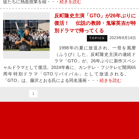
徒たちに熱血授業を繰・・・
続きを読む
反町隆史主演「GTO」が26年ぶりに
復活！ 伝説の教師・鬼塚英吉が特
別ドラマで帰ってくる
2023年9月14日
TOPICS
1998年の夏に放送され、一世を風靡
（ふうび）した、反町隆史主演の連続ド
ラマ「GTO」が、26年ぶりに新作スペシ
ャルドラマとして復活。2024年春に、カンテレ・フジテレビ開局65
周年特別ドラマ「GTOリバイバル」として放送される。
「GTO」は、藤沢とおる氏による同名漫画・・・
続きを読む
1