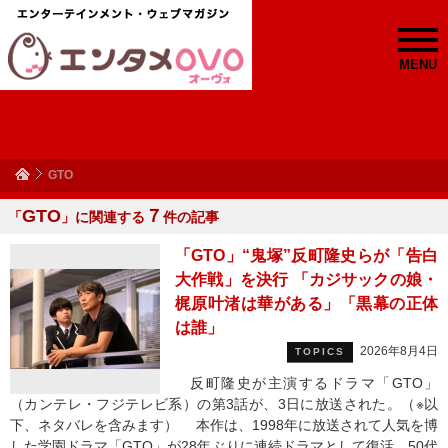
MENU
GTO
GTO
７
「
」に関連する
件の記事
「GTO」“鬼塚”反町隆史らが「告白
大作戦」を決行 「カジサックの娘・
梶原叶渚は華がある」「黒幕の正体
は誰」
2026年8月4日
TOPICS
反町隆史が主演するドラマ「GTO」
（カンテレ・フジテレビ系）の第3話が、3日に放送された。（※以
下、ネタバレを含みます） 本作は、1998年に放送されて人気を博
した学園ドラマ「GTO」が28年ぶりに連続ドラマとして復活。50代