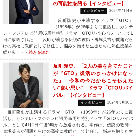
の可能性を語る【インタビュー】
2024年4月4日
インタビュー
反町隆史が主演するドラマ「GTO」
（1998年）が26年ぶりに復活し、カンテ
レ・フジテレビ開局65周年特別ドラマ「GTOリバイバル」として1
日に放送された。 反町が演じる伝説の教師・鬼塚英吉が問題だら
けの高校に教師として赴任し、悩みを抱えた生徒たちに熱血授業を
繰り広・・・
続きを読む
反町隆史、「2人の娘を育てたこと
が『GTO』復活のきっかけになっ
た」 令和の今だからこそ伝えた
い“熱い思い” ドラマ「GTOリバイ
バル」【インタビュー】
2024年3月30日
インタビュー
反町隆史が主演するドラマ「GTO」（1998年）が26年ぶりに復
活し、カンテレ・フジテレビ開局65周年特別ドラマ「GTOリバイバ
ル」として4月1日午後9時から放送される。本作は、伝説の教師・
鬼塚英吉が問題だらけの高校に教師として赴任し、悩みを抱えた生