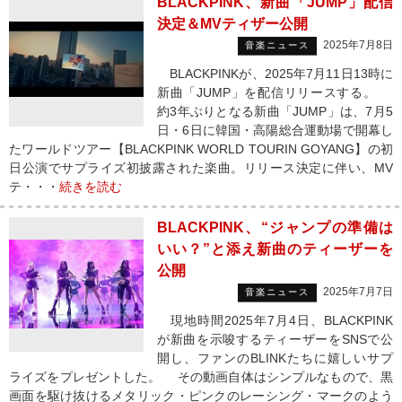
BLACKPINK、新曲「JUMP」配信
決定＆MVティザー公開
2025年7月8日
音楽ニュース
BLACKPINKが、2025年7月11日13時に
新曲「JUMP」を配信リリースする。
約3年ぶりとなる新曲「JUMP」は、7月5
日・6日に韓国・高陽総合運動場で開幕し
たワールドツアー【BLACKPINK WORLD TOURIN GOYANG】の初
日公演でサプライズ初披露された楽曲。リリース決定に伴い、MV
テ・・・
続きを読む
BLACKPINK、“ジャンプの準備は
いい？”と添え新曲のティーザーを
公開
2025年7月7日
音楽ニュース
現地時間2025年7月4日、BLACKPINK
が新曲を示唆するティーザーをSNSで公
開し、ファンのBLINKたちに嬉しいサプ
ライズをプレゼントした。 その動画自体はシンプルなもので、黒
画面を駆け抜けるメタリック・ピンクのレーシング・マークのよう