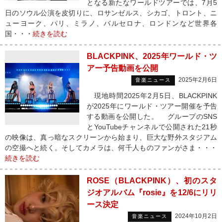
となる新たなワールドツアーでは、7月5
日のソウル公演を皮切りに、ロサンゼルス、シカゴ、トロント、ニ
ューヨーク、パリ、ミラノ、バルセロナ、ロンドンなど世界各
国・・・
続きを読む
BLACKPINK、2025年ワールド・ツ
アー予告動画を公開
2025年2月6日
音楽ニュース
現地時間2025年2月5日、BLACKPINK
が2025年にワールド・ツアー開催を予告
する動画を公開した。 グループのSNS
とYouTubeチャンネルで公開された21秒
の映像は、真っ暗なスクリーンから始まり、巨大な野外スタジアム
の空撮へと続く。そしてカメラは、何千人ものファンがさま・・・
続きを読む
ROSE（BLACKPINK）、初のスタ
ジオアルバム『rosie』を12/6にリリ
ース決定
2024年10月2日
音楽ニュース