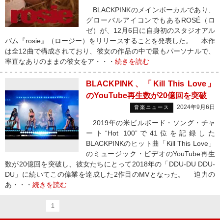
BLACKPINKのメインボーカルであり、
グローバルアイコンでもあるROSÉ（ロ
ゼ）が、12月6日に自身初のスタジオアル
バム『rosie』（ロージー）をリリースすることを発表した。 本作
は全12曲で構成されており、彼女の作品の中で最もパーソナルで、
率直なありのままの彼女をア・・・
続きを読む
BLACKPINK、「Kill This Love」
のYouTube再生数が20億回を突破
2024年9月6日
音楽ニュース
2019年の米ビルボード・ソング・チャ
ート“Hot 100”で41位を記録した
BLACKPINKのヒット曲「Kill This Love」
のミュージック・ビデオのYouTube再生
数が20億回を突破し、彼女たちにとって2018年の「DDU-DU DDU-
DU」に続いてこの偉業を達成した2作目のMVとなった。 迫力の
あ・・・
続きを読む
1