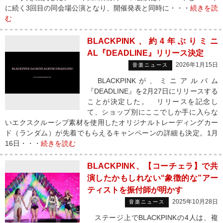
に続く3回目の同会場公演となり、開催発表と同時に・・・
続きを読
む
BLACKPINK、約4年ぶりミニ
AL『DEADLINE』リリース決定
2026年1月15日
音楽ニュース
BLACKPINKが、ミニアルバム
『DEADLINE』を2月27日にリリースする
ことが決定した。 リリースを記念し
て、ショップ別にここでしか手に入らな
いエクスクルーシブ素材を使用したオリジナルトレーディングカー
ド（ランダム）が先着でもらえるキャンペーンの詳細も決定。1月
16日・・・
続きを読む
BLACKPINK、【コーチェラ】で共
演したかもしれない“象徴的な”アー
ティストを振付師が明かす
2025年10月28日
音楽ニュース
ステージ上でBLACKPINKの4人は、複