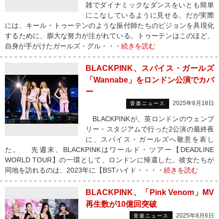
雑でダイナミックなダンスをいとも簡単
にこなしているように見せる。だが実際
には、キール・トゥーテンのような振付師たちのビジョンを具現化
するために、膨大な努力が注がれている。トゥーテンはこのほど、
自身が手がけたガールズ・グル・・・
続きを読む
BLACKPINK、スパイス・ガールズ
「Wannabe」をロンドン公演でカバ
ー
2025年8月18日
音楽ニュース
BLACKPINKが、英ロンドンのウェンブ
リー・スタジアムで行った2公演の最終夜
に、スパイス・ガールズへ敬意を表し
た。 先週末、BLACKPINKはワールド・ツアー【DEADLINE
WORLD TOUR】の一環として、ロンドンに帰還した。彼女たちが
同地を訪れるのは、2023年に【BSTハイド・・・・
続きを読む
BLACKPINK、「Pink Venom」MV
再生数が10億回突破
2025年8月6日
音楽ニュース