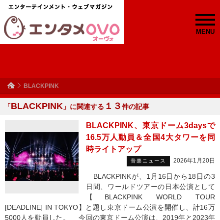
MENU
BLACKPINK
BLACKPINK
１３
「
」に関連する
件の記事
BLACKPINK、東京ドーム3daysで
16.5万人動員＆全国4大タワーを同
時ライトアップ
2026年1月20日
音楽ニュース
BLACKPINKが、1月16日から18日の3
日間、ワールドツアーの日本公演として
【BLACKPINK WORLD TOUR
[DEADLINE] IN TOKYO】と題し東京ドーム公演を開催し、計16万
5000人を動員した。 今回の東京ドーム公演は、2019年と2023年