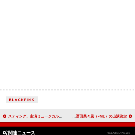
BLACKPINK
スティング、主演ミュージカルのアムステルダム公演開始＆最新インタビュー公開「進化させ続ける使命を感じてる」
Night Tempo、毎年恒例バースデイライブに後藤真希／冨田菜々風（≠ME）の出演決定
関連ニュース
RELATED NEWS