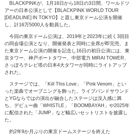
BLACKPINKが、1月16日から18日の3日間、ワールドツ
アーの日本公演として【BLACKPINK WORLD TOUR
[DEADLINE] IN TOKYO】と題し東京ドーム公演を開催
し、計16万5000人を動員した。
今回の東京ドーム公演は、2019年と2023年に続く3回目
の同会場公演となり、開催発表と同時に全席が即完売。ま
た東京ドーム公演の開催を記念し16日の初日公演には、東
京タワー、神戸ポートタワー、中部電力 MIRAI TOWER、
さっぽろテレビ塔の日本4大タワーが同時にライトアップ
された。
ステージでは、「Kill This Love」「Pink Venom」とい
った楽曲でオープニングを飾った。ライブバンドサウンド
とYGならではの演出が融合したステージは没入感に満
ち、デビュー曲「WHISTLE」「BOOMBAYAH」や2025年
に配信された「JUMP」など幅広いセットリストを披露し
た。
約2年9か月ぶりの東京ドームステージを終えた