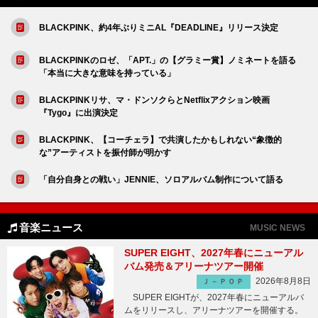
BLACKPINK、約4年ぶりミニAL『DEADLINE』リリース決定
BLACKPINKのロゼ、「APT.」の【グラミー賞】ノミネートを語る
「本当に大きな意味を持っている」
BLACKPINKリサ、マ・ドンソクらとNetflixアクション映画
『Tygo』に出演決定
BLACKPINK、【コーチェラ】で共演したかもしれない“象徴的
な”アーティストを振付師が明かす
「自分自身との戦い」JENNIE、ソロアルバム制作について語る
音楽ニュース
MUSIC NEWS
SUPER EIGHT、2027年春にニューアル
バム発売＆アリーナツアー開催
2026年8月8日
Ｊ－ＰＯＰ
SUPER EIGHTが、2027年春にニューアルバ
ムをリリースし、アリーナツアーを開催する。