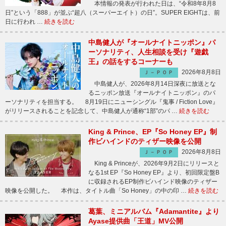
本情報の発表が行われた日は、“令和8年8月8
日”という「888」が並ぶ“超八（スーパーエイト）の日”。SUPER EIGHTは、前
日に行われ …
続きを読む
中島健人が『オールナイトニッポン』パ
ーソナリティ、人生相談を受け『遊戯
王』の話をするコーナーも
2026年8月8日
Ｊ－ＰＯＰ
中島健人が、2026年8月14日深夜に放送とな
るニッポン放送『オールナイトニッポン』のパ
ーソナリティを担当する。 8月19日にニューシングル『鬼事 / Fiction Love』
がリリースされることを記念して、中島健人が通称“1部”のパ …
続きを読む
King & Prince、EP『So Honey EP』制
作ビハインドのティザー映像を公開
2026年8月8日
Ｊ－ＰＯＰ
King & Princeが、2026年9月2日にリリースと
なる1st EP『So Honey EP』より、初回限定盤B
に収録されるEP制作ビハインド映像のティザー
映像を公開した。 本作は、タイトル曲「So Honey」の中の印 …
続きを読む
葛葉、ミニアルバム『Adamantite』より
Ayase提供曲「王道」MV公開