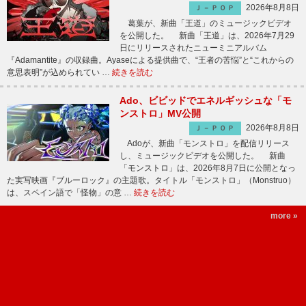
2026年8月8日
Ｊ－ＰＯＰ
葛葉が、新曲「王道」のミュージックビデオ
を公開した。 新曲「王道」は、2026年7月29
日にリリースされたニューミニアルバム
『Adamantite』の収録曲。Ayaseによる提供曲で、“王者の苦悩”と“これからの
意思表明”が込められてい …
続きを読む
Ado、ビビッドでエネルギッシュな「モ
ンストロ」MV公開
2026年8月8日
Ｊ－ＰＯＰ
Adoが、新曲「モンストロ」を配信リリース
し、ミュージックビデオを公開した。 新曲
「モンストロ」は、2026年8月7日に公開となっ
た実写映画『ブルーロック』の主題歌。タイトル「モンストロ」（Monstruo）
は、スペイン語で「怪物」の意 …
続きを読む
more »