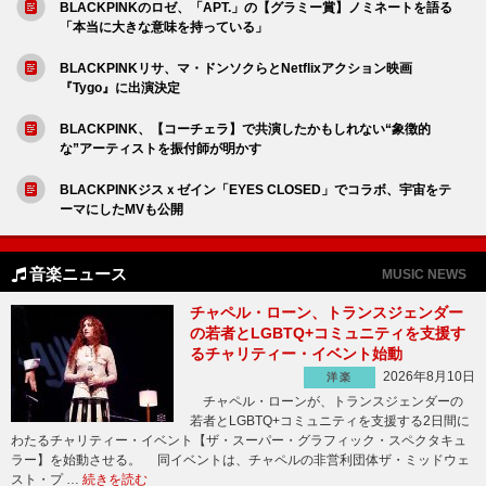
BLACKPINKのロゼ、「APT.」の【グラミー賞】ノミネートを語る
「本当に大きな意味を持っている」
BLACKPINKリサ、マ・ドンソクらとNetflixアクション映画
『Tygo』に出演決定
BLACKPINK、【コーチェラ】で共演したかもしれない“象徴的
な”アーティストを振付師が明かす
BLACKPINKジスｘゼイン「EYES CLOSED」でコラボ、宇宙をテ
ーマにしたMVも公開
音楽ニュース
MUSIC NEWS
チャペル・ローン、トランスジェンダー
の若者とLGBTQ+コミュニティを支援す
るチャリティー・イベント始動
2026年8月10日
洋楽
チャペル・ローンが、トランスジェンダーの
若者とLGBTQ+コミュニティを支援する2日間に
わたるチャリティー・イベント【ザ・スーパー・グラフィック・スペクタキュ
ラー】を始動させる。 同イベントは、チャペルの非営利団体ザ・ミッドウェ
スト・プ …
続きを読む