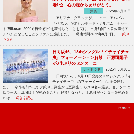
場1位「心の底からありがとう」
2026年8月10日
洋楽
アリアナ・グランデが、ニュー・アルバム
『ペタル』が米ビルボード・アルバム・チャー
ト“Billboard 200”で初登場1位を獲得したことを受け、自身7作目の首位獲得ア
ルバムとなったことをファンに感謝した。 現地時間2026年8月9日、 …
続き
を読む
日向坂46、18thシングル『イチャイチャ
虫』フォーメーション解禁 正源司陽子
が6作ぶりのセンターに
2026年8月10日
Ｊ－ＰＯＰ
日向坂46が、9月30日発売の18thシングル『イ
チャイチャ虫』のフォーメーションを公開し
た。 今作も前作に引き続き二期生から五期生までの14名を選抜。センターは
四期生の正源司陽子が務めることが解禁となった。正源司がセンターを務める
のは …
続きを読む
more »