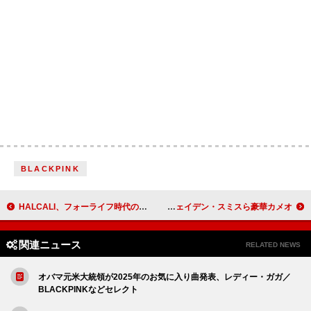
BLACKPINK
HALCALI、フォーライフ時代のシングル6作配信開始
アンダーソン・パーク、初監督作『K-POPS!』予告解禁 ディプロ／SEVENTEENのVERNON／ジェイデン・スミスら豪華カメオ
関連ニュース
RELATED NEWS
オバマ元米大統領が2025年のお気に入り曲発表、レディー・ガガ／
BLACKPINKなどセレクト