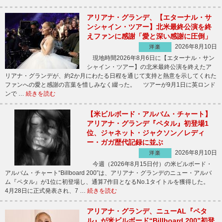
アリアナ・グランデ、【エターナル・サ
ンシャイン・ツアー】北米最終公演を終
えファンに感謝「愛と深い感謝に圧倒」
2026年8月10日
洋楽
現地時間2026年8月6日に【エターナル・サン
シャイン・ツアー】の北米最終公演を終えたア
リアナ・グランデが、約2か月にわたる日程を通じて支持と熱意を示してくれた
ファンへの愛と感謝の言葉を惜しみなく綴った。 ツアーが9月1日に英ロンド
ンで …
続きを読む
【米ビルボード・アルバム・チャート】
アリアナ・グランデ『ペタル』初登場1
位、ジャネット・ジャクソン／レディ
ー・ガガ歴代記録に並ぶ
2026年8月10日
洋楽
今週（2026年8月15日付）の米ビルボード・
アルバム・チャート“Billboard 200”は、アリアナ・グランデのニュー・アルバ
ム『ペタル』が1位に初登場し、通算7作目となるNo.1タイトルを獲得した。
4月28日に正式発表され、7 …
続きを読む
アリアナ・グランデ、ニューAL『ペタ
ル』が米ビルボード“Billboard 200”初登