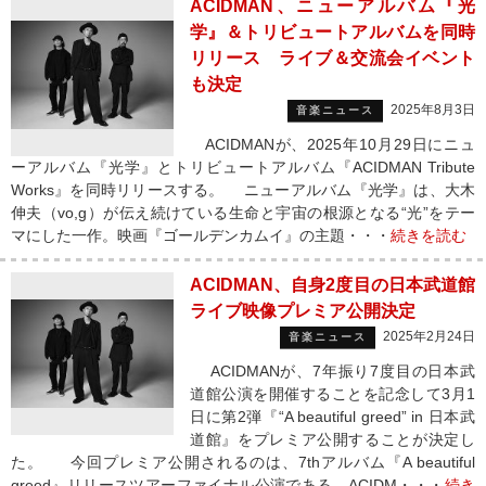
ACIDMAN、ニューアルバム『光
学』＆トリビュートアルバムを同時
リリース ライブ＆交流会イベント
も決定
2025年8月3日
音楽ニュース
ACIDMANが、2025年10月29日にニュ
ーアルバム『光学』とトリビュートアルバム『ACIDMAN Tribute
Works』を同時リリースする。 ニューアルバム『光学』は、大木
伸夫（vo,g）が伝え続けている生命と宇宙の根源となる“光”をテー
マにした一作。映画『ゴールデンカムイ』の主題・・・
続きを読む
ACIDMAN、自身2度目の日本武道館
ライブ映像プレミア公開決定
2025年2月24日
音楽ニュース
ACIDMANが、7年振り7度目の日本武
道館公演を開催することを記念して3月1
日に第2弾『“A beautiful greed” in 日本武
道館』をプレミア公開することが決定し
た。 今回プレミア公開されるのは、7thアルバム『A beautiful
greed』リリースツアーファイナル公演である。ACIDM・・・
続き