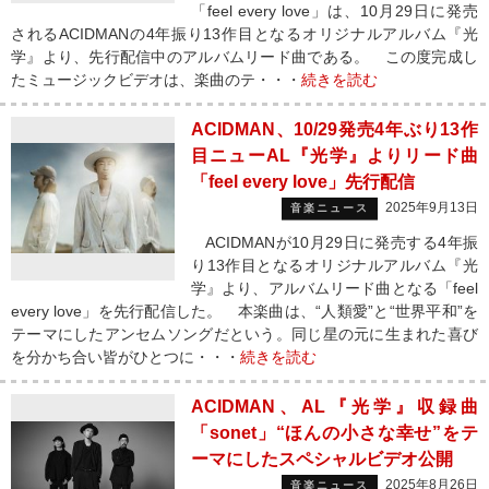
「feel every love」は、10月29日に発売
されるACIDMANの4年振り13作目となるオリジナルアルバム『光
学』より、先行配信中のアルバムリード曲である。 この度完成し
たミュージックビデオは、楽曲のテ・・・
続きを読む
ACIDMAN、10/29発売4年ぶり13作
目ニューAL『光学』よりリード曲
「feel every love」先行配信
2025年9月13日
音楽ニュース
ACIDMANが10月29日に発売する4年振
り13作目となるオリジナルアルバム『光
学』より、アルバムリード曲となる「feel
every love」を先行配信した。 本楽曲は、“人類愛”と“世界平和”を
テーマにしたアンセムソングだという。同じ星の元に生まれた喜び
を分かち合い皆がひとつに・・・
続きを読む
ACIDMAN、AL『光学』収録曲
「sonet」“ほんの小さな幸せ”をテ
ーマにしたスペシャルビデオ公開
2025年8月26日
音楽ニュース