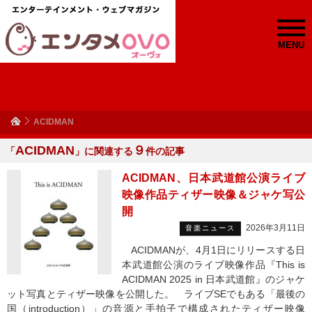
MENU
ACIDMAN
ACIDMAN
９
「
」に関連する
件の記事
ACIDMAN、日本武道館公演ライブ
映像作品ティザー映像＆ジャケ写公
開
2026年3月11日
音楽ニュース
ACIDMANが、4月1日にリリースする日
本武道館公演のライブ映像作品『This is
ACIDMAN 2025 in 日本武道館』のジャケ
ット写真とティザー映像を公開した。 ライブSEでもある「最後の
国（introduction）」の音源と手拍子で構成されたティザー映像