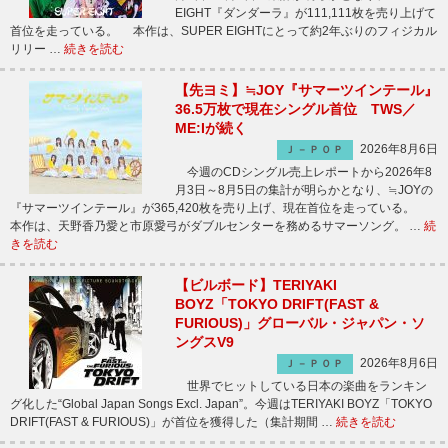
EIGHT『ダンダーラ』が111,111枚を売り上げて
首位を走っている。 本作は、SUPER EIGHTにとって約2年ぶりのフィジカル
リリー …
続きを読む
【先ヨミ】≒JOY『サマーツインテール』
36.5万枚で現在シングル首位 TWS／
ME:Iが続く
2026年8月6日
Ｊ－ＰＯＰ
今週のCDシングル売上レポートから2026年8
月3日～8月5日の集計が明らかとなり、≒JOYの
『サマーツインテール』が365,420枚を売り上げ、現在首位を走っている。
本作は、天野香乃愛と市原愛弓がダブルセンターを務めるサマーソング。 …
続
きを読む
【ビルボード】TERIYAKI
BOYZ「TOKYO DRIFT(FAST &
FURIOUS)」グローバル・ジャパン・ソ
ングスV9
2026年8月6日
Ｊ－ＰＯＰ
世界でヒットしている日本の楽曲をランキン
グ化した“Global Japan Songs Excl. Japan”。今週はTERIYAKI BOYZ「TOKYO
DRIFT(FAST & FURIOUS)」が首位を獲得した（集計期間 …
続きを読む