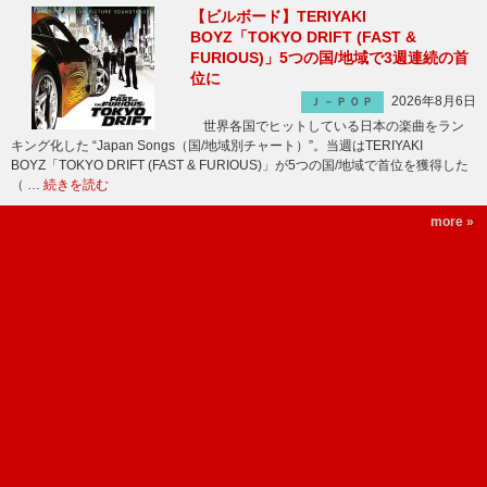
【ビルボード】TERIYAKI
BOYZ「TOKYO DRIFT (FAST &
FURIOUS)」5つの国/地域で3週連続の首
位に
2026年8月6日
Ｊ－ＰＯＰ
世界各国でヒットしている日本の楽曲をラン
キング化した “Japan Songs（国/地域別チャート）”。当週はTERIYAKI
BOYZ「TOKYO DRIFT (FAST & FURIOUS)」が5つの国/地域で首位を獲得した
（ …
続きを読む
more »