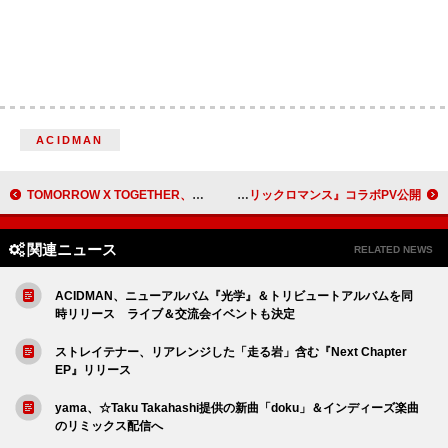
ACIDMAN
TOMORROW X TOGETHER、メンバー全員がBIGHIT MUSICと再契約「一緒にいてくれてありがとう」
Kroi「HAZE」×映画『九龍ジェネリックロマンス』コラボPV公開
関連ニュース
RELATED NEWS
ACIDMAN、ニューアルバム『光学』＆トリビュートアルバムを同
時リリース ライブ＆交流会イベントも決定
ストレイテナー、リアレンジした「走る岩」含む『Next Chapter
EP』リリース
yama、☆Taku Takahashi提供の新曲「doku」＆インディーズ楽曲
のリミックス配信へ