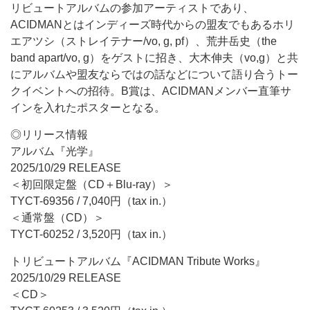
リビュートアルバムの参加アーティストであり、
ACIDMANとはインディーズ時代からの盟友でもあるホリ
エアツシ（ストレイテナー/vo, g, pf）、荒井岳史（the
band apart/vo, g）をゲストに招き、大木伸夫（vo,g）と共
にアルバムや盟友ならではの話などについて語り合うトー
クイベントへの招待。B賞は、ACIDMANメンバー直筆サ
インを入れたポスターとなる。
◎リリース情報
アルバム『光学』
2025/10/29 RELEASE
＜初回限定盤（CD＋Blu-ray）＞
TYCT-69356 / 7,040円（tax in.）
＜通常盤（CD）＞
TYCT-60252 / 3,520円（tax in.）
トリビュートアルバム『ACIDMAN Tribute Works』
2025/10/29 RELEASE
＜CD＞