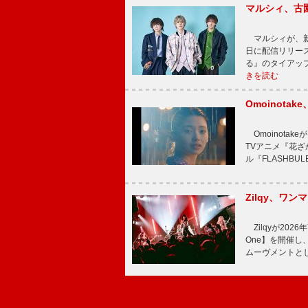
マルシィ、古
マルシィが、新
日に配信リリー
る』のタイアッ
きを読む
Omoinot
Omoinota
TVアニメ『花ざ
ル『FLASHBU
Zilqy、ワン
Zilqyが2026年
One】を開催し、
ムーヴメントと