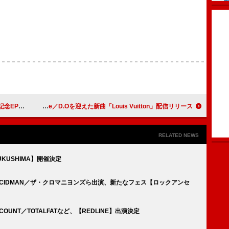
詳細発表
SALU、Red Eye／D.Oを迎えた新曲「Louis Vuitton」配信リリース
RELATED NEWS
FUKUSHIMA】開催決定
as／ACIDMAN／ザ・クロマニヨンズら出演、新たなフェス【ロックアンセ
ENCOUNT／TOTALFATなど、【REDLINE】出演決定