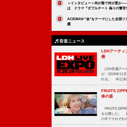
＜インタビュー＞何が善で何が悪か――
は ドラマ『ダブルチート 偽りの警官S
ACIDMAN “金”をテーマにした
露
音楽ニュース
LDHアーティス
催
LDH所属アーティス
が、2026年1
れる。 本公演は
FRUITS ZI
体の姿
FRUITS ZI
を公開した。 新曲
の中でそれぞれ