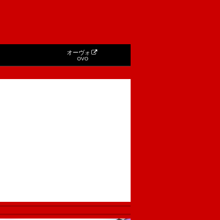
オーヴォ
OVO