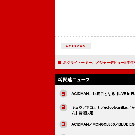
ACIDMAN
ネクライトーキー、メジャーデビュー5周年記念EP
関連ニュース
ACIDMAN、14度目となる【LIVE in 
キュウソネコカミ／go!go!vanill
ム】開催決定
ACIDMAN／MONGOL800／BLUE 