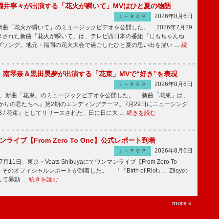
園井寧々が出演する「花火が瞬いて」MVはひと夏の物語
2026年8月6日
Ｊ－ＰＯＰ
曲「花火が瞬いて」のミュージックビデオを公開した。 2026年7月29
スされた新曲「花火が瞬いて」は、テレビ西日本の番組『じもちゃんね
プソング。地元・福岡の花火大会で過ごしたひと夏の思い出を描い …
続
ake、南琴奈＆黒田昊夢が出演する「花束」MVで“好き”を表現
2026年8月6日
Ｊ－ＰＯＰ
keが、新曲「花束」のミュージックビデオを公開した。 新曲「花束」は、
かりの君たちへ』第2期のエンディングテーマ。7月29日にニューシング
LB / 花束』としてリリースされた、日に日に大 …
続きを読む
マンライブ【From Zero To One】公式レポート到着
2026年8月6日
Ｊ－ＰＯＰ
7月11日、東京・Veats Shibuyaにてワンマンライブ【From Zero To
そのオフィシャルレポートが到着した。 「『Birth of Riot』、Zilqyの
して暴動 …
続きを読む
more »