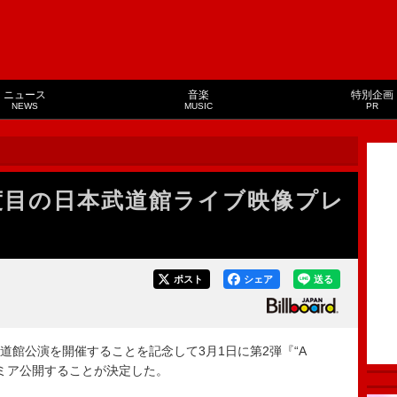
ニュース
音楽
特別企画
NEWS
MUSIC
PR
2度目の日本武道館ライブ映像プレ
ポスト
シェア
送る
武道館公演を開催することを記念して3月1日に第2弾『“A
館』をプレミア公開することが決定した。