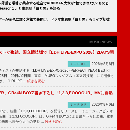
矛盾と曖昧が共存する社会でACIDMAN大木が“捨てきれない”ものと
eason１』と主題歌「白と黒」を語る
全国ツアーが金色に輝く京都で幕開け、ドラマ主題歌「白と黒」もライブ初披
MUSIC NEWS
トが集結、国立競技場で【LDH LIVE-EXPO 2026】2DAYS開
2026年8月6日
Ｊ－ＰＯＰ
トが集結する【LDH LIVE-EXPO 2026 -PERFECT YEAR BEST-】
1月28日・29日の2日間、東京・MUFGスタジアム（国立競技場）にて開催さ
、「LDH PE …
続きを読む
PPER、GRe4N BOYZ書き下ろし「1,2,3,FOOOOUR」MVに自然
2026年8月6日
Ｊ－ＰＯＰ
PPERが、新曲「1,2,3,FOOOOUR」を配信リリースし、ミュージックビデオ
「1,2,3,FOOOOUR」は、GRe4N BOYZによる書き下ろし楽曲。電車
の未来へ向かう人々の姿を …
続きを読む