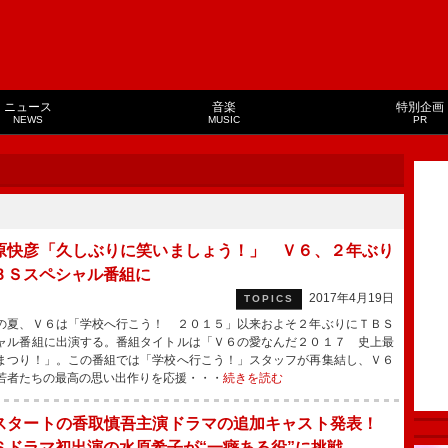
ニュース
音楽
特別企画
NEWS
MUSIC
PR
原快彦「久しぶりに笑いましょう！」 Ｖ６、２年ぶり
ＢＳスペシャル番組に
2017年4月19日
TOPICS
夏、Ｖ６は「学校へ行こう！ ２０１５」以来およそ２年ぶりにＴＢＳ
ャル番組に出演する。番組タイトルは「Ｖ６の愛なんだ２０１７ 史上最
まつり！」。この番組では「学校へ行こう！」スタッフが再集結し、Ｖ６
若者たちの最高の思い出作りを応援・・・
続きを読む
スタートの香取慎吾主演ドラマの追加キャスト発表！
Ｓドラマ初出演の水原希子が“一癖ある役”に挑戦