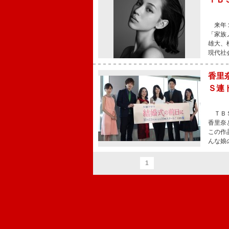
来年１
「家族
雄大、
現代社
香里
Ｓ連
ＴＢＳ
香里奈
この作
んな娘
1