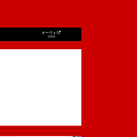
オーヴォ
OVO