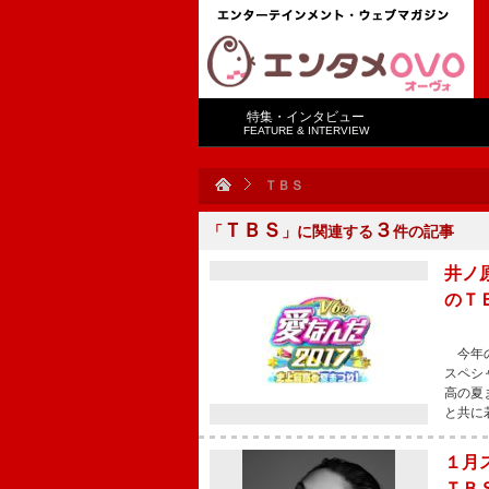
特集・インタビュー
FEATURE & INTERVIEW
ＴＢＳ
ＴＢＳ
３
「
」に関連する
件の記事
井ノ
のＴ
今年の
スペシ
高の夏
と共に
１月
ＴＢ