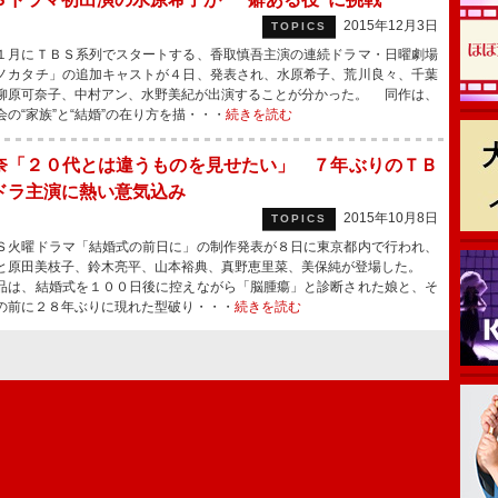
2015年12月3日
TOPICS
月にＴＢＳ系列でスタートする、香取慎吾主演の連続ドラマ・日曜劇場
ノカタチ」の追加キャストが４日、発表され、水原希子、荒川良々、千葉
柳原可奈子、中村アン、水野美紀が出演することが分かった。 同作は、
会の“家族”と“結婚”の在り方を描・・・
続きを読む
奈「２０代とは違うものを見せたい」 ７年ぶりのＴＢ
ドラ主演に熱い意気込み
2015年10月8日
TOPICS
火曜ドラマ「結婚式の前日に」の制作発表が８日に東京都内で行われ、
と原田美枝子、鈴木亮平、山本裕典、真野恵里菜、美保純が登場した。
品は、結婚式を１００日後に控えながら「脳腫瘍」と診断された娘と、そ
の前に２８年ぶりに現れた型破り・・・
続きを読む