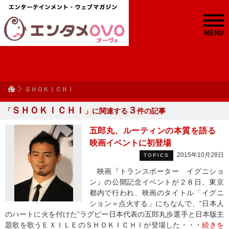
MENU
ＳＨＯＫＩＣＨＩ
ＳＨＯＫＩＣＨＩ
３
「
」に関連する
件の記事
五郎丸、ルーティンの本質を語る
映画イベントに初登場
2015年10月28日
TOPICS
映画『トランスポーター イグニショ
ン』の公開記念イベントが２８日、東京
都内で行われ、映画のタイトル「イグニ
ション＝点火する」にちなんで、“日本人
のハートに火を付けた”ラグビー日本代表の五郎丸歩選手と日本版主
題歌を歌うＥＸＩＬＥのＳＨＯＫＩＣＨＩが登場した・・・
続きを