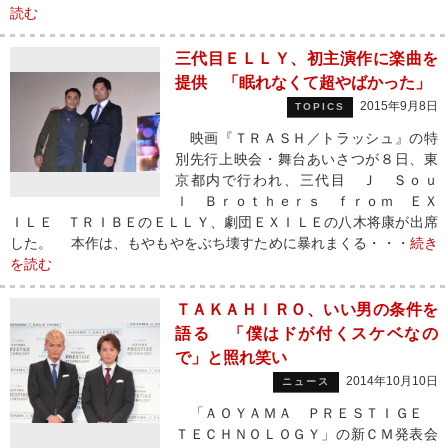
読む
三代目ＥＬＬＹ、初主演作に楽曲を
提供 「眠れなくて超やばかった」
2015年9月8日
TOPICS
映画『ＴＲＡＳＨ／トラッシュ』の特
別先行上映会・舞台あいさつが８日、東
京都内で行われ、三代目 Ｊ Ｓｏｕ
ｌ Ｂｒｏｔｈｅｒｓ ｆｒｏｍ ＥＸ
ＩＬＥ ＴＲＩＢＥのＥＬＬＹ、劇団ＥＸＩＬＥの八木将康が出席
した。 本作は、もやもやをぶち壊すために暴れまくる・・・
続き
を読む
ＴＡＫＡＨＩＲＯ、いい男の条件を
語る 「僕はドが付くスケベなの
で」と照れ笑い
2014年10月10日
ニュース
「ＡＯＹＡＭＡ ＰＲＥＳＴＩＧＥ
ＴＥＣＨＮＯＬＯＧＹ」の新ＣＭ発表会