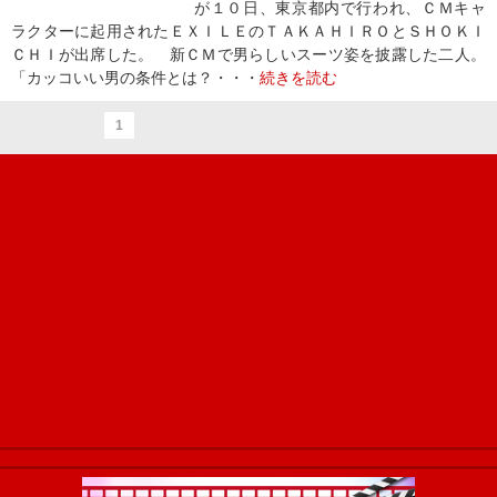
が１０日、東京都内で行われ、ＣＭキャ
ラクターに起用されたＥＸＩＬＥのＴＡＫＡＨＩＲＯとＳＨＯＫＩ
ＣＨＩが出席した。 新ＣＭで男らしいスーツ姿を披露した二人。
「カッコいい男の条件とは？・・・
続きを読む
1