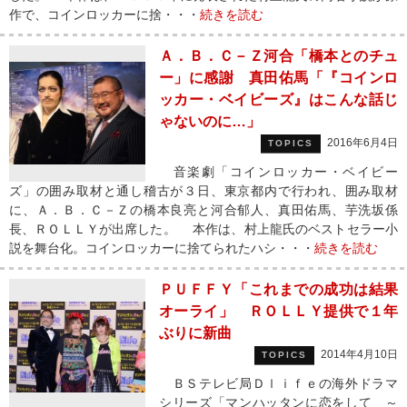
作で、コインロッカーに捨・・・
続きを読む
Ａ．Ｂ．Ｃ－Ｚ河合「橋本とのチュ
ー」に感謝 真田佑馬「『コインロ
ッカー・ベイビーズ』はこんな話じ
ゃないのに…」
2016年6月4日
TOPICS
音楽劇「コインロッカー・ベイビー
ズ」の囲み取材と通し稽古が３日、東京都内で行われ、囲み取材
に、Ａ．Ｂ．Ｃ－Ｚの橋本良亮と河合郁人、真田佑馬、芋洗坂係
長、ＲＯＬＬＹが出席した。 本作は、村上龍氏のベストセラー小
説を舞台化。コインロッカーに捨てられたハシ・・・
続きを読む
ＰＵＦＦＹ「これまでの成功は結果
オーライ」 ＲＯＬＬＹ提供で１年
ぶりに新曲
2014年4月10日
TOPICS
ＢＳテレビ局Ｄｌｉｆｅの海外ドラマ
シリーズ「マンハッタンに恋をして ～