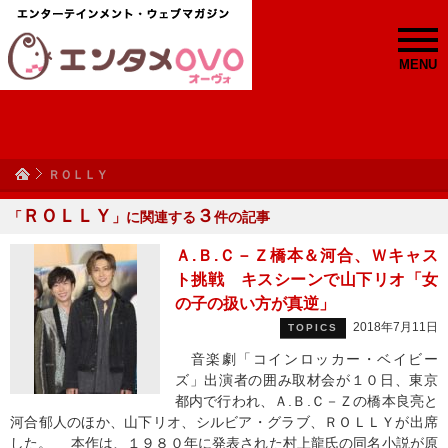
MENU
ＲＯＬＬＹ
ＲＯＬＬＹ
３
「
」に関連する
件の記事
Ａ.Ｂ.Ｃ－Ｚ橋本＆河合、Ｗキャス
ト挑戦 キスシーンで山下リオ「女
の子の扱い方が真逆」
2018年7月11日
TOPICS
音楽劇「コインロッカー・ベイビー
ズ」出演者の囲み取材会が１０日、東京
都内で行われ、Ａ.Ｂ.Ｃ－Ｚの橋本良亮と
河合郁人のほか、山下リオ、シルビア・グラブ、ＲＯＬＬＹが出席
した。 本作は、１９８０年に発表された村上龍氏の同名小説が原