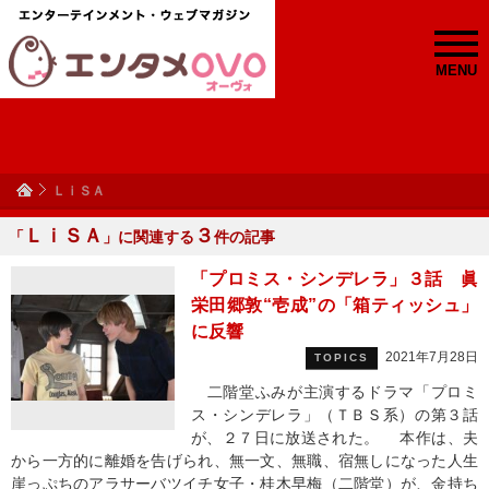
MENU
ＬｉＳＡ
ＬｉＳＡ
３
「
」に関連する
件の記事
「プロミス・シンデレラ」３話 眞
栄田郷敦“壱成”の「箱ティッシュ」
に反響
2021年7月28日
TOPICS
二階堂ふみが主演するドラマ「プロミ
ス・シンデレラ」（ＴＢＳ系）の第３話
が、２７日に放送された。 本作は、夫
から一方的に離婚を告げられ、無一文、無職、宿無しになった人生
崖っぷちのアラサーバツイチ女子・桂木早梅（二階堂）が、金持ち