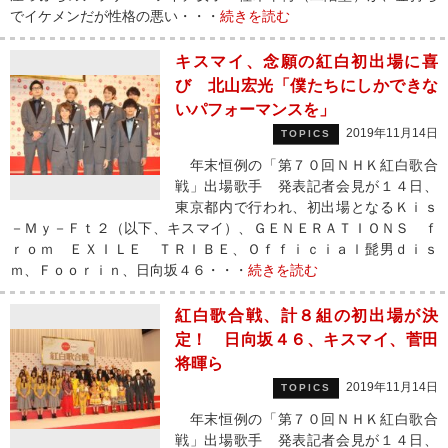
でイケメンだが性格の悪い・・・
続きを読む
キスマイ、念願の紅白初出場に喜
び 北山宏光「僕たちにしかできな
いパフォーマンスを」
2019年11月14日
TOPICS
年末恒例の「第７０回ＮＨＫ紅白歌合
戦」出場歌手 発表記者会見が１４日、
東京都内で行われ、初出場となるＫｉｓ
－Ｍｙ－Ｆｔ２（以下、キスマイ）、ＧＥＮＥＲＡＴＩＯＮＳ ｆ
ｒｏｍ ＥＸＩＬＥ ＴＲＩＢＥ、Ｏｆｆｉｃｉａｌ髭男ｄｉｓ
ｍ、Ｆｏｏｒｉｎ、日向坂４６・・・
続きを読む
紅白歌合戦、計８組の初出場が決
定！ 日向坂４６、キスマイ、菅田
将暉ら
2019年11月14日
TOPICS
年末恒例の「第７０回ＮＨＫ紅白歌合
戦」出場歌手 発表記者会見が１４日、