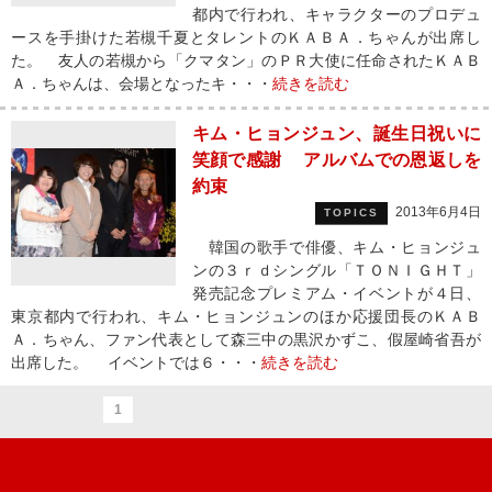
都内で行われ、キャラクターのプロデュ
ースを手掛けた若槻千夏とタレントのＫＡＢＡ．ちゃんが出席し
た。 友人の若槻から「クマタン」のＰＲ大使に任命されたＫＡＢ
Ａ．ちゃんは、会場となったキ・・・
続きを読む
キム・ヒョンジュン、誕生日祝いに
笑顔で感謝 アルバムでの恩返しを
約束
2013年6月4日
TOPICS
韓国の歌手で俳優、キム・ヒョンジュ
ンの３ｒｄシングル「ＴＯＮＩＧＨＴ」
発売記念プレミアム・イベントが４日、
東京都内で行われ、キム・ヒョンジュンのほか応援団長のＫＡＢ
Ａ．ちゃん、ファン代表として森三中の黒沢かずこ、假屋崎省吾が
出席した。 イベントでは６・・・
続きを読む
1