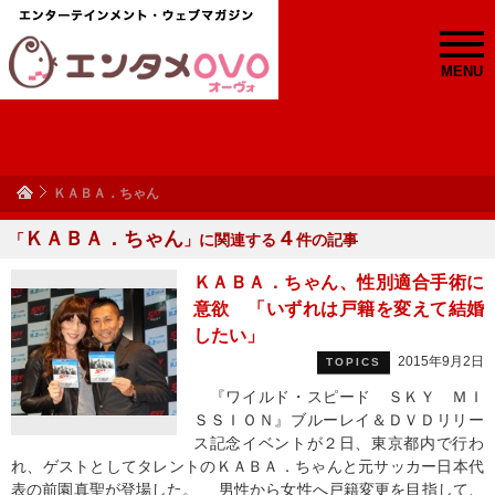
MENU
ＫＡＢＡ．ちゃん
ＫＡＢＡ．ちゃん
４
「
」に関連する
件の記事
ＫＡＢＡ．ちゃん、性別適合手術に
意欲 「いずれは戸籍を変えて結婚
したい」
2015年9月2日
TOPICS
『ワイルド・スピード ＳＫＹ ＭＩ
ＳＳＩＯＮ』ブルーレイ＆ＤＶＤリリー
ス記念イベントが２日、東京都内で行わ
れ、ゲストとしてタレントのＫＡＢＡ．ちゃんと元サッカー日本代
表の前園真聖が登場した。 男性から女性へ戸籍変更を目指して、