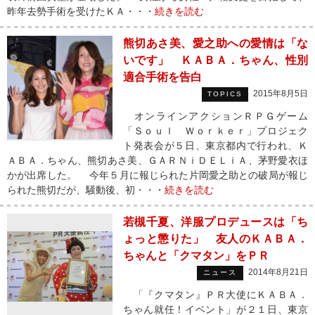
昨年去勢手術を受けたＫＡ・・・
続きを読む
熊切あさ美、愛之助への愛情は「な
いです」 ＫＡＢＡ．ちゃん、性別
適合手術を告白
2015年8月5日
TOPICS
オンラインアクションＲＰＧゲーム
「Ｓｏｕｌ Ｗｏｒｋｅｒ」プロジェク
ト発表会が５日、東京都内で行われ、Ｋ
ＡＢＡ．ちゃん、熊切あさ美、ＧＡＲＮｉＤＥＬｉＡ、茅野愛衣ほ
かが出席した。 今年５月に報じられた片岡愛之助との破局が報じ
られた熊切だが、騒動後、初・・・
続きを読む
若槻千夏、洋服プロデュースは「ち
ょっと懲りた」 友人のＫＡＢＡ．
ちゃんと「クマタン」をＰＲ
2014年8月21日
ニュース
「『クマタン』ＰＲ大使にＫＡＢＡ．
ちゃん就任！イベント」が２１日、東京