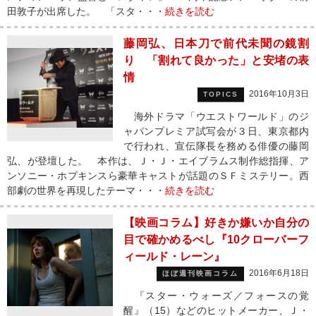
田敦子が出席した。 「スタ・・・
続きを読む
藤岡弘、日本刀で前代未聞の鏡割
り 「割れて良かった」と安堵の表
情
2016年10月3日
TOPICS
海外ドラマ「ウエストワールド」のジ
ャパンプレミア試写会が３日、東京都内
で行われ、宣伝隊長を務める俳優の藤岡
弘、が登壇した。 本作は、Ｊ・Ｊ・エイブラムス制作総指揮、ア
ンソニー・ホプキンスら豪華キャストが話題のＳＦミステリー。西
部劇の世界を再現したテーマ・・・
続きを読む
【映画コラム】好きか嫌いか自分の
目で確かめるべし『10クローバーフ
ィールド・レーン』
2016年6月18日
ほぼ週刊映画コラム
『スター・ウォーズ／フォースの覚
醒』（15）などのヒットメーカー、Ｊ・