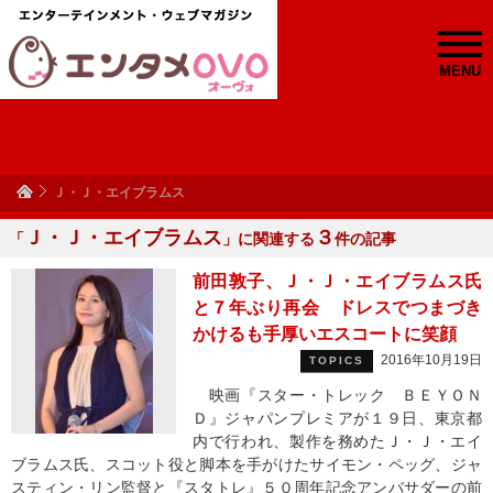
MENU
Ｊ・Ｊ・エイブラムス
Ｊ・Ｊ・エイブラムス
３
「
」に関連する
件の記事
前田敦子、Ｊ・Ｊ・エイブラムス氏
と７年ぶり再会 ドレスでつまづき
かけるも手厚いエスコートに笑顔
2016年10月19日
TOPICS
映画『スター・トレック ＢＥＹＯＮ
Ｄ』ジャパンプレミアが１９日、東京都
内で行われ、製作を務めたＪ・Ｊ・エイ
ブラムス氏、スコット役と脚本を手がけたサイモン・ペッグ、ジャ
スティン・リン監督と『スタトレ』５０周年記念アンバサダーの前