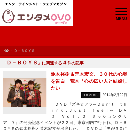
MENU
Ｄ－ＢＯＹＳ
Ｄ－ＢＯＹＳ
４
「
」に関連する
件の記事
鈴木裕樹＆荒木宏文、３０代の心境
を告白 荒木「心の広い人と結婚し
たい」
2014年2月22日
TOPICS
ＤＶＤ『ズキ☆アラ～Ｄｏｎ'ｔ ｔｈ
ｉｎｋ，Ｊｕｓｔ ｆｅｅｌ～ ＤＶ
Ｄ Ｖｏｌ．２ ミッションクリ
ア！？』の発売記念イベントが２２日、東京都内で行われ、Ｄ－Ｂ
ＯＹＳの鈴木裕樹と荒木宏文が出席した。 ＤＶＤは「男が３０に