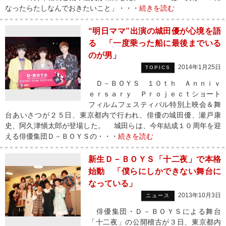
なったらたしなんでおきたいこと」・・・
続きを読む
“明日ママ”出演の城田優が心境を語
る 「一度乗った船に最後までいる
のが男」
2014年1月25日
TOPICS
Ｄ－ＢＯＹＳ １０ｔｈ Ａｎｎｉｖ
ｅｒｓａｒｙ Ｐｒｏｊｅｃｔショート
フィルムフェスティバル特別上映会＆舞
台あいさつが２５日、東京都内で行われ、俳優の城田優、瀬戸康
史、阿久津愼太郎が登場した。 城田らは、今年結成１０周年を迎
える俳優集団Ｄ－ＢＯＹＳの・・・
続きを読む
新生Ｄ－ＢＯＹＳ「十二夜」で本格
始動 「僕らにしかできない舞台に
なっている」
2013年10月3日
ニュース
俳優集団・Ｄ－ＢＯＹＳによる舞台
「十二夜」の公開稽古が３日、東京都内