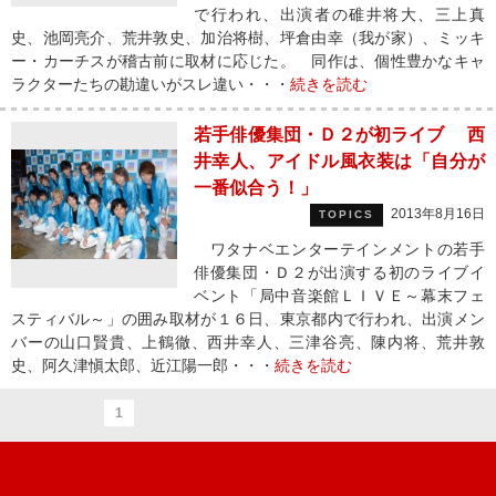
で行われ、出演者の碓井将大、三上真
史、池岡亮介、荒井敦史、加治将樹、坪倉由幸（我が家）、ミッキ
ー・カーチスが稽古前に取材に応じた。 同作は、個性豊かなキャ
ラクターたちの勘違いがスレ違い・・・
続きを読む
若手俳優集団・Ｄ２が初ライブ 西
井幸人、アイドル風衣装は「自分が
一番似合う！」
2013年8月16日
TOPICS
ワタナベエンターテインメントの若手
俳優集団・Ｄ２が出演する初のライブイ
ベント「局中音楽館ＬＩＶＥ～幕末フェ
スティバル～」の囲み取材が１６日、東京都内で行われ、出演メン
バーの山口賢貴、上鶴徹、西井幸人、三津谷亮、陳内将、荒井敦
史、阿久津愼太郎、近江陽一郎・・・
続きを読む
1