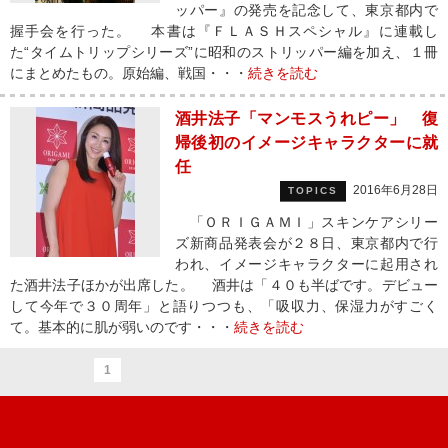
ッパー』の発売を記念して、東京都内で
握手会を行った。 本書は『ＦＬＡＳＨスペシャル』に連載し
た“タイムトリップシリーズ”に昭和のストリッパー編を加え、１冊
にまとめたもの。原始編、戦国・・・
続きを読む
酒井法子「マンモスうれピー」 復
帰後初のイメージキャラクターに就
任
2016年6月28日
TOPICS
「ＯＲＩＧＡＭＩ」スキンケアシリー
ズ新商品発表会が２８日、東京都内で行
われ、イメージキャラクターに起用され
た酒井法子ほかが出席した。 酒井は「４０も半ばです。デビュー
して今年で３０周年」と語りつつも、「吸収力、保湿力がすごく
て。基本的に肌が弱いのです・・・
続きを読む
1