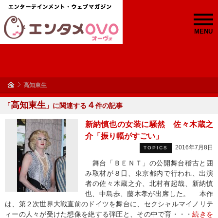
MENU
高知東生
高知東生
４
「
」に関連する
件の記事
新納慎也の女装に騒然 佐々木蔵之
介「振り幅がすごい」
2016年7月8日
TOPICS
舞台「ＢＥＮＴ」の公開舞台稽古と囲
み取材が８日、東京都内で行われ、出演
者の佐々木蔵之介、北村有起哉、新納慎
也、中島歩、藤木孝が出席した。 本作
は、第２次世界大戦直前のドイツを舞台に、セクシャルマイノリテ
ィーの人々が受けた想像を絶する弾圧と、その中で育・・・
続きを