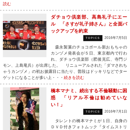
読む
ダチョウ倶楽部、高島礼子にエー
ル 「さすが礼子姉さん」と全面バ
ックアップを約束
2016年7月5日
TOPICS
森永製菓のチョコボール新おもちゃの
カンヅメ発表会が５日、東京都内で行わ
れ、ダチョウ倶楽部（肥後克広、寺門ジ
モン、上島竜兵）が出席した。 リニューアルされた「ダマされち
ゃうカンヅメ」の初お披露目に当たり、普段はドッキリなどでター
ゲットになることが多い上・・・
続きを読む
橋本マナミ、続出する不倫騒動に困
惑 「リアル不倫は勧めていな
い！」
2016年7月1日
TOPICS
タレントの橋本マナミが１日、自身の
ＤＶＤ付きフォトムック『タイムストリ