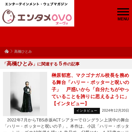
MENU
高橋ひとみ
高橋ひとみ
５
「
」に関連する
件の記事
榊原郁恵、マクゴナガル校長を務め
る舞台「ハリー・ポッターと呪いの
子」 戸惑いから「自分たちがやっ
ていることを誇りに思えるように」
【インタビュー】
2024年12月20日
インタビュー
2022年7月からTBS赤坂ACTシアターでロングラン上演中の舞台
「ハリー・ポッターと呪いの子」。本作は、小説「ハリー・ポッタ