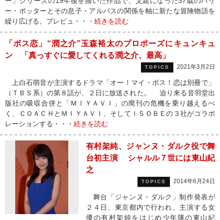
ー」シリーズの19年後を描いた作品で、父親になった37歳のハリ
ー・ポッターとその息子・アルバスの関係を軸に新たな冒険物語を
繰り広げる。プレビュ・・・
続きを読む
「ボス恋」“潤之介”玉森裕太のプロポーズにキュンキュ
ン 「真っすぐに愛してくれる潤之介、最高」
2021年3月2日
TOPICS
上白石萌音が主演するドラマ「オー！マイ・ボス！恋は別冊で」
（ＴＢＳ系）の第８話が、２日に放送された。 迫り来る音羽堂出
版社の吸収合併と「ＭＩＹＡＶＩ」の廃刊の危機を乗り越えるべ
く、ＣＯＡＣＨとＭＩＹＡＶＩ、そしてＩＳＯＢＥの３社がコラボ
レーションする・・・
続きを読む
有村架純、ジャンヌ・ダルク役で舞
台初主演 シャルル７世には東山紀
之
2014年6月24日
TOPICS
舞台「ジャンヌ・ダルク」制作発表が
２４日、東京都内で行われ、主演する女
優の有村架純をはじめ少年隊の東山紀