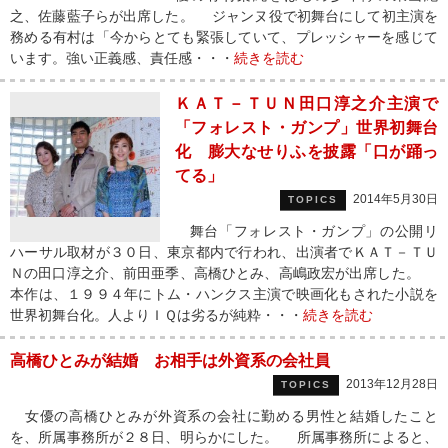
之、佐藤藍子らが出席した。 ジャンヌ役で初舞台にして初主演を
務める有村は「今からとても緊張していて、プレッシャーを感じて
います。強い正義感、責任感・・・
続きを読む
ＫＡＴ－ＴＵＮ田口淳之介主演で
「フォレスト・ガンプ」世界初舞台
化 膨大なせりふを披露「口が踊っ
てる」
2014年5月30日
TOPICS
舞台「フォレスト・ガンプ」の公開リ
ハーサル取材が３０日、東京都内で行われ、出演者でＫＡＴ－ＴＵ
Ｎの田口淳之介、前田亜季、高橋ひとみ、高嶋政宏が出席した。
本作は、１９９４年にトム・ハンクス主演で映画化もされた小説を
世界初舞台化。人よりＩＱは劣るが純粋・・・
続きを読む
高橋ひとみが結婚 お相手は外資系の会社員
2013年12月28日
TOPICS
女優の高橋ひとみが外資系の会社に勤める男性と結婚したこと
を、所属事務所が２８日、明らかにした。 所属事務所によると、