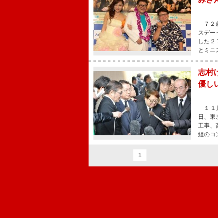
７２歳
スデー
した２
とミニ
志村
優し
１１月
日、東
工事、
組のコ
1