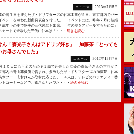
2013年7月5日
ニュース
の誕生日を迎えたザ・ドリフターズの仲本工事が５日、東京都内でバー
イベントを兼ねた新曲発表会を行った。 イベントには、昨年７月に結婚
７歳年下の妻で歌手の三代純歌も出席。「年の差をアピールするために」
スカートで登場した三代に仲本は「・・・
続きを読む
けん「森光子さんはアドリブ好き」 加藤茶「とっても
いお母さんでした」
2012年12月7日
ニュース
１０日に心不全のため９２歳で死去した女優の森光子さんの本葬が７
京都内の青山葬儀所で営まれ、参列したザ・ドリフターズの加藤茶、仲本
高木ブー、志村けんが取材に応じた。 ４人は、テレビのバラエティー番
ントコーナーなどで、森さんとたびた・・・
続きを読む