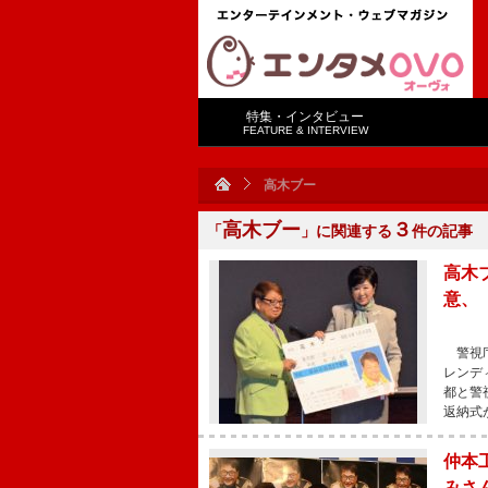
特集・インタビュー
FEATURE & INTERVIEW
高木ブー
高木ブー
３
「
」に関連する
件の記事
高木
意、
警視庁
レンデ
都と警
返納式
仲本
みさ