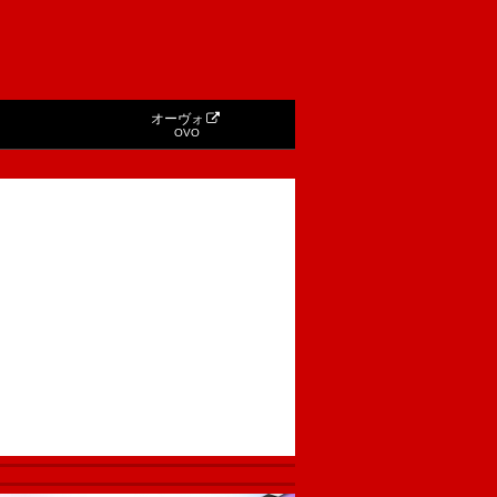
オーヴォ
OVO