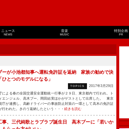
ニュース
音楽
特別企画
NEWS
MUSIC
PR
ブーが小池都知事へ運転免許証を返納 家族の勧めで決
「ひとつのモデルになる」
2017年3月29日
TOPICS
による春の全国交通安全運動統一行事が２９日、東京都内で行われ、ト
ィエンジェル、高木ブー、岡田結実ほかがゲストとして出席した。 東京
視庁が連携し、高齢ドライバーの事故防止対策の一環として高木の免許証
が行われた。きのう返納したという・・・
続きを読む
工事、三代純歌とラブラブ誕生日 高木ブーに「若いか
んもらった方がいい」