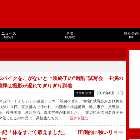
ニュース
音楽
特別企画
NEWS
MUSIC
PR
ロバイクをこがないと上映終了の“過酷”試写会 主演の
勇輝は撮影が遅れてぎりぎり到着
2016年8月11日
TOPICS
カパー！オリジナル連続ドラマ「弱虫ペダル」“体験”試写会および舞台
つが１０日、東京都内で行われ、出演者の小越勇輝、鯨井康介、八島諒、
基、桜井美南、滝川英治、青木空夢が出席した。 渡辺航氏の同名漫画を
マ化したこの作品は、高校生たちの・・・
続きを読む
一紀「体をすごく鍛えました」 「圧倒的に強いリョー
見て」