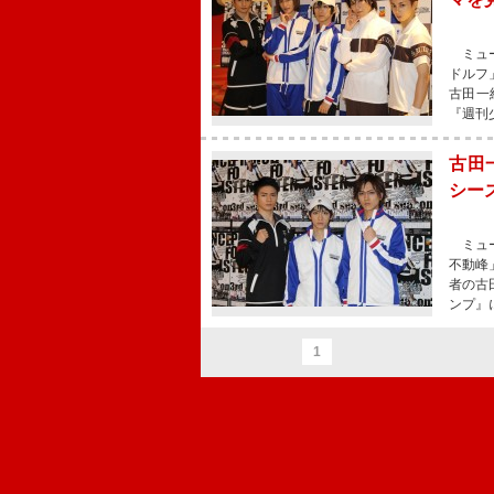
ミュー
ドルフ
古田一
『週刊
古田
シー
ミュー
不動峰
者の古
ンプ』
1