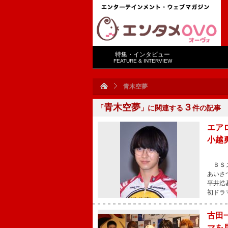
特集・インタビュー
FEATURE & INTERVIEW
青木空夢
青木空夢
３
「
」に関連する
件の記事
エア
小越
ＢＳス
あいさ
平井浩
初ドラ
古田
マを