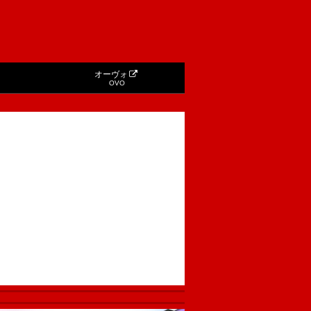
オーヴォ
OVO