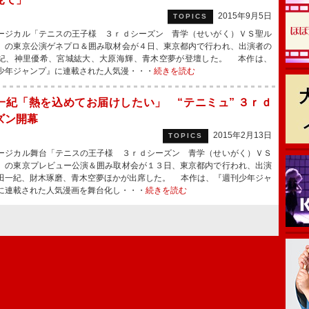
2015年9月5日
TOPICS
ジカル「テニスの王子様 ３ｒｄシーズン 青学（せいがく）ＶＳ聖ル
」の東京公演ゲネプロ＆囲み取材会が４日、東京都内で行われ、出演者の
紀、神里優希、宮城紘大、大原海輝、青木空夢が登壇した。 本作は、
少年ジャンプ』に連載された人気漫・・・
続きを読む
一紀「熱を込めてお届けしたい」 “テニミュ” ３ｒｄ
ズン開幕
2015年2月13日
TOPICS
ジカル舞台「テニスの王子様 ３ｒｄシーズン 青学（せいがく）ＶＳ
」の東京プレビュー公演＆囲み取材会が１３日、東京都内で行われ、出演
田一紀、財木琢磨、青木空夢ほかが出席した。 本作は、『週刊少年ジャ
に連載された人気漫画を舞台化し・・・
続きを読む