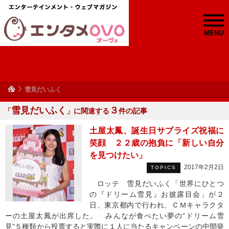
MENU
雪見だいふく
雪見だいふく
３
「
」に関連する
件の記事
土屋太鳳、誕生日サプライズ祝福に
笑顔 ２２歳の抱負に「新しい自分
を見つけたい」
2017年2月2日
TOPICS
ロッテ 雪見だいふく「世界にひとつ
の『ドリーム雪見』お披露目会」が２
日、東京都内で行われ、ＣＭキャラクタ
ーの土屋太鳳が出席した。 みんなが食べたい夢の“ドリーム雪
見”５種類から投票すると実際に１人に当たるキャンペーンの中間発