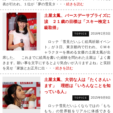
表が行われ、１位が「夢の雪見タ・・・
続きを読む
土屋太鳳、バースデーサプライズに
涙 ２１歳の目標は「スキー検定１
級取得」
2016年2月3日
TOPICS
ロッテ「雪見だいふく絵馬祈願イベン
ト」が３日、東京都内で行われ、ＣＭキ
ャラクターを務める女優の土屋太鳳が出
席した。 これまでに絵馬を書いた経験を問われた土屋は「よく書
きます。願い事を文字にするとより気合いが入りますよね」と笑顔
を見せ「家族とお正月に出・・・
続きを読む
土屋太鳳、大切な人は「たくさんい
ます」 理想は「いろんなことを知
っている人」
2015年9月9日
TOPICS
ロッテ雪見だいふくならではの「もち
もち」の世界観をリアルに体感できる